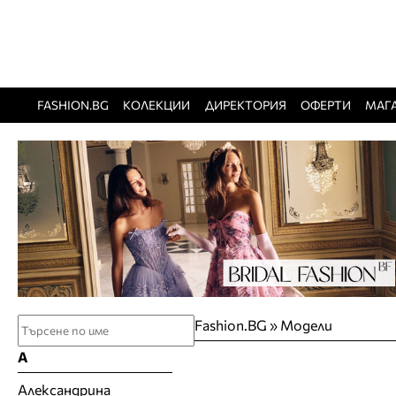
FASHION.BG
КОЛЕКЦИИ
ДИРЕКТОРИЯ
ОФЕРТИ
МАГ
Fashion.BG
»
Модели
А
Александрина