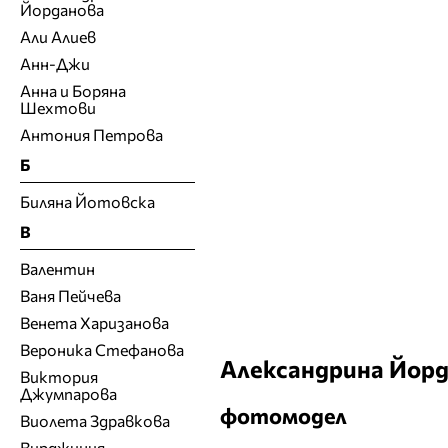
Йорданова
Али Алиев
Анн-Джи
Анна и Боряна
Шехтови
Антония Петрова
Б
Биляна Йотовска
В
Валентин
Ваня Пейчева
Венета Харизанова
Вероника Стефанова
Александрина Йор
Виктория
Джумпарова
фотомодел
Виолета Здравкова
Вирджиния