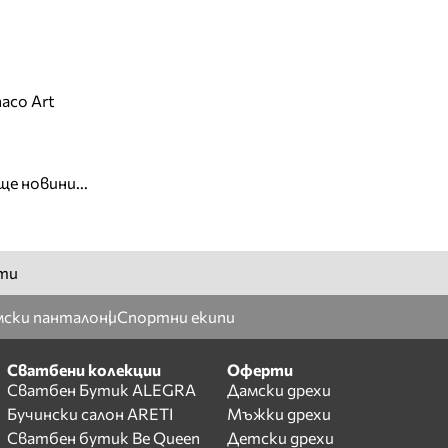
aco Art
ще новини...
ти
ски панталони
Спортни екипи
Сватбени колекции
Оферти
Сватбен Бутик ALEGRA
Дамски дрехи
Бучински салон ARETI
Мъжки дрехи
Сватбен бутик Be Queen
Детски дрехи