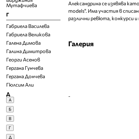
Александрина се изявява като
Мутафчиева
models". Има участия в списан
Г
различни ревюта, конкурси и
Габриела Василева
Габриела Великова
Галерия
Галена Димова
Галина Димитрова
Георги Асенов
Гергана Гунчева
Гергана Дончева
Гюлсим Али
Д
-
А
Денислава Сашова
Б
Десислава Денчева
В
Десислава Николова
Г
Десислава Панчева
Д
Джия Лазарова