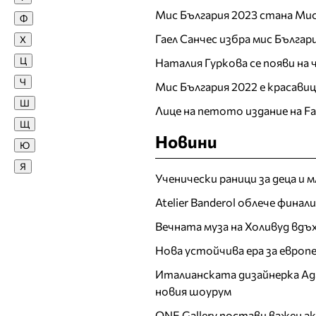
Мис България 2023 стана Мис
Ф
Жана
Гаел Санчес избра мис Българ
Х
Жасмина Жекова
Ц
Наталия Гуркова се появи на
Жасмина Тошкова
Ч
З
Мис България 2022 е красави
Ш
Лице на петото издание на F
Зара
Щ
Златка Димитрова
Новини
Ю
И
Я
Ива Атанасова
Ученически раници за деца и 
Ива Титова
Atelier Banderol облече фина
Ива Янкулова
Вечната муза на Холивуд вдъ
Ивайла Бакалова
Нова устойчива ера за евро
Ивелина Димова
Ивета Ванкова
Италианската дизайнерка Ада 
новия шоурум
Ирен Онтева
Ирена Иванова
ONE Gallery постави важен 