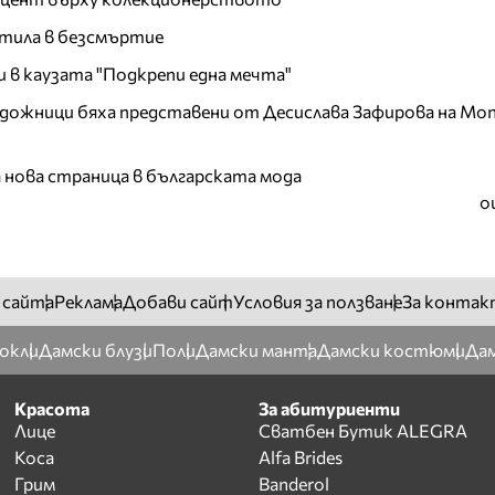
тила в безсмъртие
и в каузата "Подкрепи една мечта"
дожници бяха представени от Десислава Зафирова на Mon
а нова страница в българската мода
о
 сайта
Реклама
Добави сайт
Условия за ползване
За контак
окли
Дамски блузи
Поли
Дамски манта
Дамски костюми
Дам
Красота
За абитуриенти
Лице
Сватбен Бутик ALEGRA
Коса
Alfa Brides
Грим
Banderol