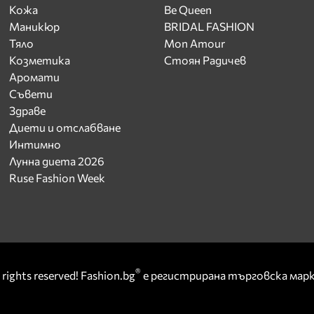
Кожа
Be Queen
Маникюр
BRIDAL FASHION
Тяло
Mon Amour
Козметика
Стоян Радичев
Аромати
Съвети
Здраве
Диети и отслабване
Интимно
Лунна диета 2026
Ruse Fashion Week
®
rights reserved! Fashion.bg
е регистрирана търговска ма