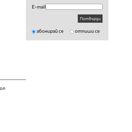
E-mail
Потвърди
абонирай се
отпиши се
ion