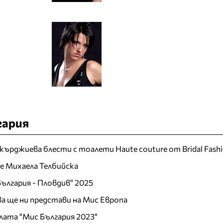
гария
кърджиева блести с тоалети Haute couture от Bridal Fash
 е Михаела Телбийска
ългария - Пловдив" 2025
а ще ни представи на Мис Европа
лата "Мис България 2023"