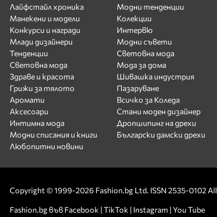
Лъчезар Иванов
Лайфстайл хроника
Модни тенденции
М
Манекени и модели
Колекции
Конкурси и награди
Интервю
Магдалина Вълчанова
Млади дизайнери
Модни съвети
Маги Желязкова
Тенденции
Световна мода
Мариана Маринова
Световна мода
Мода за дома
Мариела
Здраве и красота
Шивашка индустрия
Мария Вълчева
Грижи за тялото
Пазаруване
Аромати
Всичко за Коледа
Мария Митева
Аксесоари
Стани моден дизайнер
Мариян Кюрпанов
Интимна мода
Дропшипинг на дрехи
Мартин Иванов
Модни списания и книги
Български дамски дрехи
Мартина Славчева
Любопитни новини
Мира Симеонова
Мирела Тракийска
Н
Copyright © 1999-2026 Fashion.bg Ltd. ISSN 2535-0102 All 
Нанси Карабойчева
Fashion.bg във
Facebook
|
TikTok
|
Instagram
|
You Tube
Наталия Гуркова