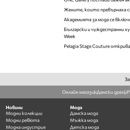
Ирена Милянкова
Жените, които превърнаха с
Ирена Петрова
Академията за мода се включ
Й
Български и чуждестранни ху
К
Week
Калина Калчева
Pelagia Stage Couture открив
Камелия Янкова
Катрин Хаджицинова
Кремена Оташлийска
Кристина
За
Верославова
Кристина Милева
Онлайн магазин
Дамски дрехи
Р
Кристина Несторова
Л
Новини
Мода
Модни колекции
Дамска мода
Лазарина Делина
Модни ревюта
Мъжка мода
ЛиЛана
Модна индустрия
Детска мода