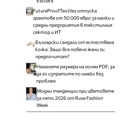
Escuara
FutureProofTextiles отпуска
грантове от 50 000 евро за малки и
средни предприятия в текстилния
сектор и ИТ
Български сандали от естествена
кожа: Защо все повече жени ги
предпочитат?
Намалете размера на голям PDF, за
да го изпратите по имейл без
проблем
Модни тенденции при цветовете
за лято 2026 от Ruse Fashion
Week