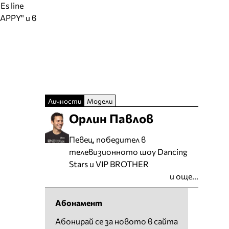
s line
HAPPY" и в
Личности
Модели
Орлин Павлов
Певец, победител в
телевизионното шоу Dancing
Stars и VIP BROTHER
и още...
Абонамент
Абонирай се за новото в сайта