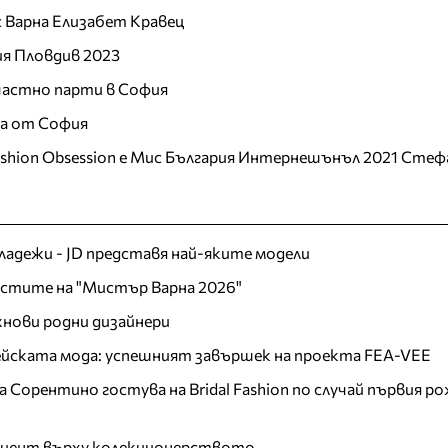
 Варна Елизабет Кравец
ия Пловдив 2023
 частно парти в София
ца от София
ashion Obsession е Мис България Интернешънъл 2021 Стеф
младежи - JD представя най-яките модели
листите на "Мистър Варна 2026"
хнови родни дизайнери
пейската мода: успешният завършек на проекта FEA-VEE
Сорентино гостува на Bridal Fashion по случай първия ро
акцент върху колекционерството