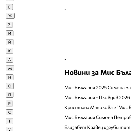
Е
Диан Христов
-
Диана Иванчева
Ж
Диана Якубовска
З
Диди Стоянова
И
Диляна Попова
Й
Доротея Янева
К
Е
-
Л
Екатерина Дунева
М
Новини за Мис Бъл
Елена Ангелова
Н
Елена Караколева
О
Мис България 2025 Симона Ба
Елена Кучкова
П
Мис България - Пловдив 2026
Елена Тихомирова
Р
Елеонора Манчева
Кристиана Манолова е "Мис Б
С
Елина Георгиева
Мис България Симона Петров
Т
Елица Любенова
Елизабет Кравец изгуби тит
У
Ж