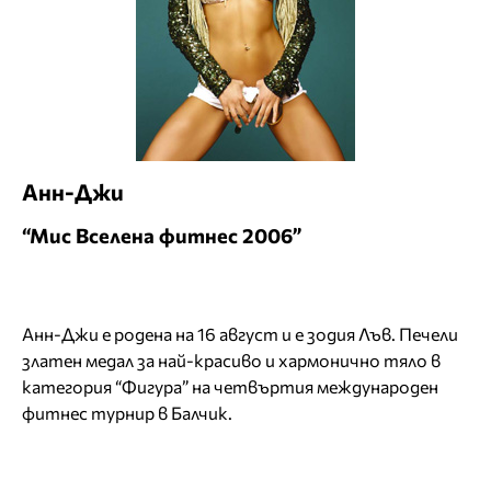
Анн-Джи
“Мис Вселена фитнес 2006”
Анн-Джи e родена на 16 август и е зодия Лъв. Печели
златен медал за най-красиво и хармонично тяло в
категория “Фигура” на четвъртия международен
фитнес турнир в Балчик.