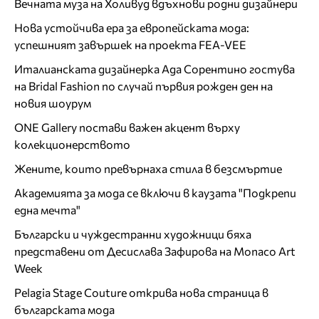
Вечната муза на Холивуд вдъхнови родни дизайнери
Нова устойчива ера за европейската мода:
успешният завършек на проекта FEA-VEE
Италианската дизайнерка Ада Сорентино гостува
на Bridal Fashion по случай първия рожден ден на
новия шоурум
ONE Gallery постави важен акцент върху
колекционерството
Жените, които превърнаха стила в безсмъртие
Академията за мода се включи в каузата "Подкрепи
една мечта"
Български и чуждестранни художници бяха
представени от Десислава Зафирова на Monaco Art
Week
Pelagia Stage Couture открива нова страница в
българската мода