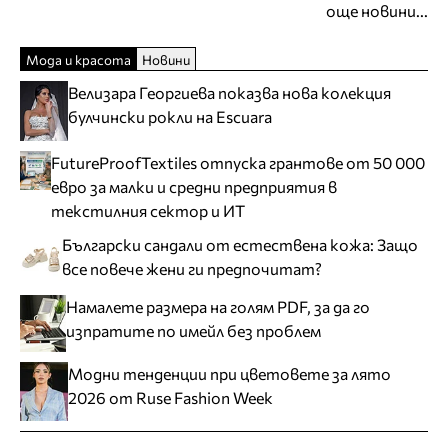
още новини...
Мода и красота
Новини
Велизара Георгиева показва нова колекция
булчински рокли на Escuara
FutureProofTextiles отпуска грантове от 50 000
евро за малки и средни предприятия в
текстилния сектор и ИТ
Български сандали от естествена кожа: Защо
все повече жени ги предпочитат?
Намалете размера на голям PDF, за да го
изпратите по имейл без проблем
Модни тенденции при цветовете за лято
2026 от Ruse Fashion Week