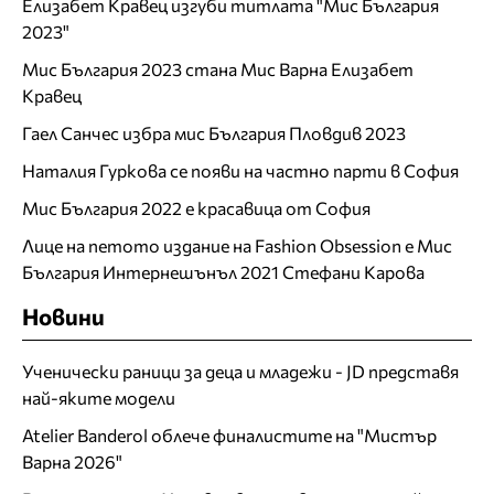
Елизабет Кравец изгуби титлата "Мис България
2023"
Мис България 2023 стана Мис Варна Елизабет
Кравец
Гаел Санчес избра мис България Пловдив 2023
Наталия Гуркова се появи на частно парти в София
Мис България 2022 е красавица от София
Лице на петото издание на Fashion Obsession е Мис
България Интернешънъл 2021 Стефани Карова
Новини
Ученически раници за деца и младежи - JD представя
най-яките модели
Atelier Banderol облече финалистите на "Мистър
Варна 2026"