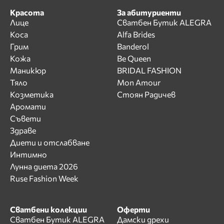
Красота
За абитуриенти
Лице
Сватбен Бутик ALEGRA
Коса
Alfa Brides
Грим
Banderol
Кожа
Be Queen
Маникюр
BRIDAL FASHION
Тяло
Mon Amour
Козметика
Стоян Радичев
Аромати
Съвети
Здраве
Диети и отслабване
Интимно
Лунна диета 2026
Ruse Fashion Week
Сватбени колекции
Оферти
Сватбен Бутик ALEGRA
Дамски дрехи