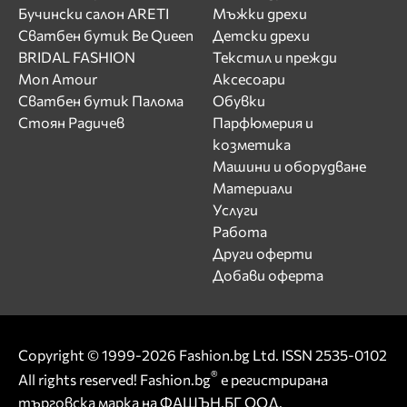
Бучински салон ARETI
Мъжки дрехи
Сватбен бутик Be Queen
Детски дрехи
BRIDAL FASHION
Текстил и прежди
Mon Amour
Аксесоари
Сватбен бутик Палома
Обувки
Стоян Радичев
Парфюмерия и
козметика
Машини и оборудване
Материали
Услуги
Работа
Други оферти
Добави оферта
Copyright © 1999-2026 Fashion.bg Ltd. ISSN 2535-0102
®
All rights reserved! Fashion.bg
е регистрирана
търговска марка на ФАШЪН.БГ ООД.