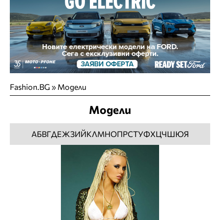
Fashion.BG
»
Модели
Модели
А
Б
В
Г
Д
Е
Ж
З
И
Й
К
Л
М
Н
О
П
Р
С
Т
У
Ф
Х
Ц
Ч
Ш
Ю
Я