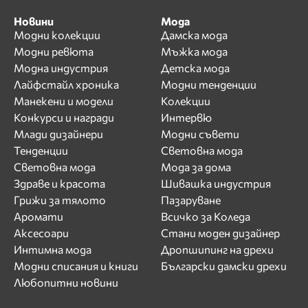
Новини
Мода
Модни колекции
Дамска мода
Модни ревюта
Мъжка мода
Модна индустрия
Детска мода
Лайфстайл хроника
Модни тенденции
Манекени и модели
Колекции
Конкурси и награди
Интервю
Млади дизайнери
Модни съвети
Тенденции
Световна мода
Световна мода
Мода за дома
Здраве и красота
Шивашка индустрия
Грижи за тялото
Пазаруване
Аромати
Всичко за Коледа
Аксесоари
Стани моден дизайнер
Интимна мода
Дропшипинг на дрехи
Модни списания и книги
Български дамски дрехи
Любопитни новини