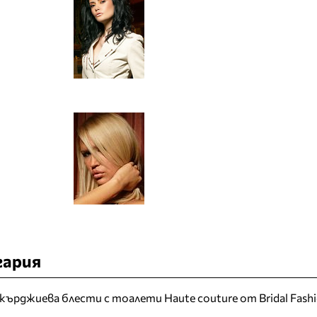
гария
кърджиева блести с тоалети Haute couture от Bridal Fash