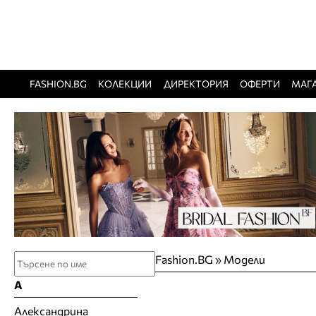
FASHION.BG
КОЛЕКЦИИ
ДИРЕКТОРИЯ
ОФЕРТИ
МАГ
Fashion.BG
»
Модели
А
Александрина