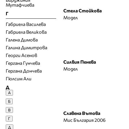
Мутафчиева
Стела Стойкова
Г
Модел
Габриела Василева
Габриела Великова
Галена Димова
Галина Димитрова
Георги Асенов
Силвия Пенева
Гергана Гунчева
Модел
Гергана Дончева
Гюлсим Али
Д
А
Денислава Сашова
Б
Десислава Денчева
В
Славена Вътова
Десислава Николова
Г
Мис България 2006
Десислава Панчева
Д
Джия Лазарова