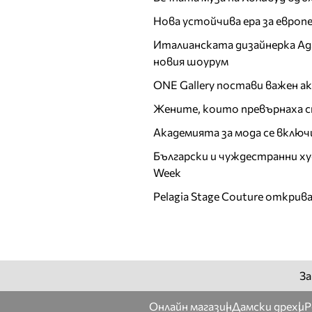
Ирена Милянкова
Нова устойчива ера за евро
Ирена Петрова
Италианската дизайнерка Ада 
Й
новия шоурум
К
ONE Gallery постави важен 
Калина Калчева
Жените, които превърнаха с
Камелия Янкова
Академията за мода се включ
Катрин Хаджицинова
Български и чуждестранни ху
Кремена Оташлийска
Week
Кристина
Верославова
Pelagia Stage Couture открив
Кристина Милева
Кристина Несторова
Л
За
Лазарина Делина
ЛиЛана
Онлайн магазин
Дамски дрехи
Р