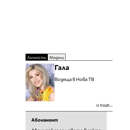
Личности
Модели
Гала
Водеща в Нова ТВ
и още...
Абонамент