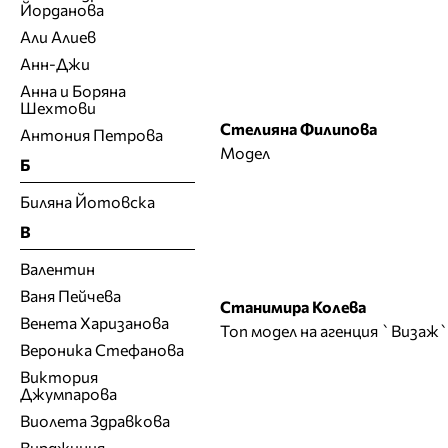
Йорданова
Али Алиев
Анн-Джи
Анна и Боряна
Шехтови
Стелияна Филипова
Антония Петрова
Модел
Б
Биляна Йотовска
В
Валентин
Ваня Пейчева
Станимира Колева
Венета Харизанова
Топ модел на агенция `Визаж
Вероника Стефанова
Виктория
Джумпарова
Виолета Здравкова
Вирджиния