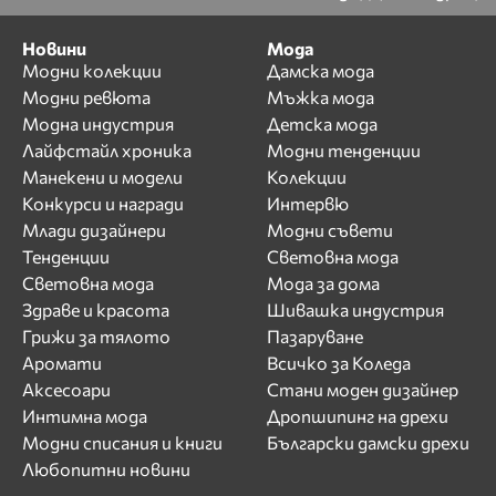
Лъчезар Иванов
М
Новини
Мода
Модни колекции
Дамска мода
Магдалина Вълчанова
Модни ревюта
Мъжка мода
Маги Желязкова
Модна индустрия
Детска мода
Мариана Маринова
Лайфстайл хроника
Модни тенденции
Мариела
Манекени и модели
Колекции
Мария Вълчева
Конкурси и награди
Интервю
Мария Митева
Млади дизайнери
Модни съвети
Тенденции
Световна мода
Мариян Кюрпанов
Световна мода
Мода за дома
Мартин Иванов
Здраве и красота
Шивашка индустрия
Мартина Славчева
Грижи за тялото
Пазаруване
Мира Симеонова
Аромати
Всичко за Коледа
Мирела Тракийска
Аксесоари
Стани моден дизайнер
Н
Интимна мода
Дропшипинг на дрехи
Модни списания и книги
Български дамски дрехи
Нанси Карабойчева
Любопитни новини
Наталия Гуркова