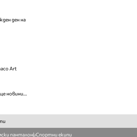
жден ден на
aco Art
ще новини...
ти
ски панталони
Спортни екипи