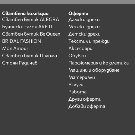
Сватбени колекции
Оферти
Сватбен Бутик ALEGRA
Дамски дрехи
Бучински салон ARETI
Мъжки дрехи
Сватбен бутик Be Queen
Детски дрехи
BRIDAL FASHION
Текстил и прежди
Mon Amour
Аксесоари
Сватбен бутик Палома
Обувки
Стоян Радичев
Парфюмерия и козметика
Машини и оборудване
Материали
Услуги
Работа
Други оферти
Добави оферта