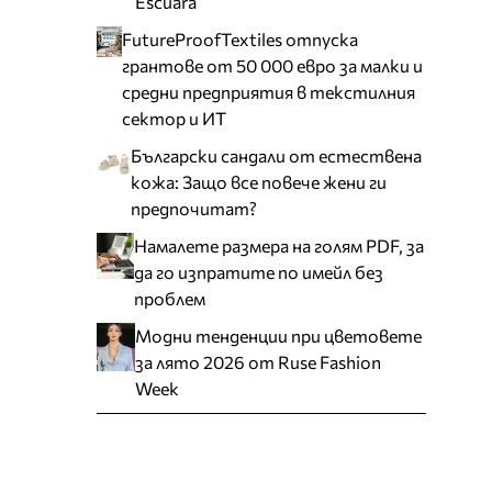
Escuara
FutureProofTextiles отпуска
грантове от 50 000 евро за малки и
средни предприятия в текстилния
сектор и ИТ
Български сандали от естествена
кожа: Защо все повече жени ги
предпочитат?
Намалете размера на голям PDF, за
да го изпратите по имейл без
проблем
Модни тенденции при цветовете
за лято 2026 от Ruse Fashion
Week