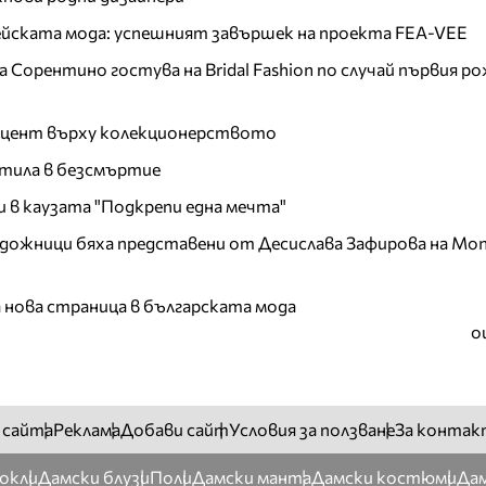
пейската мода: успешният завършек на проекта FEA-VEE
Сорентино гостува на Bridal Fashion по случай първия ро
акцент върху колекционерството
тила в безсмъртие
и в каузата "Подкрепи една мечта"
дожници бяха представени от Десислава Зафирова на Mon
а нова страница в българската мода
о
 сайта
Реклама
Добави сайт
Условия за ползване
За контак
окли
Дамски блузи
Поли
Дамски манта
Дамски костюми
Дам