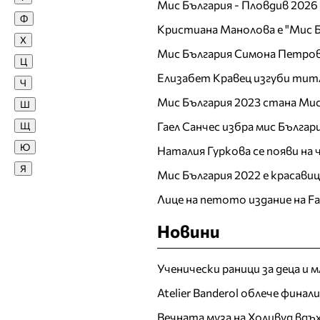
Мис България - Пловдив 2026
Ф
Жана
Кристиана Манолова е "Мис Б
Х
Жасмина Жекова
Мис България Симона Петров
Ц
Жасмина Тошкова
Елизабет Кравец изгуби тит
Ч
З
Мис България 2023 стана Мис
Ш
Зара
Щ
Гаел Санчес избра мис Българ
Златка Димитрова
Ю
Наталия Гуркова се появи на
И
Я
Мис България 2022 е красави
Ива Атанасова
Ива Титова
Лице на петото издание на F
Ива Янкулова
Новини
Ивайла Бакалова
Ивелина Димова
Ученически раници за деца и 
Ивета Ванкова
Atelier Banderol облече фина
Ирен Онтева
Ирена Иванова
Вечната муза на Холивуд вдъ