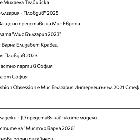
 е Михаела Телбийска
ългария - Пловдив" 2025
а ще ни представи на Мис Европа
лата "Мис България 2023"
 Варна Елизабет Кравец
ия Пловдив 2023
 частно парти в София
ца от София
ashion Obsession е Мис България Интернешънъл 2021 Стеф
младежи - JD представя най-яките модели
листите на "Мистър Варна 2026"
хнови родни дизайнери