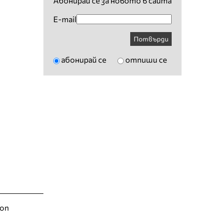
Абонирай се за новото в сайта
E-mail
Потвърди
абонирай се
отпиши се
ion