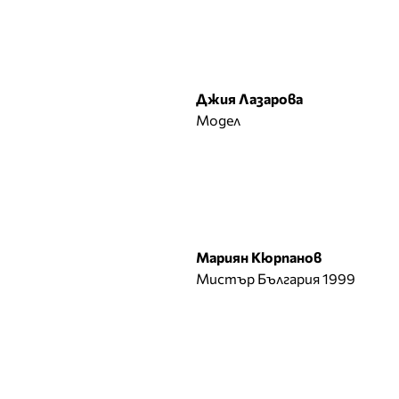
Никол Станкулова
Николета Ангелова
Николета Лозанова
О
Джия Лазарова
Модел
П
Паолина Петракиева
Пирина
Полина Добрева
Р
Мариян Кюрпанов
Райна Налджиева
Мистър България 1999
Ралица Тодорова
Рени Радева
Ромина Андонова
Росица Иванова
Росица Черногорова