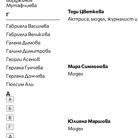
Мутафчиева
Теди Цветкова
Г
Актриса, модел, журналист и
Габриела Василева
Габриела Великова
Галена Димова
Галина Димитрова
Георги Асенов
Мира Симеонова
Гергана Гунчева
Модел
Гергана Дончева
Гюлсим Али
Д
А
Денислава Сашова
Б
Десислава Денчева
В
Юлияна Маршова
Десислава Николова
Г
Модел
Десислава Панчева
Д
Джия Лазарова