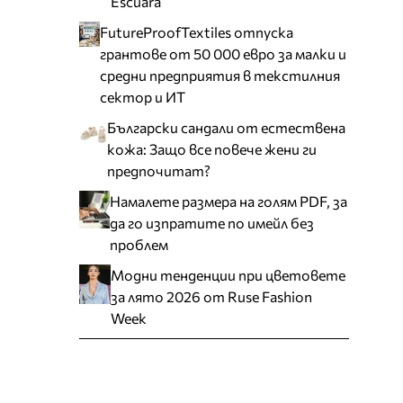
Escuara
FutureProofTextiles отпуска
грантове от 50 000 евро за малки и
средни предприятия в текстилния
сектор и ИТ
Български сандали от естествена
кожа: Защо все повече жени ги
предпочитат?
Намалете размера на голям PDF, за
да го изпратите по имейл без
проблем
Модни тенденции при цветовете
за лято 2026 от Ruse Fashion
Week