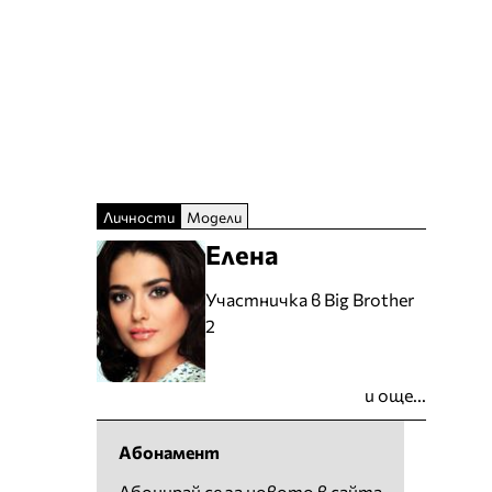
Личности
Модели
Елена
Участничка в Big Brother
2
и още...
Абонамент
Абонирай се за новото в сайта