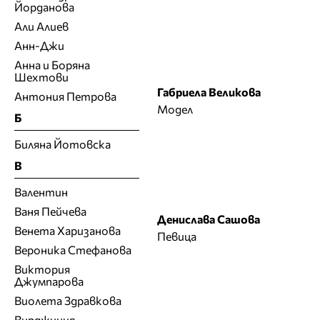
Йорданова
Али Алиев
Анн-Джи
Анна и Боряна
Шехтови
Габриела Великова
Антония Петрова
Модел
Б
Биляна Йотовска
В
Валентин
Ваня Пейчева
Денислава Сашова
Венета Харизанова
Певица
Вероника Стефанова
Виктория
Джумпарова
Виолета Здравкова
Вирджиния