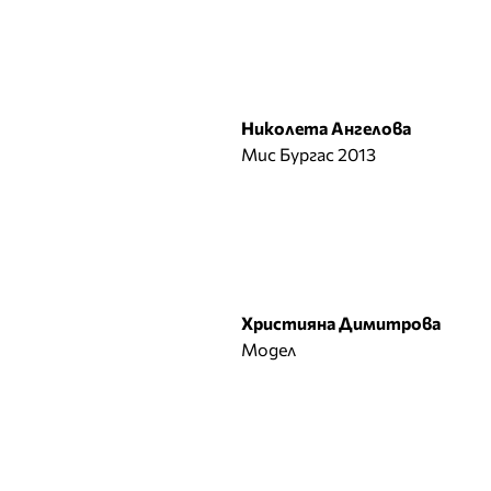
Ирена Милянкова
Ирена Петрова
Й
Николета Ангелова
К
Мис Бургас 2013
Калина Калчева
Камелия Янкова
Катрин Хаджицинова
Кремена Оташлийска
Кристина
Верославова
Християна Димитрова
Кристина Милева
Модел
Кристина Несторова
Л
Лазарина Делина
ЛиЛана