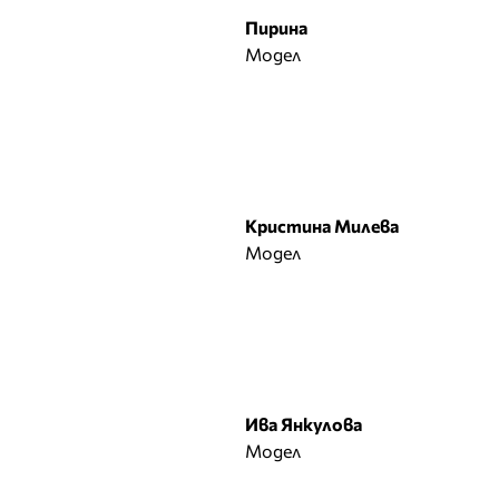
Лъчезар Иванов
Пирина
М
Модел
Магдалина Вълчанова
Маги Желязкова
Мариана Маринова
Мариела
Мария Вълчева
Кристина Милева
Мария Митева
Модел
Мариян Кюрпанов
Мартин Иванов
Мартина Славчева
Мира Симеонова
Мирела Тракийска
Н
Ива Янкулова
Модел
Нанси Карабойчева
Наталия Гуркова