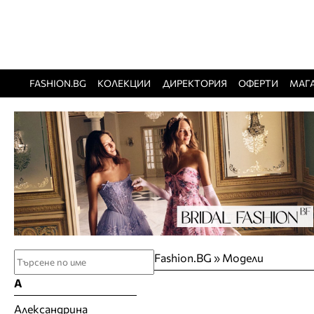
FASHION.BG
КОЛЕКЦИИ
ДИРЕКТОРИЯ
ОФЕРТИ
МАГ
Fashion.BG
»
Модели
А
Александрина