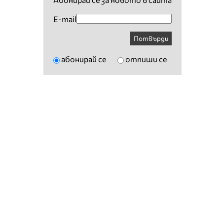
E-mail
Потвърди
абонирай се
отпиши се