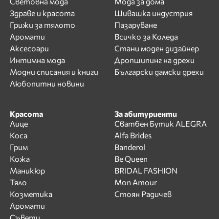
Световна мода
Мода за дома
Здраве и красота
Шивашка индустрия
Грижи за тялото
Пазаруване
Аромати
Всичко за Коледа
Аксесоари
Стани моден дизайнер
Интимна мода
Дропшипинг на дрехи
Модни списания и книги
Български дамски дрехи
Любопитни новини
Красота
За абитуриенти
Лице
Сватбен Бутик ALEGRA
Коса
Alfa Brides
Грим
Banderol
Кожа
Be Queen
Маникюр
BRIDAL FASHION
Тяло
Mon Amour
Козметика
Стоян Радичев
Аромати
Съвети