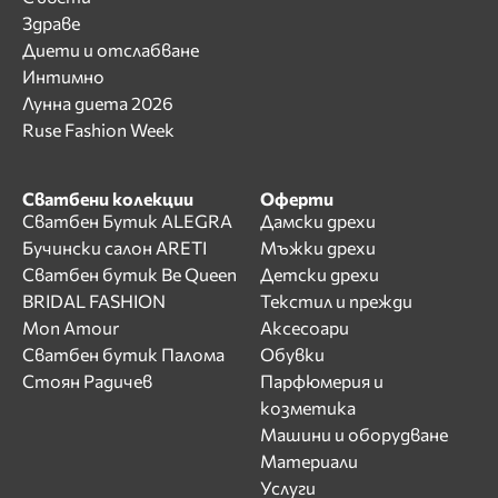
Здраве
Диети и отслабване
Интимно
Лунна диета 2026
Ruse Fashion Week
Сватбени колекции
Оферти
Сватбен Бутик ALEGRA
Дамски дрехи
Бучински салон ARETI
Мъжки дрехи
Сватбен бутик Be Queen
Детски дрехи
BRIDAL FASHION
Текстил и прежди
Mon Amour
Аксесоари
Сватбен бутик Палома
Обувки
Стоян Радичев
Парфюмерия и
козметика
Машини и оборудване
Материали
Услуги