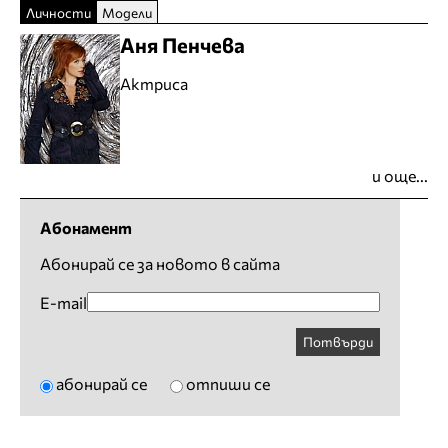
Личности
Модели
Аня Пенчева
Актриса
и още...
Абонамент
Абонирай се за новото в сайта
E-mail
Потвърди
абонирай се
отпиши се