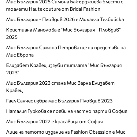
Мис България 2025 Симона Бакърджиева блести с
тоалети Haute couture от Bridal Fashion
Мис България - Пловдив 2026 е Михаела Телбийска
Кристиана Манолова е "Мис България - Пловдив"
2025
Мис България Симона Петрова ще ни представи на
Мис Европа
Елизабет Кравец изгуби титлата "Мис България
2023"
Мис България 2023 стана Мис Варна Елизабет
Кравец
Гаел Санчес избра мис България Пловдив 2023
Наталия Гуркова се появи на частно парти в София
Мис България 2022 е красавица от София
Лице на петото издание на Fashion Obsession е Мис