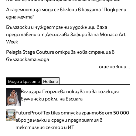
Академията за мода се включи в каузата "Подкрепи
една мечта"
Български и чуждестранни художници бяха
представени от Десислава Зафирова на Monaco Art
Week
Pelagia Stage Couture открива нова страница в
българската мода
още новини...
Мода и красота
Новини
Велизара Георгиева показва нова колекция
булчински рокли на Escuara
FutureProofTextiles отпуска грантове от 50 000
евро за малки и средни предприятия в
текстилния сектор и ИТ