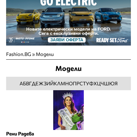
Fashion.BG
»
Модели
Модели
А
Б
В
Г
Д
Е
Ж
З
И
Й
К
Л
М
Н
О
П
Р
С
Т
У
Ф
Х
Ц
Ч
Ш
Ю
Я
Рени Радева