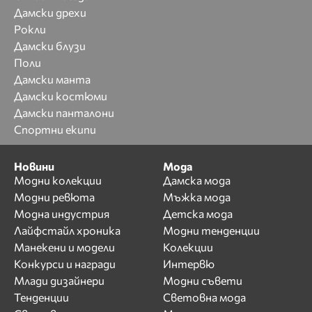
Дамски дрехи
Рокли
Дамски блузи
Поли
Дамски манта
Дамски костюми
Дамски панталони
Спортни екипи
Новини
Мода
Модни колекции
Дамска мода
Модни ревюта
Мъжка мода
Модна индустрия
Детска мода
Лайфстайл хроника
Модни тенденции
Манекени и модели
Колекции
Конкурси и награди
Интервю
Млади дизайнери
Модни съвети
Тенденции
Световна мода