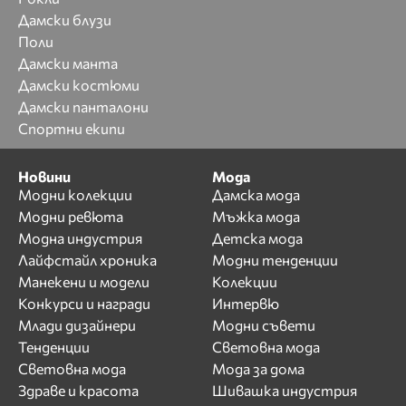
Дамски блузи
Поли
Дамски манта
Дамски костюми
Дамски панталони
Спортни екипи
Новини
Мода
Модни колекции
Дамска мода
Модни ревюта
Мъжка мода
Модна индустрия
Детска мода
Лайфстайл хроника
Модни тенденции
Манекени и модели
Колекции
Конкурси и награди
Интервю
Млади дизайнери
Модни съвети
Тенденции
Световна мода
Световна мода
Мода за дома
Здраве и красота
Шивашка индустрия