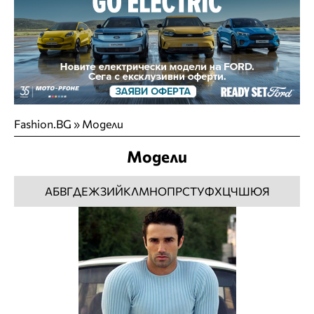
Fashion.BG
»
Модели
Модели
А
Б
В
Г
Д
Е
Ж
З
И
Й
К
Л
М
Н
О
П
Р
С
Т
У
Ф
Х
Ц
Ч
Ш
Ю
Я