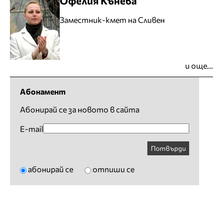
Офелия Кънева
Заместник-кмет на Сливен
и още...
Абонамент
Абонирай се за новото в сайта
E-mail
Потвърди
абонирай се
отпиши се