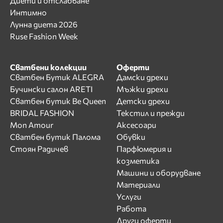
Диети и отслабване
Интимно
Лунна диета 2026
Ruse Fashion Week
Сватбени колекции
Оферти
Сватбен Бутик ALEGRA
Дамски дрехи
Бучински салон ARETI
Мъжки дрехи
Сватбен бутик Be Queen
Детски дрехи
BRIDAL FASHION
Текстил и прежди
Mon Amour
Аксесоари
Сватбен бутик Палома
Обувки
Стоян Радичев
Парфюмерия и
козметика
Машини и оборудване
Материали
Услуги
Работа
Други оферти