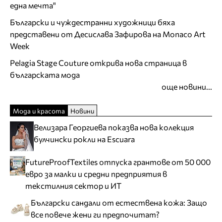
една мечта"
Български и чуждестранни художници бяха
представени от Десислава Зафирова на Monaco Art
Week
Pelagia Stage Couture открива нова страница в
българската мода
още новини...
Мода и красота
Новини
Велизара Георгиева показва нова колекция
булчински рокли на Escuara
FutureProofTextiles отпуска грантове от 50 000
евро за малки и средни предприятия в
текстилния сектор и ИТ
Български сандали от естествена кожа: Защо
все повече жени ги предпочитат?