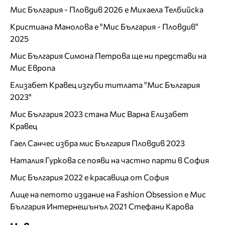
Мис България - Пловдив 2026 е Михаела Телбийска
Кристиана Манолова е "Мис България - Пловдив"
2025
Мис България Симона Петрова ще ни представи на
Мис Европа
Елизабет Кравец изгуби титлата "Мис България
2023"
Мис България 2023 стана Мис Варна Елизабет
Кравец
Гаел Санчес избра мис България Пловдив 2023
Наталия Гуркова се появи на частно парти в София
Мис България 2022 е красавица от София
Лице на петото издание на Fashion Obsession е Мис
България Интернешънъл 2021 Стефани Карова