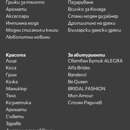
Грижи за тялото
Пазаруване
Аромати
Всичко за Коледа
Аксесоари
Стани моден дизайнер
Интимна мода
Дропшипинг на дрехи
Модни списания и книги
Български дамски дрехи
Любопитни новини
Красота
За абитуриенти
Лице
Сватбен Бутик ALEGRA
Коса
Alfa Brides
Грим
Banderol
Кожа
Be Queen
Маникюр
BRIDAL FASHION
Тяло
Mon Amour
Козметика
Стоян Радичев
Аромати
Съвети
Здраве