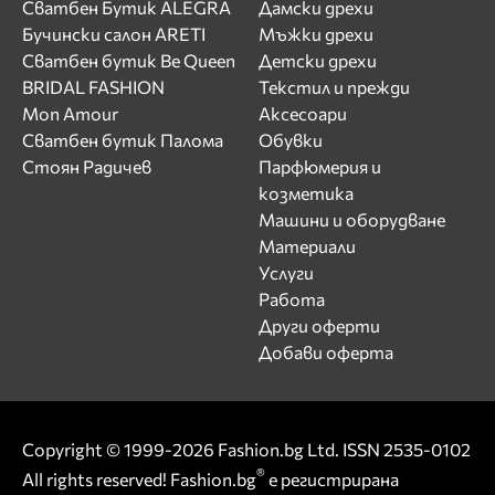
Сватбен Бутик ALEGRA
Дамски дрехи
Бучински салон ARETI
Мъжки дрехи
Сватбен бутик Be Queen
Детски дрехи
BRIDAL FASHION
Текстил и прежди
Mon Amour
Аксесоари
Сватбен бутик Палома
Обувки
Стоян Радичев
Парфюмерия и
козметика
Машини и оборудване
Материали
Услуги
Работа
Други оферти
Добави оферта
Copyright © 1999-2026 Fashion.bg Ltd. ISSN 2535-0102
®
All rights reserved! Fashion.bg
е регистрирана