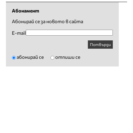
Абонамент
Абонирай се за новото в сайта
E-mail
Потвърди
абонирай се
отпиши се