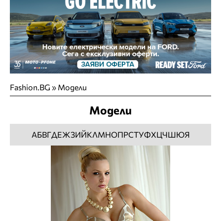
Fashion.BG
»
Модели
Модели
А
Б
В
Г
Д
Е
Ж
З
И
Й
К
Л
М
Н
О
П
Р
С
Т
У
Ф
Х
Ц
Ч
Ш
Ю
Я