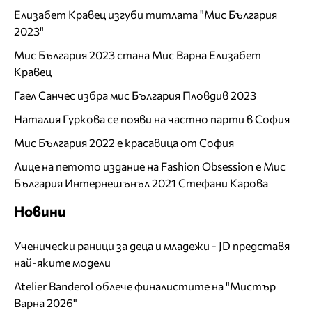
Елизабет Кравец изгуби титлата "Мис България
2023"
Мис България 2023 стана Мис Варна Елизабет
Кравец
Гаел Санчес избра мис България Пловдив 2023
Наталия Гуркова се появи на частно парти в София
Мис България 2022 е красавица от София
Лице на петото издание на Fashion Obsession е Мис
България Интернешънъл 2021 Стефани Карова
Новини
Ученически раници за деца и младежи - JD представя
най-яките модели
Atelier Banderol облече финалистите на "Мистър
Варна 2026"