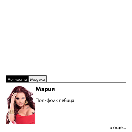
Личности
Модели
Мария
Поп-фолк певица
и още...