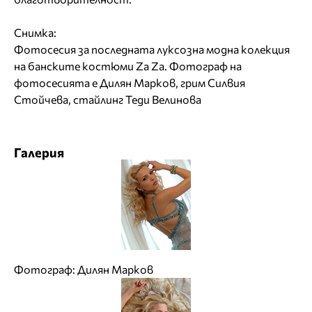
Снимка:
Фотосесия за последната луксозна модна колекция
на банските костюми Za Za. Фотограф на
фотосесията е Дилян Марков, грим Силвия
Стойчева, стайлинг Теди Велинова
Галерия
Фотограф: Дилян Марков