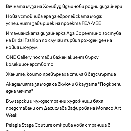
Вечната муза на Холивуд вдъхнови родни дизайнери
Нова устойчива ера за европейската мода:
успешният завършек на проекта FEA-VEE
Италианската дизайнерка Ада Сорентино гостува
на Bridal Fashion по случай първия рожден ден на
новия шоурум
ONE Gallery постави важен акцент върху
колекционерството
Жените, които превърнаха стила в безсмъртие
Академията за мода се включи в каузата "Подкрепи
една мечта"
Български и чуждестранни художници бяха
представени от Десислава Зафирова на Monaco Art
Week
Pelagia Stage Couture открива нова страница в