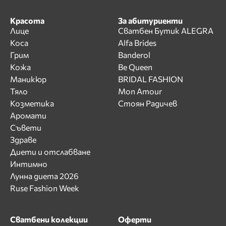
Красота
За абитуриенти
Лице
Сватбен Бутик ALEGRA
Коса
Alfa Brides
Грим
Banderol
Кожа
Be Queen
Маникюр
BRIDAL FASHION
Тяло
Mon Amour
Козметика
Стоян Радичев
Аромати
Съвети
Здраве
Диети и отслабване
Интимно
Лунна диета 2026
Ruse Fashion Week
Сватбени колекции
Оферти