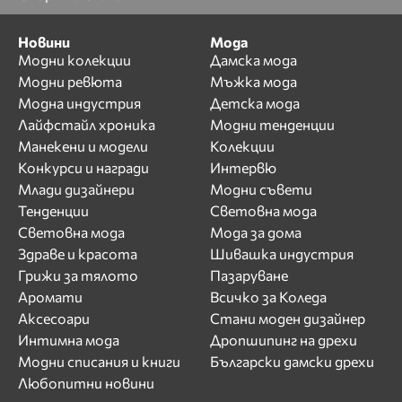
Новини
Мода
Модни колекции
Дамска мода
Модни ревюта
Мъжка мода
Модна индустрия
Детска мода
Лайфстайл хроника
Модни тенденции
Манекени и модели
Колекции
Конкурси и награди
Интервю
Млади дизайнери
Модни съвети
Тенденции
Световна мода
Световна мода
Мода за дома
Здраве и красота
Шивашка индустрия
Грижи за тялото
Пазаруване
Аромати
Всичко за Коледа
Аксесоари
Стани моден дизайнер
Интимна мода
Дропшипинг на дрехи
Модни списания и книги
Български дамски дрехи
Любопитни новини