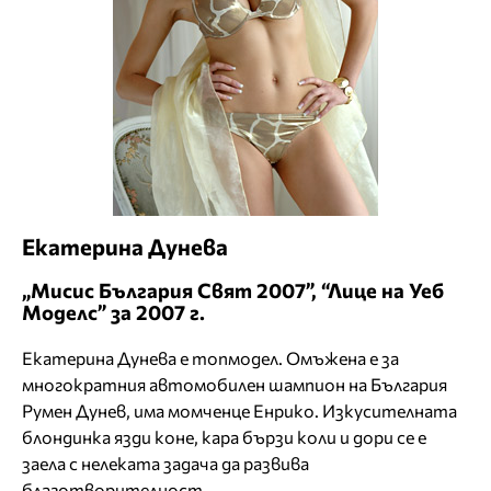
Екатерина Дунева
„Мисис България Свят 2007”, “Лице на Уеб
Моделс” за 2007 г.
Екатерина Дунева е топмодел. Омъжена е за
многократния автомобилен шампион на България
Румeн Дунев, има момченце Енрико. Изкусителната
блондинка язди коне, кара бързи коли и дори се е
заела с нелеката задача да развива
благотворителност.