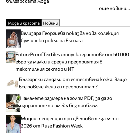
българската мода
още новини...
Мода и красота
Новини
Велизара Георгиева показва нова колекция
булчински рокли на Escuara
FutureProofTextiles отпуска грантове от 50 000
евро за малки и средни предприятия в
текстилния сектор и ИТ
Български сандали от естествена кожа: Защо
все повече жени ги предпочитат?
Намалете размера на голям PDF, за да го
изпратите по имейл без проблем
Модни тенденции при цветовете за лято
2026 от Ruse Fashion Week