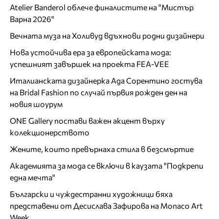
Atelier Banderol облече финалистите на "Мистър
Варна 2026"
Вечната муза на Холивуд вдъхнови родни дизайнери
Нова устойчива ера за европейската мода:
успешният завършек на проекта FEA-VEE
Италианската дизайнерка Ада Сорентино гостува
на Bridal Fashion по случай първия рожден ден на
новия шоурум
ONE Gallery постави важен акцент върху
колекционерството
Жените, които превърнаха стила в безсмъртие
Академията за мода се включи в каузата "Подкрепи
една мечта"
Български и чуждестранни художници бяха
представени от Десислава Зафирова на Monaco Art
Week