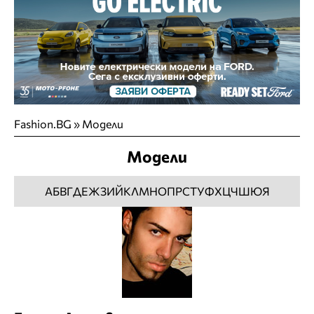
Fashion.BG
»
Модели
Модели
А
Б
В
Г
Д
Е
Ж
З
И
Й
К
Л
М
Н
О
П
Р
С
Т
У
Ф
Х
Ц
Ч
Ш
Ю
Я