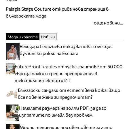
Pelagia Stage Couture открива нова страница в
българската мода
още новини...
Мода и красота
Новини
Велизара Георгиева показва нова колекция
булчински рокли на Escuara
FutureProofTextiles отпуска грантове от 50 000
евро за малки и средни предприятия в
текстилния сектор и ИТ
Български сандали от естествена кожа: Защо
все повече жени ги предпочитат?
Намалете размера на голям PDF, за да го
изпратите по имейл без проблем
Модни тенденции при цветовете за лято