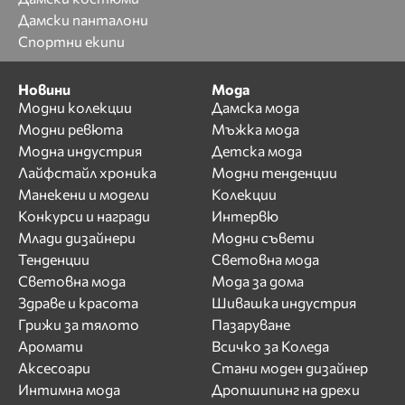
Дамски панталони
Спортни екипи
Новини
Мода
Модни колекции
Дамска мода
Модни ревюта
Мъжка мода
Модна индустрия
Детска мода
Лайфстайл хроника
Модни тенденции
Манекени и модели
Колекции
Конкурси и награди
Интервю
Млади дизайнери
Модни съвети
Тенденции
Световна мода
Световна мода
Мода за дома
Здраве и красота
Шивашка индустрия
Грижи за тялото
Пазаруване
Аромати
Всичко за Коледа
Аксесоари
Стани моден дизайнер
Интимна мода
Дропшипинг на дрехи