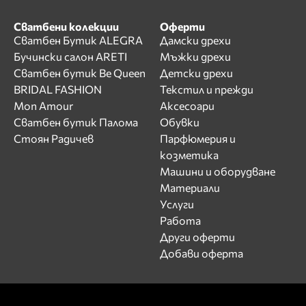
Сватбени колекции
Оферти
Сватбен Бутик ALEGRA
Дамски дрехи
Бучински салон ARETI
Мъжки дрехи
Сватбен бутик Be Queen
Детски дрехи
BRIDAL FASHION
Текстил и прежди
Mon Amour
Аксесоари
Сватбен бутик Палома
Обувки
Стоян Радичев
Парфюмерия и
козметика
Машини и оборудване
Материали
Услуги
Работа
Други оферти
Добави оферта