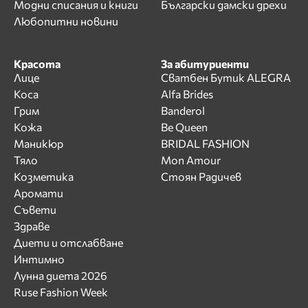
Модни списания и книги
Български дамски дрехи
Любопитни новини
Красота
За абитуриенти
Лице
Сватбен Бутик ALEGRA
Коса
Alfa Brides
Грим
Banderol
Кожа
Be Queen
Маникюр
BRIDAL FASHION
Тяло
Mon Amour
Козметика
Стоян Радичев
Аромати
Съвети
Здраве
Диети и отслабване
Интимно
Лунна диета 2026
Ruse Fashion Week