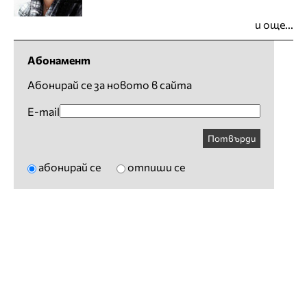
и още...
Абонамент
Абонирай се за новото в сайта
E-mail
Потвърди
абонирай се
отпиши се