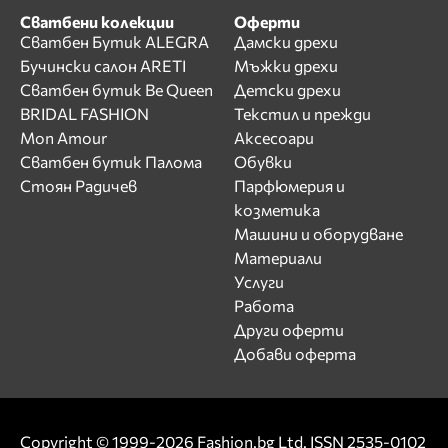
Сватбени колекции
Оферти
Сватбен Бутик ALEGRA
Дамски дрехи
Бучински салон ARETI
Мъжки дрехи
Сватбен бутик Be Queen
Детски дрехи
BRIDAL FASHION
Текстил и прежди
Mon Amour
Аксесоари
Сватбен бутик Палома
Обувки
Стоян Радичев
Парфюмерия и
козметика
Машини и оборудване
Материали
Услуги
Работа
Други оферти
Добави оферта
Copyright © 1999-2026 Fashion.bg Ltd. ISSN 2535-0102