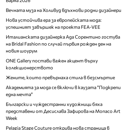
Варна 2026"
Вечната муза на Холивуд вдъхнови родни дизайнери
Нова устойчива ера за европейската мода:
успешният завършек на проекта FEA-VEE
Италианската дизайнерка Ада Сорентино гостува
на Bridal Fashion по случай първия рожден ден на
новия шоурум
ONE Gallery постави важен акцент върху
колекционерството
Жените, които превърнаха стила в безсмъртие
Академията за мода се включи в каузата "Подкрепи
една мечта"
Български и чуждестранни художници бяха
представени от Десислава Зафирова на Monaco Art
Week
Pelagia Stage Couture открива нова страница в