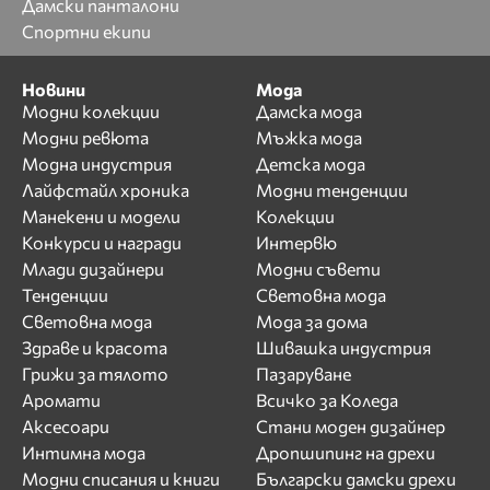
Дамски панталони
Спортни екипи
Новини
Мода
Модни колекции
Дамска мода
Модни ревюта
Мъжка мода
Модна индустрия
Детска мода
Лайфстайл хроника
Модни тенденции
Манекени и модели
Колекции
Конкурси и награди
Интервю
Млади дизайнери
Модни съвети
Тенденции
Световна мода
Световна мода
Мода за дома
Здраве и красота
Шивашка индустрия
Грижи за тялото
Пазаруване
Аромати
Всичко за Коледа
Аксесоари
Стани моден дизайнер
Интимна мода
Дропшипинг на дрехи
Модни списания и книги
Български дамски дрехи