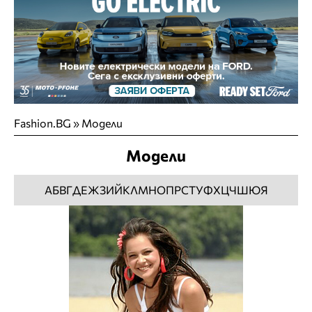
Fashion.BG
»
Модели
Модели
А
Б
В
Г
Д
Е
Ж
З
И
Й
К
Л
М
Н
О
П
Р
С
Т
У
Ф
Х
Ц
Ч
Ш
Ю
Я