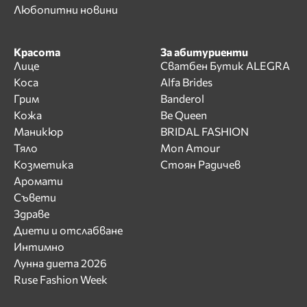
Любопитни новини
Красота
За абитуриенти
Лице
Сватбен Бутик ALEGRA
Коса
Alfa Brides
Грим
Banderol
Кожа
Be Queen
Маникюр
BRIDAL FASHION
Тяло
Mon Amour
Козметика
Стоян Радичев
Аромати
Съвети
Здраве
Диети и отслабване
Интимно
Лунна диета 2026
Ruse Fashion Week