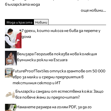
българската мода
още новини...
Мода и красота
Новини
7 дрехи, които никога не бива да перете у
дома
Велизара Георгиева показва нова колекция
булчински рокли на Escuara
FutureProofTextiles отпуска грантове от 50 000
евро за малки и средни предприятия в
текстилния сектор и ИТ
Български сандали от естествена кожа: Защо
все повече жени ги предпочитат?
Намалете размера на голям PDF, за да го