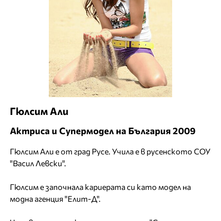
Гюлсим Али
Актриса и Супермодел на България 2009
Гюлсим Али е от град Русе. Учила е в русенското СОУ
"Васил Левски".
Гюлсим е започнала кариерата си като модел на
модна агенция "Елит-Д".