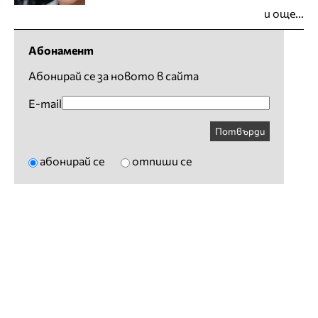
и още...
Абонамент
Абонирай се за новото в сайта
E-mail
Потвърди
абонирай се
отпиши се