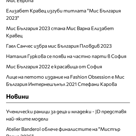
Мис Европа
Елизабет Кравец изгуби титлата "Мис България
2023"
Мис България 2023 стана Мис Варна Елизабет
Кравец
Гаел Санчес избра мис България Пловдив 2023
Наталия Гуркова се появи на частно парти в София
Мис България 2022 е красавица от София
Лице на петото издание на Fashion Obsession е Мис
България Интернешънъл 2021 Стефани Карова
Новини
Ученически раници за деца и младежи - JD представя
най-яките модели
Atelier Banderol облече финалистите на "Мистър