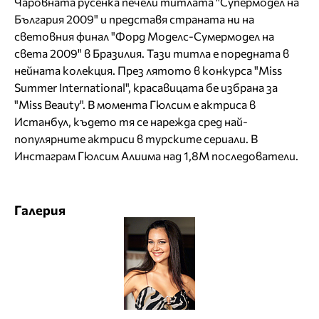
Чаровната русенка печели титлата "Супермодел на
България 2009" и представя страната ни на
световния финал "Форд Моделс-Сумермодел на
света 2009" в Бразилия. Тази титла е поредната в
нейната колекция. През лятото в конкурса "Miss
Summer International", красавицата бе избрана за
"Miss Beauty". В момента Гюлсим е актриса в
Истанбул, където тя се нарежда сред най-
популярните актриси в турските сериали.
В
Инстаграм Гюлсим Алиима над 1,8М последователи
.
Галерия