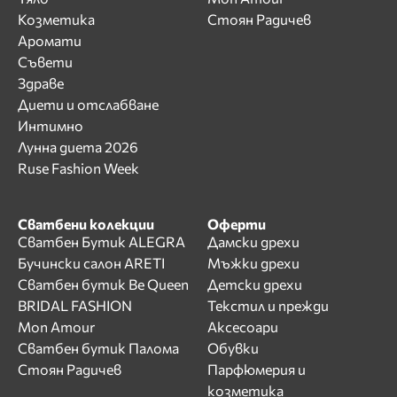
Козметика
Стоян Радичев
Аромати
Съвети
Здраве
Диети и отслабване
Интимно
Лунна диета 2026
Ruse Fashion Week
Сватбени колекции
Оферти
Сватбен Бутик ALEGRA
Дамски дрехи
Бучински салон ARETI
Мъжки дрехи
Сватбен бутик Be Queen
Детски дрехи
BRIDAL FASHION
Текстил и прежди
Mon Amour
Аксесоари
Сватбен бутик Палома
Обувки
Стоян Радичев
Парфюмерия и
козметика