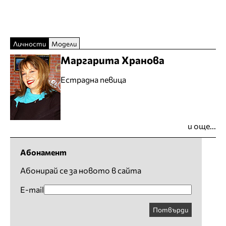
Личности
Модели
Маргарита Хранова
Естрадна певица
и още...
Абонамент
Абонирай се за новото в сайта
E-mail
Потвърди