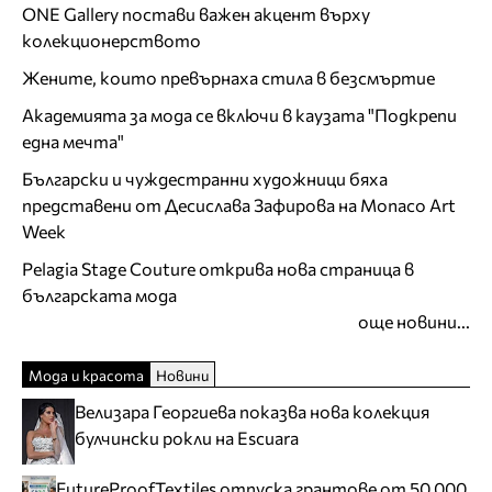
ONE Gallery постави важен акцент върху
колекционерството
Жените, които превърнаха стила в безсмъртие
Академията за мода се включи в каузата "Подкрепи
една мечта"
Български и чуждестранни художници бяха
представени от Десислава Зафирова на Monaco Art
Week
Pelagia Stage Couture открива нова страница в
българската мода
още новини...
Мода и красота
Новини
Велизара Георгиева показва нова колекция
булчински рокли на Escuara
FutureProofTextiles отпуска грантове от 50 000