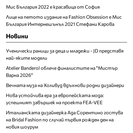
Мис България 2022 е красавица от София
Лице на петото издание на Fashion Obsession е Мис
България Интернешънъл 2021 Стефани Карова
Новини
Ученически раници за деца и младежи - JD представя
най-яките модели
Atelier Banderol облече финалистите на "Мистър
Варна 2026"
Вечната муза на Холивуд вдъхнови родни дизайнери
Нова устойчива ера за европейската мода:
успешният завършек на проекта FEA-VEE
Италианската дизайнерка Ада Сорентино гостува
на Bridal Fashion по случай първия рожден ден на
новия шоурум