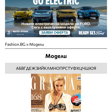
Fashion.BG
»
Модели
Модели
А
Б
В
Г
Д
Е
Ж
З
И
Й
К
Л
М
Н
О
П
Р
С
Т
У
Ф
Х
Ц
Ч
Ш
Ю
Я