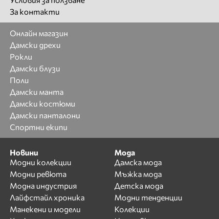
За контакти
Онлайн магазин
Дамски дрехи
Рокли
Дамски блузи
Поли
Дамски манта
Дамски костюми
Дамски панталони
Спортни екипи
Новини
Мода
Модни колекции
Дамска мода
Модни ревюта
Мъжка мода
Модна индустрия
Детска мода
Лайфстайл хроника
Модни тенденции
Манекени и модели
Колекции