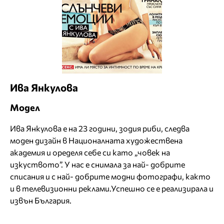
Ива Янкулова
Модел
Ива Янкулова е на 23 години, зодия риби, следва
моден дизайн в Националната художествена
академия и оределя себе си като „човек на
изкуството”. У нас е снимала за най- добрите
списания и с най- добрите модни фотографи, както
и в телевизионни реклами.Успешно се е реализирала и
извън България.