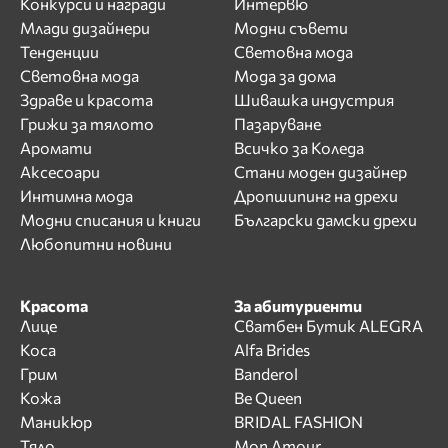
Конкурси и награди
Интервю
Млади дизайнери
Модни съвети
Тенденции
Световна мода
Световна мода
Мода за дома
Здраве и красота
Шивашка индустрия
Грижи за тялото
Пазаруване
Аромати
Всичко за Коледа
Аксесоари
Стани моден дизайнер
Интимна мода
Дропшипинг на дрехи
Модни списания и книги
Български дамски дрехи
Любопитни новини
Красота
За абитуриенти
Лице
Сватбен Бутик ALEGRA
Коса
Alfa Brides
Грим
Banderol
Кожа
Be Queen
Маникюр
BRIDAL FASHION
Тяло
Mon Amour