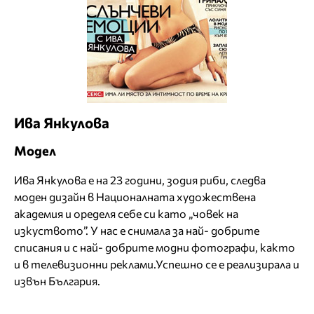
Ива Янкулова
Модел
Ива Янкулова е на 23 години, зодия риби, следва
моден дизайн в Националната художествена
академия и оределя себе си като „човек на
изкуството”. У нас е снимала за най- добрите
списания и с най- добрите модни фотографи, както
и в телевизионни реклами.Успешно се е реализирала и
извън България.