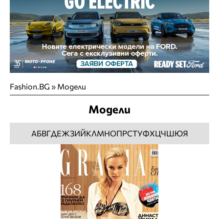
Fashion.BG
»
Модели
Модели
А
Б
В
Г
Д
Е
Ж
З
И
Й
К
Л
М
Н
О
П
Р
С
Т
У
Ф
Х
Ц
Ч
Ш
Ю
Я