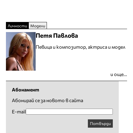
Личности
Модели
Петя Павлова
Певица и композитор, актриса и модел
и още...
Абонамент
Абонирай се за новото в сайта
E-mail
Потвърди