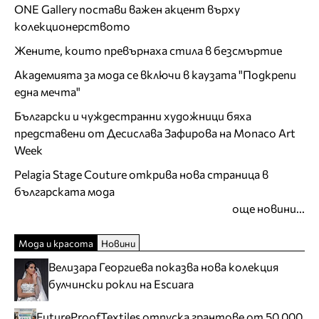
ONE Gallery постави важен акцент върху
колекционерството
Жените, които превърнаха стила в безсмъртие
Академията за мода се включи в каузата "Подкрепи
една мечта"
Български и чуждестранни художници бяха
представени от Десислава Зафирова на Monaco Art
Week
Pelagia Stage Couture открива нова страница в
българската мода
още новини...
Мода и красота
Новини
Велизара Георгиева показва нова колекция
булчински рокли на Escuara
FutureProofTextiles отпуска грантове от 50 000