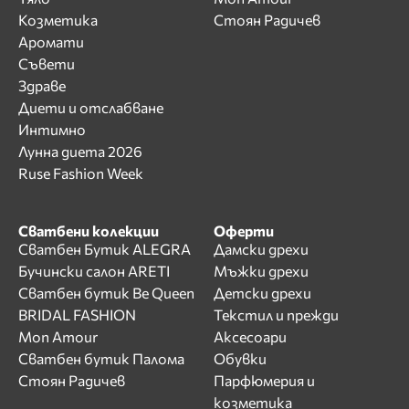
Козметика
Стоян Радичев
Аромати
Съвети
Здраве
Диети и отслабване
Интимно
Лунна диета 2026
Ruse Fashion Week
Сватбени колекции
Оферти
Сватбен Бутик ALEGRA
Дамски дрехи
Бучински салон ARETI
Мъжки дрехи
Сватбен бутик Be Queen
Детски дрехи
BRIDAL FASHION
Текстил и прежди
Mon Amour
Аксесоари
Сватбен бутик Палома
Обувки
Стоян Радичев
Парфюмерия и
козметика