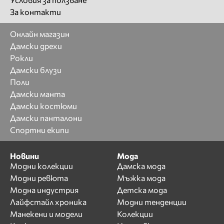
За контакти
Онлайн магазин
Дамски дрехи
Рокли
Дамски блузи
Поли
Дамски манта
Дамски костюми
Дамски панталони
Спортни екипи
Новини
Мода
Модни колекции
Дамска мода
Модни ревюта
Мъжка мода
Модна индустрия
Детска мода
Лайфстайл хроника
Модни тенденции
Манекени и модели
Колекции