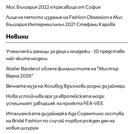
Мис България 2022 е красавица от София
Лице на петото издание на Fashion Obsession е Мис
България Интернешънъл 2021 Стефани Карова
Новини
Ученически раници за деца и младежи - JD представя
най-яките модели
Atelier Banderol облече финалистите на "Мистър
Варна 2026"
Вечната муза на Холивуд вдъхнови родни дизайнери
Нова устойчива ера за европейската мода:
успешният завършек на проекта FEA-VEE
Италианската дизайнерка Ада Сорентино гостува
на Bridal Fashion по случай първия рожден ден на
новия шоурум