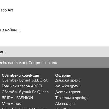
aco Art
ще новини...
ти
ски панталони
Спортни екипи
Сватбени колекции
Оферти
Сватбен Бутик ALEGRA
Дамски дрехи
Бучински салон ARETI
Мъжки дрехи
Сватбен бутик Be Queen
Детски дрехи
BRIDAL FASHION
Текстил и прежди
Mon Amour
Аксесоари