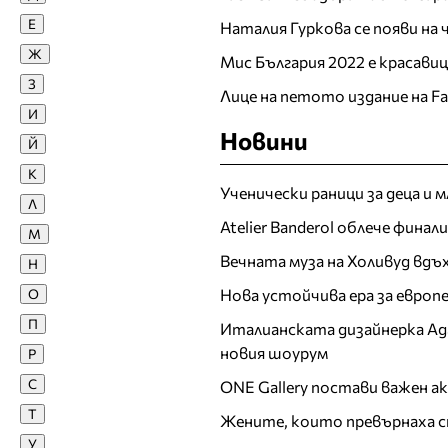
Е
Диан Христов
Наталия Гуркова се появи на
Диана Иванчева
Ж
Мис България 2022 е красави
Диана Якубовска
З
Лице на петото издание на F
Диди Стоянова
И
Диляна Попова
Новини
Й
Доротея Янева
К
Е
Ученически раници за деца и 
Л
Atelier Banderol облече фина
Екатерина Дунева
М
Елена Ангелова
Вечната муза на Холивуд вдъ
Н
Елена Караколева
Нова устойчива ера за евро
О
Елена Кучкова
П
Италианската дизайнерка Ада 
Елена Тихомирова
новия шоурум
Р
Елеонора Манчева
С
ONE Gallery постави важен 
Елина Георгиева
Т
Елица Любенова
Жените, които превърнаха с
У
Ж