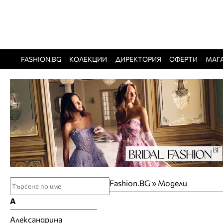
FASHION.BG
КОЛЕКЦИИ
ДИРЕКТОРИЯ
ОФЕРТИ
МАГ
Fashion.BG
»
Модели
А
Александрина