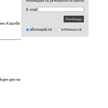
Абонирай се за новото в сайта
E-mail
Потвърди
ани Карова
абонирай се
отпиши се
жден ден на