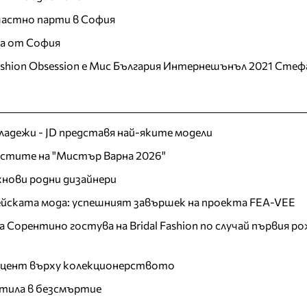
 частно парти в София
ца от София
ashion Obsession е Мис България Интернешънъл 2021 Стеф
младежи - JD представя най-яките модели
листите на "Мистър Варна 2026"
хнови родни дизайнери
пейската мода: успешният завършек на проекта FEA-VEE
Сорентино гостува на Bridal Fashion по случай първия ро
акцент върху колекционерството
тила в безсмъртие