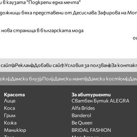
и в каузата "Подкрепи една мечта"
дожници бяха представени от Десислава Зафирова на Mon
а нова страница в българската мода
о
 сайта
Реклама
Добави сайт
Условия за ползване
За контак
окли
Дамски блузи
Поли
Дамски манта
Дамски костюми
Дам
Красота
За абитуриенти
Лице
Сватбен Бутик ALEGRA
Коса
Alfa Brides
Грим
Banderol
Кожа
Be Queen
Маникюр
BRIDAL FASHION