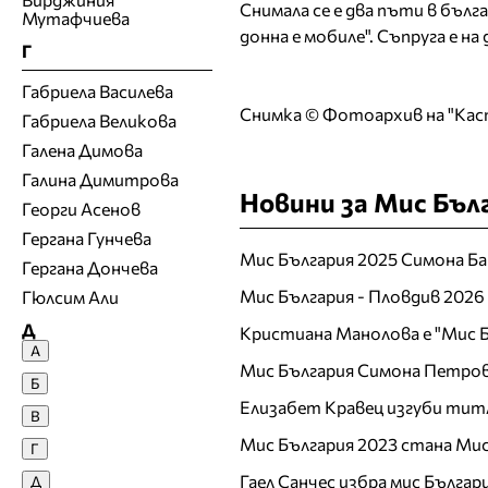
Снимала се е два пъти в бълг
Мутафчиева
донна е мобиле". Съпруга е 
Г
Габриела Василева
Снимка © Фотоархив на "Кас
Габриела Великова
Галена Димова
Галина Димитрова
Новини за Мис Бъл
Георги Асенов
Гергана Гунчева
Мис България 2025 Симона Ба
Гергана Дончева
Мис България - Пловдив 2026
Гюлсим Али
Д
Кристиана Манолова е "Мис Б
А
Мис България Симона Петров
Денислава Сашова
Б
Десислава Денчева
Елизабет Кравец изгуби тит
В
Десислава Николова
Мис България 2023 стана Мис
Г
Десислава Панчева
Гаел Санчес избра мис Българ
Д
Джия Лазарова