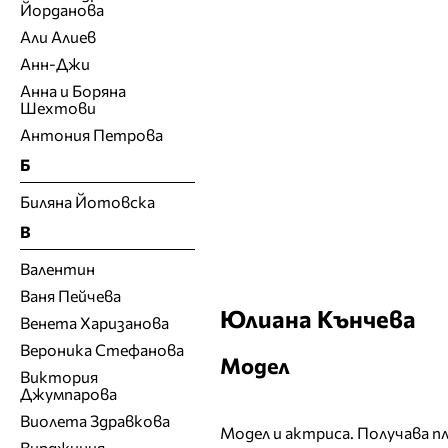
Йорданова
Али Алиев
Анн-Джи
Анна и Боряна
Шехтови
Антония Петрова
Б
Биляна Йотовска
В
Валентин
Ваня Пейчева
Юлиана Кънчева
Венета Харизанова
Вероника Стефанова
Модел
Виктория
Джумпарова
Виолета Здравкова
Модел и актриса. Получава пл
Вирджиния