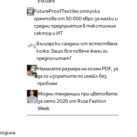
Escuara
FutureProofTextiles отпуска
грантове от 50 000 евро за малки и
средни предприятия в текстилния
сектор и ИТ
Български сандали от естествена
кожа: Защо все повече жени ги
предпочитат?
Намалете размера на голям PDF, за
да го изпратите по имейл без
проблем
Модни тенденции при цветовете
за лято 2026 от Ruse Fashion
Week
година.