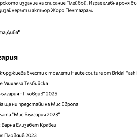
арското издание на списание Плейбой. Играе главна роля въ
на дизайнерът и актьор Жоро Пентаграм.
та Дива"
гария
кърджиева блести с тоалети Haute couture от Bridal Fash
 е Михаела Телбийска
ългария - Пловдив" 2025
а ще ни представи на Мис Европа
лата "Мис България 2023"
 Варна Елизабет Кравец
ия Пловдив 2023