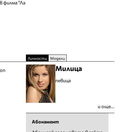
в филма "Ла
Личности
Модели
Милица
ion
певица
и още...
Абонамент