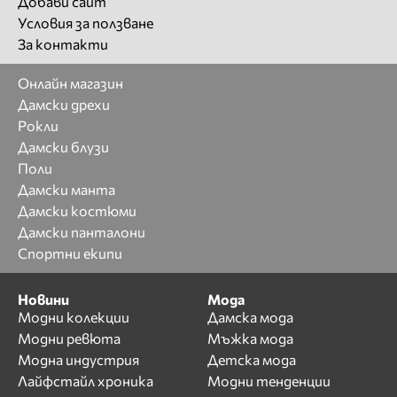
Добави сайт
Условия за ползване
За контакти
Онлайн магазин
Дамски дрехи
Рокли
Дамски блузи
Поли
Дамски манта
Дамски костюми
Дамски панталони
Спортни екипи
Новини
Мода
Модни колекции
Дамска мода
Модни ревюта
Мъжка мода
Модна индустрия
Детска мода
Лайфстайл хроника
Модни тенденции