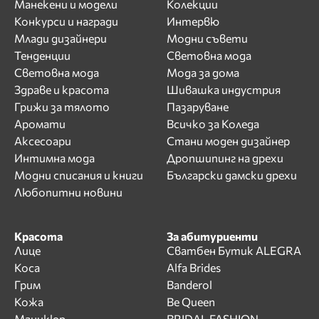
Манекени и модели
Колекции
Конкурси и награди
Интервю
Млади дизайнери
Модни съвети
Тенденции
Световна мода
Световна мода
Мода за дома
Здраве и красота
Шивашка индустрия
Грижи за тялото
Пазаруване
Аромати
Всичко за Коледа
Аксесоари
Стани моден дизайнер
Интимна мода
Дропшипинг на дрехи
Модни списания и книги
Български дамски дрехи
Любопитни новини
Красота
За абитуриенти
Лице
Сватбен Бутик ALEGRA
Коса
Alfa Brides
Грим
Banderol
Кожа
Be Queen
Маникюр
BRIDAL FASHION