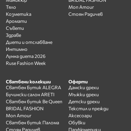
Тяло
Mon Amour
Козметика
Стоян Радичев
Аромати
Съвети
Здраве
Диети и отслабване
Интимно
Лунна диета 2026
Ruse Fashion Week
Сватбени колекции
Оферти
Сватбен Бутик ALEGRA
Дамски дрехи
Бучински салон ARETI
Мъжки дрехи
Сватбен бутик Be Queen
Детски дрехи
BRIDAL FASHION
Текстил и прежди
Mon Amour
Аксесоари
Сватбен бутик Палома
Обувки
Стоян Радичев
Парфюмерия и