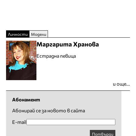
Личности
Модели
Маргарита Хранова
Естрадна певица
и още...
Абонамент
Абонирай се за новото в сайта
E-mail
Потвърди