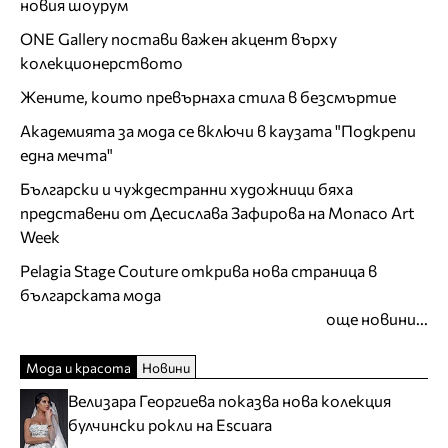
новия шоурум
ONE Gallery постави важен акцент върху
колекционерството
Жените, които превърнаха стила в безсмъртие
Академията за мода се включи в каузата "Подкрепи
една мечта"
Български и чуждестранни художници бяха
представени от Десислава Зафирова на Monaco Art
Week
Pelagia Stage Couture открива нова страница в
българската мода
още новини...
Мода и красота
Новини
Велизара Георгиева показва нова колекция
булчински рокли на Escuara