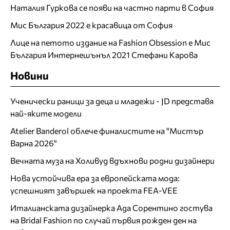
Наталия Гуркова се появи на частно парти в София
Мис България 2022 е красавица от София
Лице на петото издание на Fashion Obsession е Мис
България Интернешънъл 2021 Стефани Карова
Новини
Ученически раници за деца и младежи - JD представя
най-яките модели
Atelier Banderol облече финалистите на "Мистър
Варна 2026"
Вечната муза на Холивуд вдъхнови родни дизайнери
Нова устойчива ера за европейската мода:
успешният завършек на проекта FEA-VEE
Италианската дизайнерка Ада Сорентино гостува
на Bridal Fashion по случай първия рожден ден на