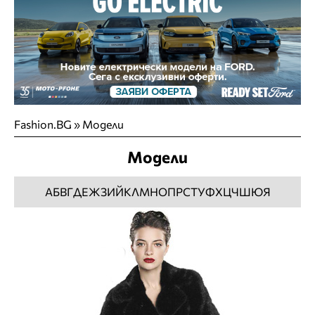
Fashion.BG
»
Модели
Модели
А
Б
В
Г
Д
Е
Ж
З
И
Й
К
Л
М
Н
О
П
Р
С
Т
У
Ф
Х
Ц
Ч
Ш
Ю
Я