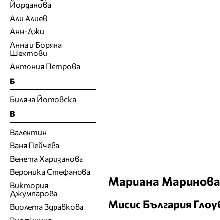
Йорданова
Али Алиев
Анн-Джи
Анна и Боряна
Шехтови
Антония Петрова
Б
Биляна Йотовска
В
Валентин
Ваня Пейчева
Венета Харизанова
Вероника Стефанова
Мариана Маринова
Виктория
Джумпарова
Мисис България Глоу
Виолета Здравкова
Вирджиния