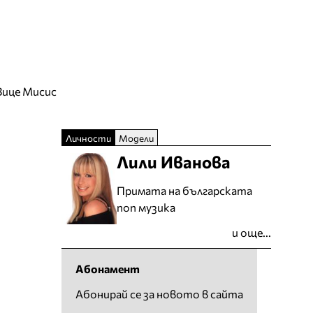
Вице Мисис
Личности
Модели
Лили Иванова
Примата на българската
поп музика
и още...
Абонамент
Абонирай се за новото в сайта