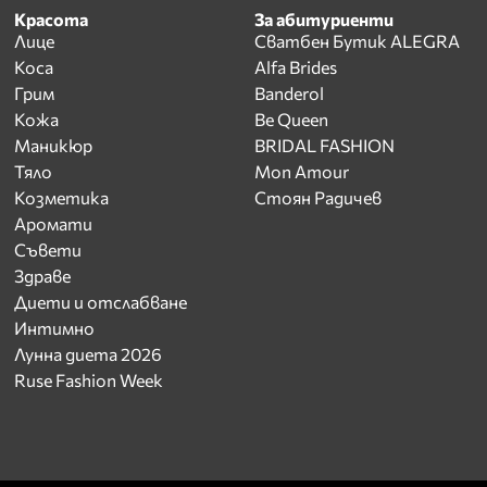
Красота
За абитуриенти
Лице
Сватбен Бутик ALEGRA
Коса
Alfa Brides
Грим
Banderol
Кожа
Be Queen
Маникюр
BRIDAL FASHION
Тяло
Mon Amour
Козметика
Стоян Радичев
Аромати
Съвети
Здраве
Диети и отслабване
Интимно
Лунна диета 2026
Ruse Fashion Week