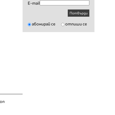
E-mail
Потвърди
абонирай се
отпиши се
ion