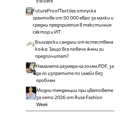
Escuara
FutureProofTextiles отпуска
грантове от 50 000 евро за малки и
средни предприятия в текстилния
сектор и ИТ
Български сандали от естествена
кожа: Защо все повече жени ги
предпочитат?
Намалете размера на голям PDF, за
да го изпратите по имейл без
проблем
Модни тенденции при цветовете
за лято 2026 от Ruse Fashion
Week