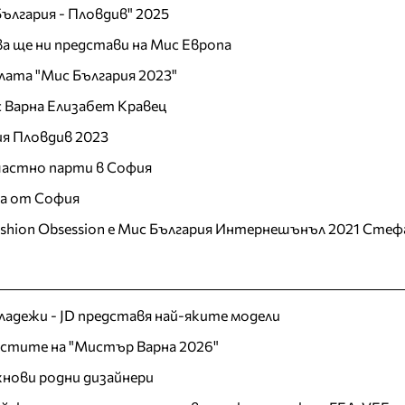
ългария - Пловдив" 2025
а ще ни представи на Мис Европа
лата "Мис България 2023"
 Варна Елизабет Кравец
ия Пловдив 2023
 частно парти в София
ца от София
ashion Obsession е Мис България Интернешънъл 2021 Стеф
младежи - JD представя най-яките модели
листите на "Мистър Варна 2026"
хнови родни дизайнери