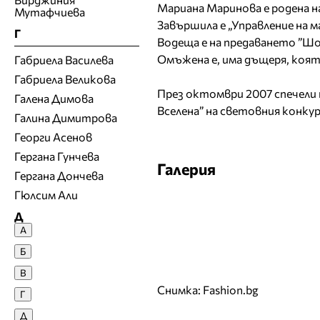
Мариана Маринова е родена на 
Мутафчиева
Завършила е „Управление на 
Г
Водеща е на предаването ”Шок
Омъжена е, има дъщеря, коят
Габриела Василева
Габриела Великова
През октомври 2007 спечели 
Галена Димова
Вселена” на световния конкурс
Галина Димитрова
Георги Асенов
Гергана Гунчева
Галерия
Гергана Дончева
Гюлсим Али
Д
А
Денислава Сашова
Б
Десислава Денчева
В
Десислава Николова
Снимка: Fashion.bg
Г
Десислава Панчева
Д
Джия Лазарова