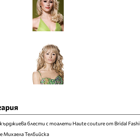
гария
кърджиева блести с тоалети Haute couture от Bridal Fash
 е Михаела Телбийска