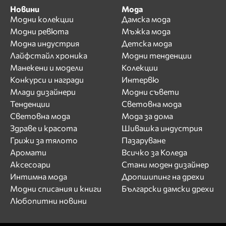
Лъчезар Иванов
Новини
Мода
М
Модни колекции
Дамска мода
Модни ревюта
Мъжка мода
Магдалина Вълчанова
Модна индустрия
Детска мода
Маги Желязкова
Лайфстайл хроника
Модни тенденции
Мариана Маринова
Манекени и модели
Колекции
Мариела
Конкурси и награди
Интервю
Мария Вълчева
Млади дизайнери
Модни съвети
Тенденции
Световна мода
Мария Митева
Световна мода
Мода за дома
Мариян Кюрпанов
Здраве и красота
Шивашка индустрия
Мартин Иванов
Грижи за тялото
Пазаруване
Мартина Славчева
Аромати
Всичко за Коледа
Мира Симеонова
Аксесоари
Стани моден дизайнер
Мирела Тракийска
Интимна мода
Дропшипинг на дрехи
Н
Модни списания и книги
Български дамски дрехи
Любопитни новини
Нанси Карабойчева
Наталия Гуркова