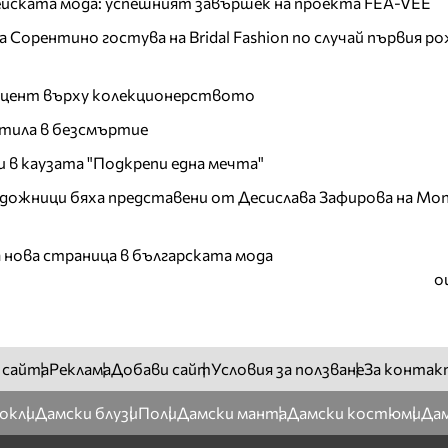
пейската мода: успешният завършек на проекта FEA-VEE
Сорентино гостува на Bridal Fashion по случай първия ро
акцент върху колекционерството
тила в безсмъртие
и в каузата "Подкрепи една мечта"
дожници бяха представени от Десислава Зафирова на Mon
а нова страница в българската мода
о
 сайта
Реклама
Добави сайт
Условия за ползване
За контак
окли
Дамски блузи
Поли
Дамски манта
Дамски костюми
Дам