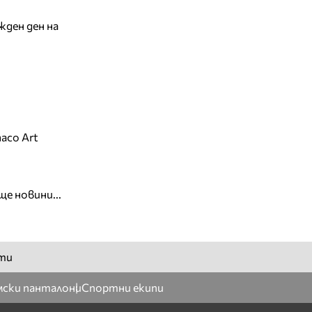
жден ден на
aco Art
ще новини...
ти
ски панталони
Спортни екипи