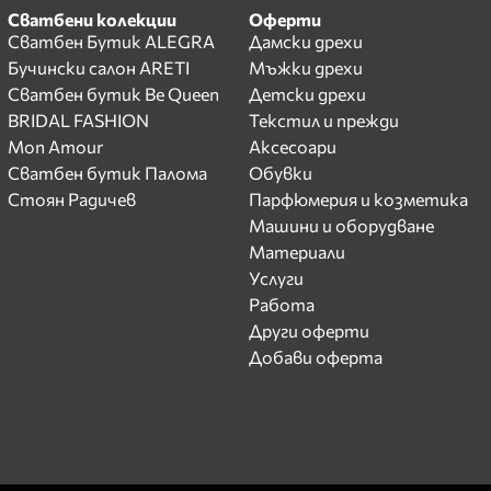
Сватбени колекции
Оферти
Сватбен Бутик ALEGRA
Дамски дрехи
Бучински салон ARETI
Мъжки дрехи
Сватбен бутик Be Queen
Детски дрехи
BRIDAL FASHION
Текстил и прежди
Mon Amour
Аксесоари
Сватбен бутик Палома
Обувки
Стоян Радичев
Парфюмерия и козметика
Машини и оборудване
Материали
Услуги
Работа
Други оферти
Добави оферта