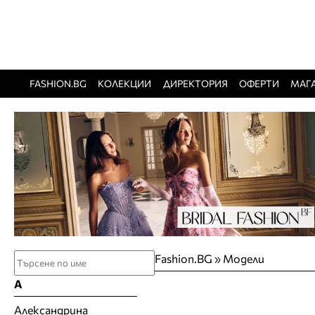
FASHION.BG
КОЛЕКЦИИ
ДИРЕКТОРИЯ
ОФЕРТИ
МАГ
Fashion.BG
»
Модели
А
Александрина