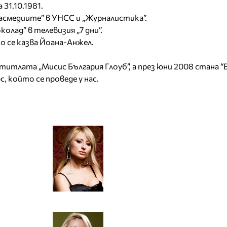
31.10.1981.
масмедиите” в УНСС и „Журналистика”.
олад” в телевизия „7 дни”.
о се казва Йоана-Анжел.
титлата „Мисис България Глоуб”, а през юни 2008 стана “
, който се проведе у нас.