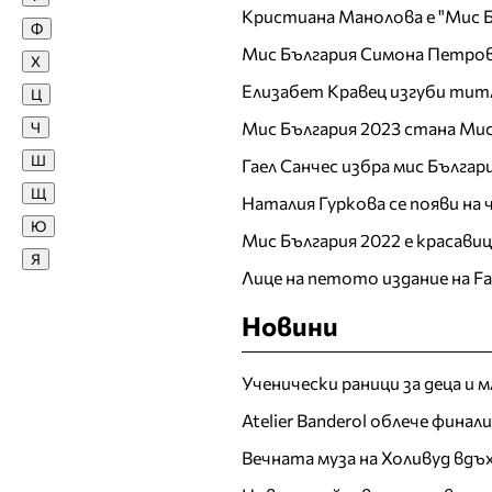
Кристиана Манолова е "Мис Б
Ф
Жана
Мис България Симона Петров
Х
Жасмина Жекова
Елизабет Кравец изгуби тит
Ц
Жасмина Тошкова
Мис България 2023 стана Мис
Ч
З
Ш
Гаел Санчес избра мис Българ
Зара
Щ
Наталия Гуркова се появи на
Златка Димитрова
Ю
И
Мис България 2022 е красави
Я
Ива Атанасова
Лице на петото издание на F
Ива Титова
Новини
Ива Янкулова
Ивайла Бакалова
Ученически раници за деца и 
Ивелина Димова
Atelier Banderol облече фина
Ивета Ванкова
Ирен Онтева
Вечната муза на Холивуд вдъ
Ирена Иванова