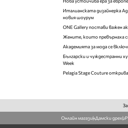
Нова устойчива ера за евро
Ирена Милянкова
Италианската дизайнерка Ада 
Ирена Петрова
новия шоурум
Й
ONE Gallery постави важен 
К
Жените, които превърнаха с
Калина Калчева
Академията за мода се включ
Камелия Янкова
Български и чуждестранни ху
Катрин Хаджицинова
Week
Кремена Оташлийска
Pelagia Stage Couture открив
Кристина
Верославова
Кристина Милева
Кристина Несторова
Л
За
Лазарина Делина
Онлайн магазин
Дамски дрехи
Р
ЛиЛана