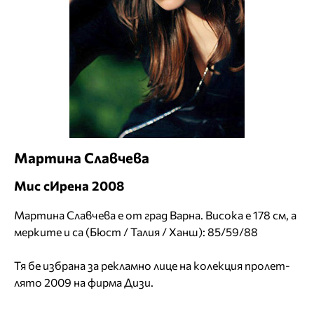
Мартина Славчева
Мис сИрена 2008
Мартина Славчева е от град Варна. Висока е 178 см, а
мерките и са (Бюст / Талия / Ханш): 85/59/88
Тя бе избрана за рекламно лице на колекция пролет-
лято 2009 на фирма Дизи.