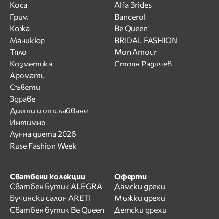
Коса
Alfa Brides
Грим
Banderol
Кожа
Be Queen
Маникюр
BRIDAL FASHION
Тяло
Mon Amour
Козметика
Стоян Радичев
Аромати
Съвети
Здраве
Диети и отслабване
Интимно
Лунна диета 2026
Ruse Fashion Week
Сватбени колекции
Оферти
Сватбен Бутик ALEGRA
Дамски дрехи
Бучински салон ARETI
Мъжки дрехи
Сватбен бутик Be Queen
Детски дрехи