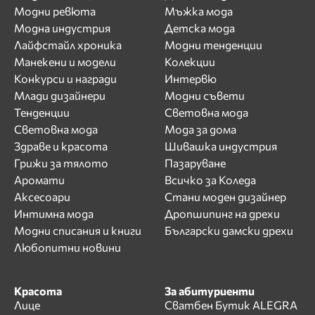
Модни ревюта
Мъжка мода
Модна индустрия
Детска мода
Лайфстайл хроника
Модни тенденции
Манекени и модели
Колекции
Конкурси и награди
Интервю
Млади дизайнери
Модни съвети
Тенденции
Световна мода
Световна мода
Мода за дома
Здраве и красота
Шивашка индустрия
Грижи за тялото
Пазаруване
Аромати
Всичко за Коледа
Аксесоари
Стани моден дизайнер
Интимна мода
Дропшипинг на дрехи
Модни списания и книги
Български дамски дрехи
Любопитни новини
Красота
За абитуриенти
Лице
Сватбен Бутик ALEGRA