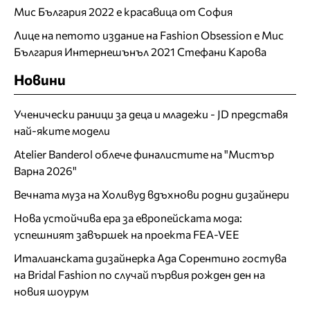
Мис България 2022 е красавица от София
Лице на петото издание на Fashion Obsession е Мис
България Интернешънъл 2021 Стефани Карова
Новини
Ученически раници за деца и младежи - JD представя
най-яките модели
Atelier Banderol облече финалистите на "Мистър
Варна 2026"
Вечната муза на Холивуд вдъхнови родни дизайнери
Нова устойчива ера за европейската мода:
успешният завършек на проекта FEA-VEE
Италианската дизайнерка Ада Сорентино гостува
на Bridal Fashion по случай първия рожден ден на
новия шоурум