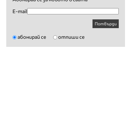
E-mail
Потвърди
абонирай се
отпиши се