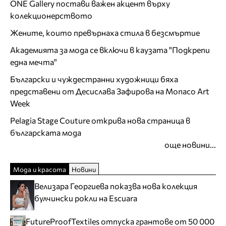
ONE Gallery постави важен акцент върху
колекционерството
Жените, които превърнаха стила в безсмъртие
Академията за мода се включи в каузата "Подкрепи
една мечта"
Български и чуждестранни художници бяха
представени от Десислава Зафирова на Monaco Art
Week
Pelagia Stage Couture открива нова страница в
българската мода
още новини...
Мода и красота
Новини
Велизара Георгиева показва нова колекция
булчински рокли на Escuara
FutureProofTextiles отпуска грантове от 50 000