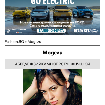
Fashion.BG
»
Модели
Модели
А
Б
В
Г
Д
Е
Ж
З
И
Й
К
Л
М
Н
О
П
Р
С
Т
У
Ф
Х
Ц
Ч
Ш
Ю
Я