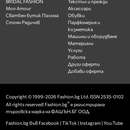
BRIDAL FASHION
Текстил и прежди
Mon Amour
Аксесоари
Сватбен бутик Палома
Обувки
Стоян Радичев
Парфюмерия и
козметика
Машини и оборудване
Материали
Услуги
Работа
Други оферти
Добави оферта
Copyright © 1999-2026 Fashion.bg Ltd. ISSN 2535-0102
®
All rights reserved! Fashion.bg
е регистрирана
търговска марка на ФАШЪН.БГ ООД.
Fashion.bg във
Facebook
|
TikTok
|
Instagram
|
You Tube