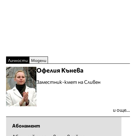
Личности
Модели
Офелия Кънева
Заместник-кмет на Сливен
и още...
Абонамент