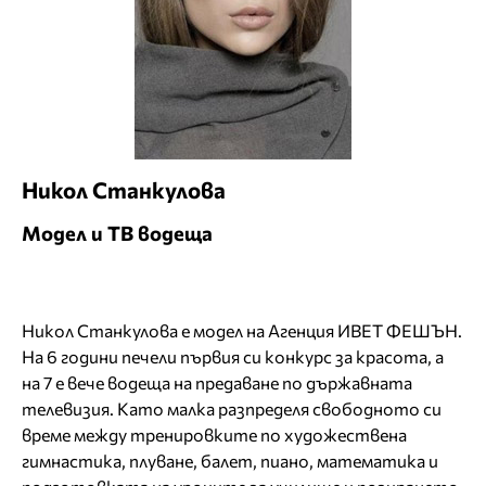
Никол Станкулова
Модел и ТВ водеща
Никол Станкулова e модел на Агенция ИВЕТ ФЕШЪН.
На 6 години печели първия си конкурс за красота, а
на 7 е вече водеща на предаване по държавната
телевизия. Като малка разпределя свободното си
време между тренировките по художествена
гимнастика, плуване, балет, пиано, математика и