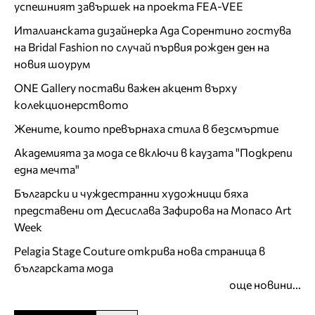
успешният завършек на проекта FEA-VEE
Италианската дизайнерка Ада Сорентино гостува
на Bridal Fashion по случай първия рожден ден на
новия шоурум
ONE Gallery постави важен акцент върху
колекционерството
Жените, които превърнаха стила в безсмъртие
Академията за мода се включи в каузата "Подкрепи
една мечта"
Български и чуждестранни художници бяха
представени от Десислава Зафирова на Monaco Art
Week
Pelagia Stage Couture открива нова страница в
българската мода
още новини...