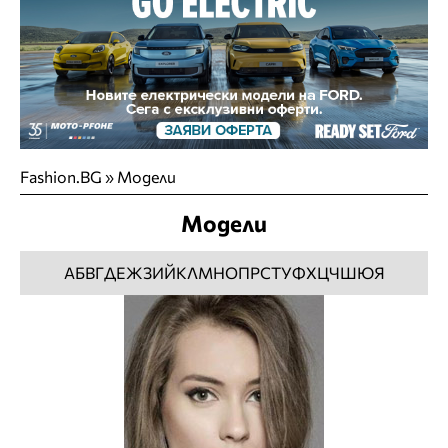
Fashion.BG
»
Модели
Модели
А
Б
В
Г
Д
Е
Ж
З
И
Й
К
Л
М
Н
О
П
Р
С
Т
У
Ф
Х
Ц
Ч
Ш
Ю
Я