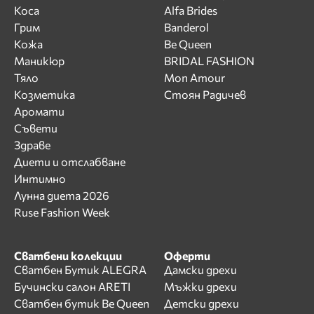
Коса
Alfa Brides
Грим
Banderol
Кожа
Be Queen
Маникюр
BRIDAL FASHION
Тяло
Mon Amour
Козметика
Стоян Радичев
Аромати
Съвети
Здраве
Диети и отслабване
Интимно
Лунна диета 2026
Ruse Fashion Week
Сватбени колекции
Оферти
Сватбен Бутик ALEGRA
Дамски дрехи
Бучински салон ARETI
Мъжки дрехи
Сватбен бутик Be Queen
Детски дрехи