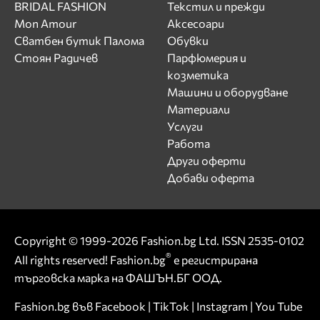
BRIDAL FASHION
Текстил и прежди
Mon Amour
Аксесоари
Сватбен бутик Палома
Обувки
Стоян Радичев
Парфюмерия и
козметика
Машини и оборудване
Материали
Услуги
Работа
Други оферти
Добави оферта
Copyright © 1999-2026 Fashion.bg Ltd. ISSN 2535-0102
®
All rights reserved! Fashion.bg
е регистрирана
търговска марка на ФАШЪН.БГ ООД.
Fashion.bg във
Facebook
|
TikTok
|
Instagram
|
You Tube