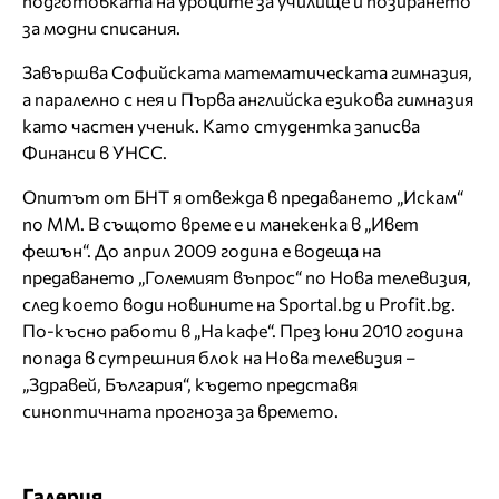
подготовката на уроците за училище и позирането
за модни списания.
Завършва Софийската математическата гимназия,
а паралелно с нея и Първа английска езикова гимназия
като частен ученик. Като студентка записва
Финанси в УНСС.
Опитът от БНТ я отвежда в предаването „Искам“
по ММ. В същото време е и манекенка в „Ивет
фешън“. До април 2009 година е водеща на
предаването „Големият въпрос“ по Нова телевизия,
след което води новините на Sportal.bg и Profit.bg.
По-късно работи в „На кафе“. През юни 2010 година
попада в сутрешния блок на Нова телевизия –
„Здравей, България“, където представя
синоптичната прогноза за времето.
Галерия