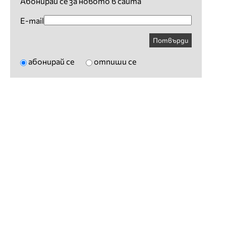
Абонирай се за новото в сайта
E-mail
Потвърди
абонирай се
отпиши се