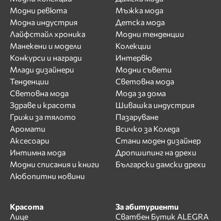
Модни ревюта
Мъжка мода
Модна индустрия
Детска мода
Лайфстайл хроника
Модни тенденции
Манекени и модели
Колекции
Конкурси и награди
Интервю
Млади дизайнери
Модни съвети
Тенденции
Световна мода
Световна мода
Мода за дома
Здраве и красота
Шивашка индустрия
Грижи за тялото
Пазаруване
Аромати
Всичко за Коледа
Аксесоари
Стани моден дизайнер
Интимна мода
Дропшипинг на дрехи
Модни списания и книги
Български дамски дрехи
Любопитни новини
Красота
За абитуриенти
Лице
Сватбен Бутик ALEGRA