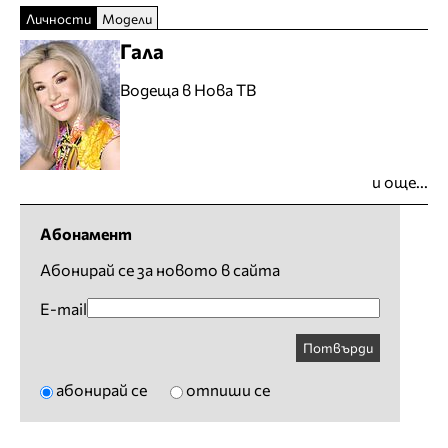
Личности
Модели
Гала
Водеща в Нова ТВ
и още...
Абонамент
Абонирай се за новото в сайта
E-mail
Потвърди
абонирай се
отпиши се