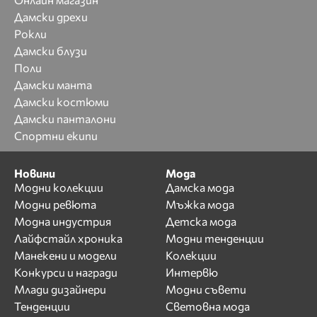
Дамски дрехи
Рокли
Дамски блузи
Поли
Дамски манта
Дамски костюми
Дамски панталони
Спортни екипи
Новини
Мода
Модни колекции
Дамска мода
Модни ревюта
Мъжка мода
Модна индустрия
Детска мода
Лайфстайл хроника
Модни тенденции
Манекени и модели
Колекции
Конкурси и награди
Интервю
Млади дизайнери
Модни съвети
Тенденции
Световна мода