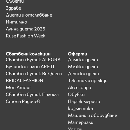
Съвети
Здраве
Диети и отслабване
Интимно
Лунна диета 2026
Ruse Fashion Week
Сватбени колекции
Оферти
Сватбен Бутик ALEGRA
Дамски дрехи
Бучински салон ARETI
Мъжки дрехи
Сватбен бутик Be Queen
Детски дрехи
BRIDAL FASHION
Текстил и прежди
Mon Amour
Аксесоари
Сватбен бутик Палома
Обувки
Стоян Радичев
Парфюмерия и
козметика
Машини и оборудване
Материали
Услуги