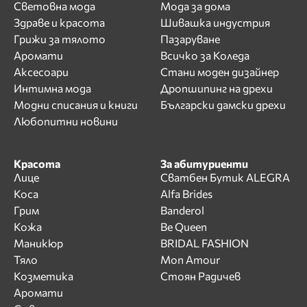
Световна мода
Мода за дома
Здраве и красота
Шивашка индустрия
Грижи за тялото
Пазаруване
Аромати
Всичко за Коледа
Аксесоари
Стани моден дизайнер
Интимна мода
Дропшипинг на дрехи
Модни списания и книги
Български дамски дрехи
Любопитни новини
Красота
За абитуриенти
Лице
Сватбен Бутик ALEGRA
Коса
Alfa Brides
Грим
Banderol
Кожа
Be Queen
Маникюр
BRIDAL FASHION
Тяло
Mon Amour
Козметика
Стоян Радичев
Аромати