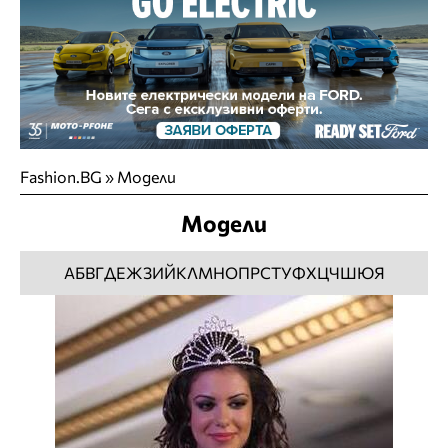
Fashion.BG
»
Модели
Модели
А
Б
В
Г
Д
Е
Ж
З
И
Й
К
Л
М
Н
О
П
Р
С
Т
У
Ф
Х
Ц
Ч
Ш
Ю
Я