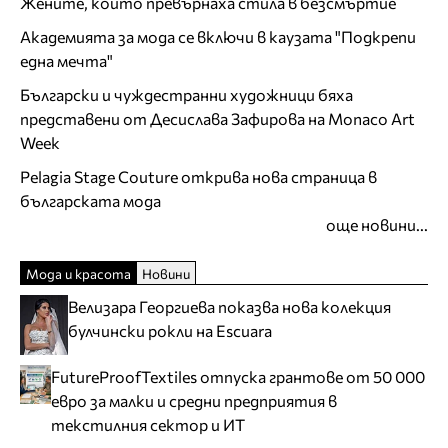
Жените, които превърнаха стила в безсмъртие
Академията за мода се включи в каузата "Подкрепи
една мечта"
Български и чуждестранни художници бяха
представени от Десислава Зафирова на Monaco Art
Week
Pelagia Stage Couture открива нова страница в
българската мода
още новини...
Мода и красота
Новини
Велизара Георгиева показва нова колекция
булчински рокли на Escuara
FutureProofTextiles отпуска грантове от 50 000
евро за малки и средни предприятия в
текстилния сектор и ИТ