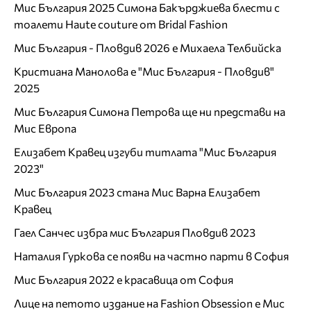
Мис България 2025 Симона Бакърджиева блести с
тоалети Haute couture от Bridal Fashion
Мис България - Пловдив 2026 е Михаела Телбийска
Кристиана Манолова е "Мис България - Пловдив"
2025
Мис България Симона Петрова ще ни представи на
Мис Европа
Елизабет Кравец изгуби титлата "Мис България
2023"
Мис България 2023 стана Мис Варна Елизабет
Кравец
Гаел Санчес избра мис България Пловдив 2023
Наталия Гуркова се появи на частно парти в София
Мис България 2022 е красавица от София
Лице на петото издание на Fashion Obsession е Мис