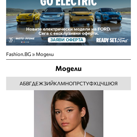
Fashion.BG
»
Модели
Модели
А
Б
В
Г
Д
Е
Ж
З
И
Й
К
Л
М
Н
О
П
Р
С
Т
У
Ф
Х
Ц
Ч
Ш
Ю
Я