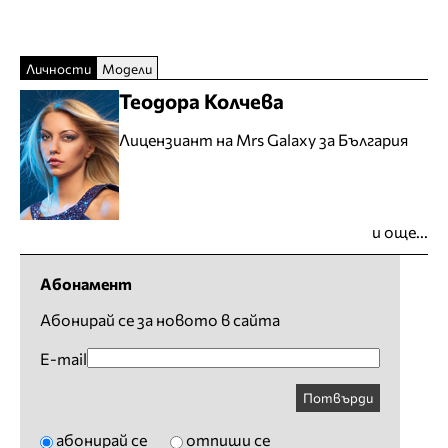
Личности
Модели
Теодора Колчева
Лицензиант на Mrs Galaxy за България
и още...
Абонамент
Абонирай се за новото в сайта
E-mail
Потвърди
абонирай се
отпиши се