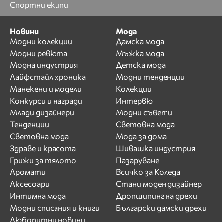
Спортни екипи
Новини
Мода
Модни колекции
Дамска мода
Модни ревюта
Мъжка мода
Модна индустрия
Детска мода
Лайфстайл хроника
Модни тенденции
Манекени и модели
Колекции
Конкурси и награди
Интервю
Млади дизайнери
Модни съвети
Тенденции
Световна мода
Световна мода
Мода за дома
Здраве и красота
Шивашка индустрия
Грижи за тялото
Пазаруване
Аромати
Всичко за Коледа
Аксесоари
Стани моден дизайнер
Интимна мода
Дропшипинг на дрехи
Модни списания и книги
Български дамски дрехи
Любопитни новини