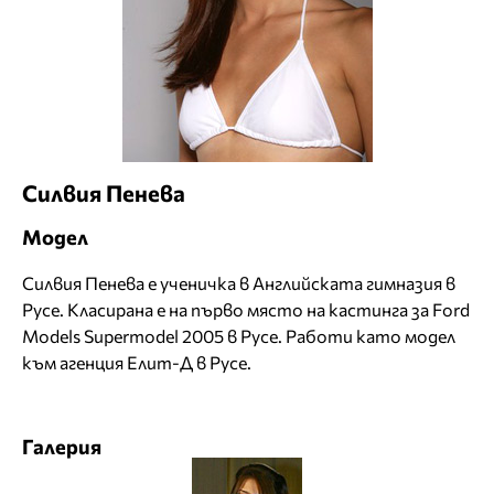
Силвия Пенева
Модел
Силвия Пенева е ученичка в Английската гимназия в
Русе. Класирана е на първо място на кастинга за Ford
Models Supermodel 2005 в Русе. Работи като модел
към агенция Елит-Д в Русе.
Галерия