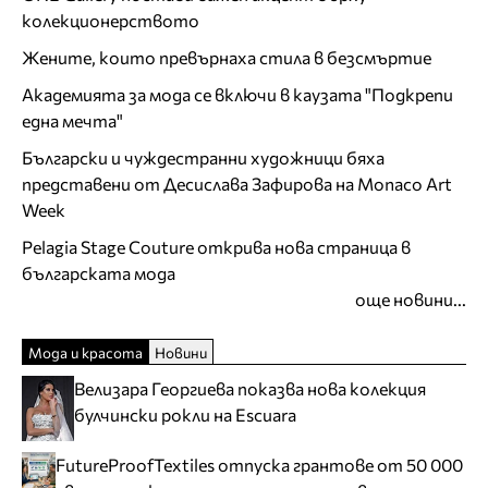
колекционерството
Жените, които превърнаха стила в безсмъртие
Академията за мода се включи в каузата "Подкрепи
една мечта"
Български и чуждестранни художници бяха
представени от Десислава Зафирова на Monaco Art
Week
Pelagia Stage Couture открива нова страница в
българската мода
още новини...
Мода и красота
Новини
Велизара Георгиева показва нова колекция
булчински рокли на Escuara
FutureProofTextiles отпуска грантове от 50 000