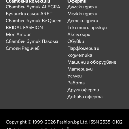
Сватбени колекции
Оферти
Сватбен Бутик ALEGRA
Дамски дрехи
Бучински салон ARETI
Мъжки дрехи
Сватбен бутик Be Queen
Детски дрехи
BRIDAL FASHION
Текстил и прежди
Mon Amour
Аксесоари
Сватбен бутик Палома
Обувки
Стоян Радичев
Парфюмерия и
козметика
Машини и оборудване
Материали
Услуги
Работа
Други оферти
Добави оферта
Copyright © 1999-2026 Fashion.bg Ltd. ISSN 2535-0102
®