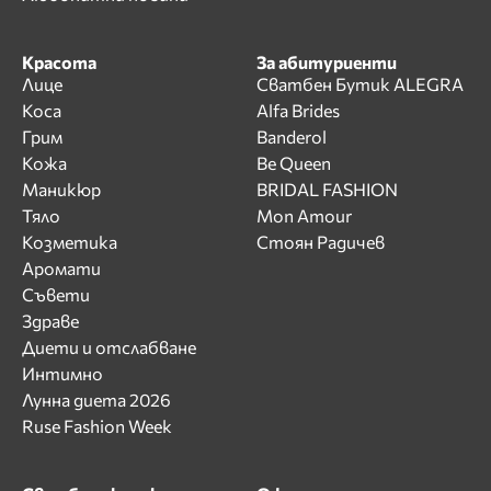
Красота
За абитуриенти
Лице
Сватбен Бутик ALEGRA
Коса
Alfa Brides
Грим
Banderol
Кожа
Be Queen
Маникюр
BRIDAL FASHION
Тяло
Mon Amour
Козметика
Стоян Радичев
Аромати
Съвети
Здраве
Диети и отслабване
Интимно
Лунна диета 2026
Ruse Fashion Week