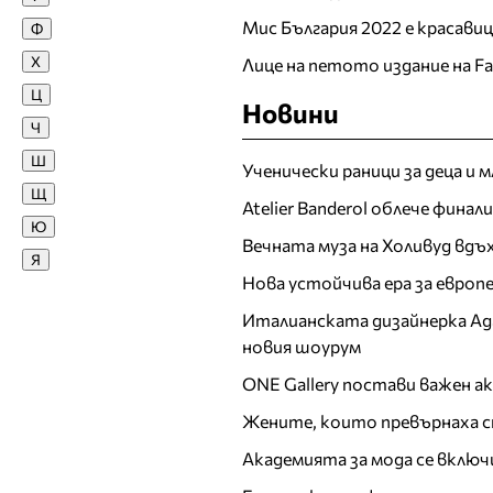
Мис България 2022 е красави
Ф
Жана
Х
Лице на петото издание на F
Жасмина Жекова
Ц
Жасмина Тошкова
Новини
Ч
З
Ш
Ученически раници за деца и 
Зара
Щ
Златка Димитрова
Atelier Banderol облече фина
Ю
И
Вечната муза на Холивуд вдъ
Я
Ива Атанасова
Нова устойчива ера за евро
Ива Титова
Италианската дизайнерка Ада 
Ива Янкулова
новия шоурум
Ивайла Бакалова
ONE Gallery постави важен 
Ивелина Димова
Жените, които превърнаха с
Ивета Ванкова
Ирен Онтева
Академията за мода се включ
Ирена Иванова