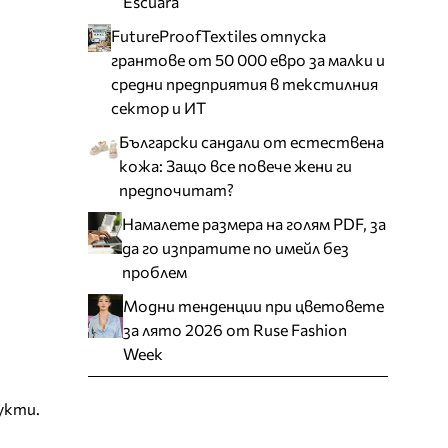
Escuara
FutureProofTextiles отпуска
грантове от 50 000 евро за малки и
средни предприятия в текстилния
сектор и ИТ
Български сандали от естествена
кожа: Защо все повече жени ги
предпочитат?
Намалете размера на голям PDF, за
да го изпратите по имейл без
проблем
Модни тенденции при цветовете
за лято 2026 от Ruse Fashion
Week
укти.