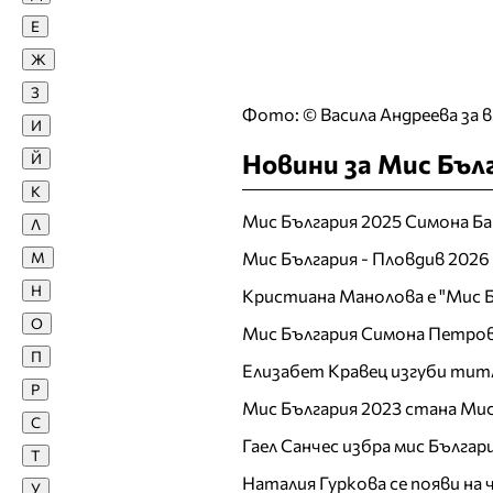
Е
Диан Христов
Диана Иванчева
Ж
Диана Якубовска
З
Фото: © Васила Андреева за в.
Диди Стоянова
И
Диляна Попова
Новини за Мис Бъл
Й
Доротея Янева
К
Е
Мис България 2025 Симона Ба
Л
Екатерина Дунева
Мис България - Пловдив 2026
М
Елена Ангелова
Н
Кристиана Манолова е "Мис Б
Елена Караколева
О
Мис България Симона Петров
Елена Кучкова
П
Елизабет Кравец изгуби тит
Елена Тихомирова
Р
Елеонора Манчева
Мис България 2023 стана Мис
С
Елина Георгиева
Гаел Санчес избра мис Българ
Т
Елица Любенова
Наталия Гуркова се появи на
У
Ж