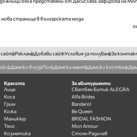
дожници бяха представени от Десислава Зафирова на Mon
а нова страница в българската мода
о
 сайта
Реклама
Добави сайт
Условия за ползване
За контак
окли
Дамски блузи
Поли
Дамски манта
Дамски костюми
Дам
Красота
За абитуриенти
Лице
Сватбен Бутик ALEGRA
Коса
Alfa Brides
Грим
Banderol
Кожа
Be Queen
Маникюр
BRIDAL FASHION
Тяло
Mon Amour
Козметика
Стоян Радичев