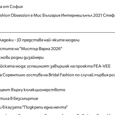
ца от София
ashion Obsession е Мис България Интернешънъл 2021 Стеф
младежи - JD представя най-яките модели
листите на "Мистър Варна 2026"
хнови родни дизайнери
пейската мода: успешният завършек на проекта FEA-VEE
Сорентино гостува на Bridal Fashion по случай първия ро
акцент върху колекционерството
тила в безсмъртие
и в каузата "Подкрепи една мечта"