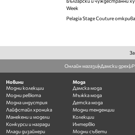
Български и чуждестранни ху
Ирена Милянкова
Week
Ирена Петрова
Pelagia Stage Couture открив
Й
К
Калина Калчева
За
Камелия Янкова
Катрин Хаджицинова
Онлайн магазин
Дамски дрехи
Р
Кремена Оташлийска
Кристина
Новини
Мода
Верославова
Модни колекции
Дамска мода
Кристина Милева
Модни ревюта
Мъжка мода
Кристина Несторова
Модна индустрия
Детска мода
Л
Лайфстайл хроника
Модни тенденции
Манекени и модели
Колекции
Лазарина Делина
Конкурси и награди
Интервю
ЛиЛана
Млади дизайнери
Модни съвети