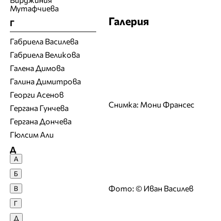
Мутафчиева
Галерия
Г
Габриела Василева
Габриела Великова
Галена Димова
Галина Димитрова
Георги Асенов
Снимка: Мони Франсес
Гергана Гунчева
Гергана Дончева
Гюлсим Али
Д
А
Денислава Сашова
Б
Десислава Денчева
Фото: © Иван Василев
В
Десислава Николова
Г
Десислава Панчева
Д
Джия Лазарова