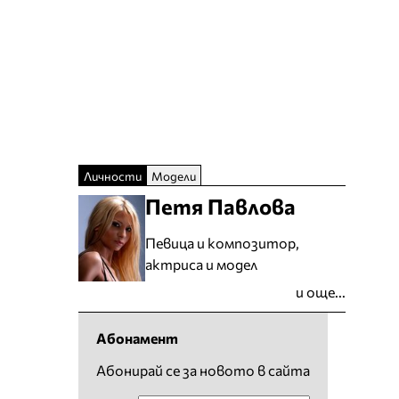
Личности
Модели
Петя Павлова
Певица и композитор,
актриса и модел
и още...
Абонамент
Абонирай се за новото в сайта