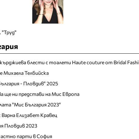
 "Труд"
гария
кърджиева блести с тоалети Haute couture от Bridal Fash
 е Михаела Телбийска
ългария - Пловдив" 2025
а ще ни представи на Мис Европа
лата "Мис България 2023"
 Варна Елизабет Кравец
ия Пловдив 2023
 частно парти в София