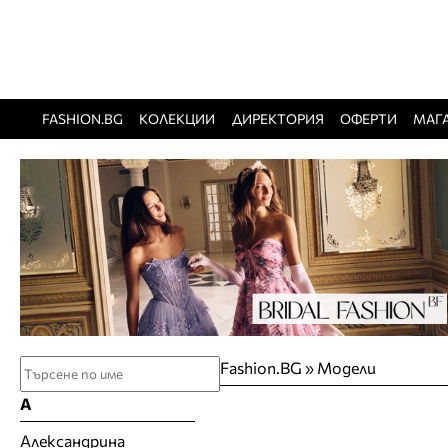
FASHION.BG
КОЛЕКЦИИ
ДИРЕКТОРИЯ
ОФЕРТИ
МАГ
Fashion.BG
»
Модели
А
Александрина