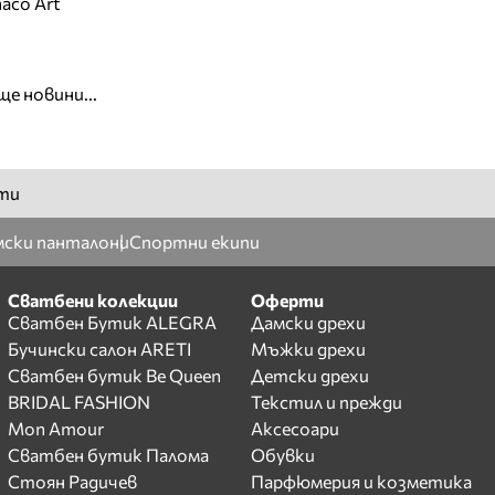
aco Art
ще новини...
ти
ски панталони
Спортни екипи
Сватбени колекции
Оферти
Сватбен Бутик ALEGRA
Дамски дрехи
Бучински салон ARETI
Мъжки дрехи
Сватбен бутик Be Queen
Детски дрехи
BRIDAL FASHION
Текстил и прежди
Mon Amour
Аксесоари
Сватбен бутик Палома
Обувки
Стоян Радичев
Парфюмерия и козметика