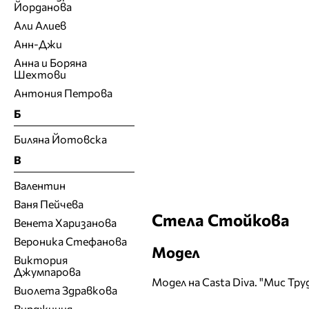
Йорданова
Али Алиев
Анн-Джи
Анна и Боряна
Шехтови
Антония Петрова
Б
Биляна Йотовска
В
Валентин
Ваня Пейчева
Стела Стойкова
Венета Харизанова
Вероника Стефанова
Модел
Виктория
Джумпарова
Модел на Casta Diva. "Мис Тр
Виолета Здравкова
Вирджиния