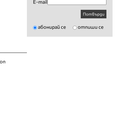
E-mail
Потвърди
абонирай се
отпиши се
ion