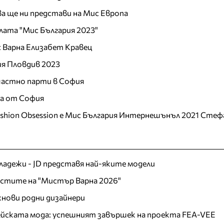
а ще ни представи на Мис Европа
лата "Мис България 2023"
 Варна Елизабет Кравец
ия Пловдив 2023
 частно парти в София
ца от София
ashion Obsession е Мис България Интернешънъл 2021 Стеф
младежи - JD представя най-яките модели
листите на "Мистър Варна 2026"
хнови родни дизайнери
пейската мода: успешният завършек на проекта FEA-VEE