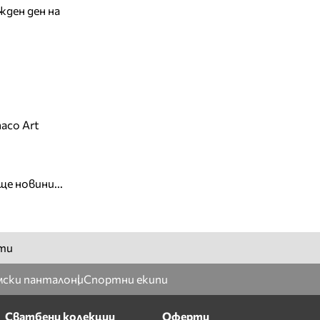
жден ден на
aco Art
ще новини...
ти
ски панталони
Спортни екипи
Сватбени колекции
Оферти