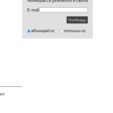
Абонирай се за новото в сайта
E-mail
Потвърди
абонирай се
отпиши се
ion