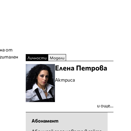
дна от
игитален
Личности
Модели
Елена Петрова
Актриса
и още...
Абонамент