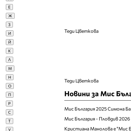
Е
Диан Христов
Диана Иванчева
Ж
Диана Якубовска
З
Теди Цветкова
Диди Стоянова
И
Диляна Попова
Й
Доротея Янева
К
Е
Л
Екатерина Дунева
М
Елена Ангелова
Н
Теди Цветкова
Елена Караколева
О
Елена Кучкова
Новини за Мис Бъл
П
Елена Тихомирова
Р
Елеонора Манчева
Мис България 2025 Симона Ба
С
Елина Георгиева
Мис България - Пловдив 2026
Т
Елица Любенова
Кристиана Манолова е "Мис Б
У
Ж