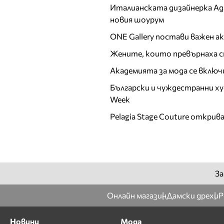
Италианската дизайнерка Ада 
Ирена Милянкова
новия шоурум
Ирена Петрова
ONE Gallery постави важен 
Й
Жените, които превърнаха с
К
Академията за мода се включ
Калина Калчева
Български и чуждестранни ху
Камелия Янкова
Week
Катрин Хаджицинова
Pelagia Stage Couture открив
Кремена Оташлийска
Кристина
Верославова
Кристина Милева
Кристина Несторова
За
Л
Онлайн магазин
Дамски дрехи
Р
Лазарина Делина
ЛиЛана
Новини
Мода