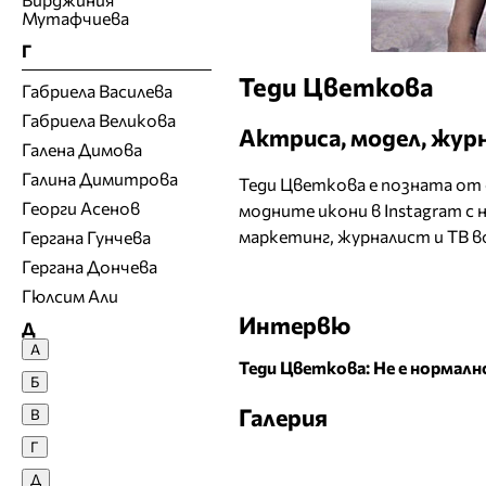
Мутафчиева
Г
Теди Цветкова
Габриела Василева
Габриела Великова
Актриса, модел, жур
Галена Димова
Галина Димитрова
Теди Цветкова е позната от се
Георги Асенов
модните икони в Instagram с 
маркетинг, журналист и ТВ в
Гергана Гунчева
Гергана Дончева
Гюлсим Али
Интервю
Д
А
Теди Цветкова: Не е нормалн
Денислава Сашова
Б
Десислава Денчева
Галерия
В
Десислава Николова
Г
Десислава Панчева
Д
Джия Лазарова