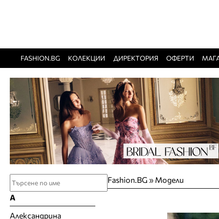
FASHION.BG
КОЛЕКЦИИ
ДИРЕКТОРИЯ
ОФЕРТИ
МАГ
Fashion.BG
»
Модели
А
Александрина