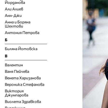
Йорданова
Али Алиев
Анн-Джи
Анна и Боряна
Шехтови
Антония Петрова
Б
Биляна Йотовска
В
Валентин
Ваня Пейчева
Венета Харизанова
Вероника Стефанова
Виктория
Джумпарова
Виолета Здравкова
Вирджиния