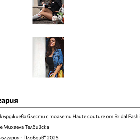
гария
кърджиева блести с тоалети Haute couture от Bridal Fash
 е Михаела Телбийска
ългария - Пловдив" 2025