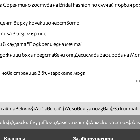
Сорентино гостува на Bridal Fashion по случай първия ро
акцент върху колекционерството
тила в безсмъртие
и в каузата "Подкрепи една мечта"
дожници бяха представени от Десислава Зафирова на Mon
а нова страница в българската мода
о
 сайта
Реклама
Добави сайт
Условия за ползване
За контак
окли
Дамски блузи
Поли
Дамски манта
Дамски костюми
Дам
Красота
За абитуриенти