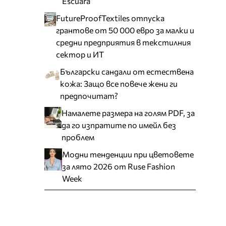
Escuara
FutureProofTextiles отпуска
грантове от 50 000 евро за малки и
средни предприятия в текстилния
сектор и ИТ
Български сандали от естествена
кожа: Защо все повече жени ги
предпочитат?
Намалете размера на голям PDF, за
да го изпратите по имейл без
проблем
Модни тенденции при цветовете
за лято 2026 от Ruse Fashion
Week