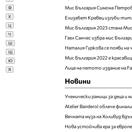
Мис България Симона Петров
Ф
Жана
Х
Елизабет Кравец изгуби тит
Жасмина Жекова
Ц
Жасмина Тошкова
Мис България 2023 стана Мис
Ч
З
Гаел Санчес избра мис Българ
Ш
Зара
Наталия Гуркова се появи на
Щ
Златка Димитрова
Мис България 2022 е красави
Ю
И
Лице на петото издание на F
Я
Ива Атанасова
Новини
Ива Титова
Ива Янкулова
Ученически раници за деца и 
Ивайла Бакалова
Ивелина Димова
Atelier Banderol облече фина
Ивета Ванкова
Вечната муза на Холивуд вдъ
Ирен Онтева
Нова устойчива ера за евро
Ирена Иванова