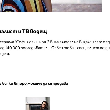
налист и ТВ водещ
риала "Coфия дeн и нoщ". Била е модел на Визаж и сега е е
над 140 000 последователи. Освен това е специалист по д
одещ.
о всяко второ момиче да се продава