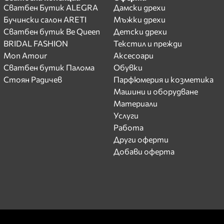
Сватбен Бутик ALEGRA
Дамски дрехи
Бучински салон ARETI
Мъжки дрехи
Сватбен бутик Be Queen
Детски дрехи
BRIDAL FASHION
Текстил и прежди
Mon Amour
Аксесоари
Сватбен бутик Палома
Обувки
Стоян Радичев
Парфюмерия и козметика
Машини и оборудване
Материали
Услуги
Работа
Други оферти
Добави оферта