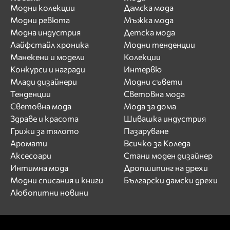
Лъчезар Иванов
Модни колекции
Дамска мода
М
Модни ревюта
Мъжка мода
Модна индустрия
Детска мода
Магдалина Вълчанова
Лайфстайл хроника
Модни тенденции
Маги Желязкова
Манекени и модели
Колекции
Мариана Маринова
Конкурси и награди
Интервю
Мариела
Млади дизайнери
Модни съвети
Мария Вълчева
Тенденции
Световна мода
Световна мода
Мода за дома
Мария Митева
Здраве и красота
Шивашка индустрия
Мариян Кюрпанов
Грижи за тялото
Пазаруване
Мартин Иванов
Аромати
Всичко за Коледа
Мартина Славчева
Аксесоари
Стани моден дизайнер
Мира Симеонова
Интимна мода
Дропшипинг на дрехи
Мирела Тракийска
Модни списания и книги
Български дамски дрехи
Н
Любопитни новини
Нанси Карабойчева
Наталия Гуркова