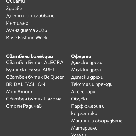
Съвети
Здраве
Диети и отслабване
Интимно
Лунна диета 2026
Ruse Fashion Week
Сватбени колекции
Оферти
Сватбен Бутик ALEGRA
Дамски дрехи
Бучински салон ARETI
Мъжки дрехи
Сватбен бутик Be Queen
Детски дрехи
BRIDAL FASHION
Текстил и прежди
Mon Amour
Аксесоари
Сватбен бутик Палома
Обувки
Стоян Радичев
Парфюмерия и
козметика
Машини и оборудване
Материали
Услуги