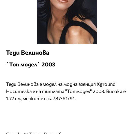
Теди Велинова
`Топ модел` 2003
Теди Велинова е модел на модна агенция Xground.
Носителка е на титлата "Топ модел" 2003. Висока е
1.77 см, мерките и са /87/61/91.