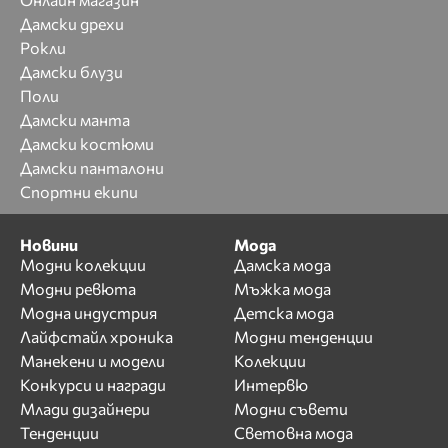
Дамски дрехи
Рокли
Дамски блузи
Поли
Дамски манта
Дамски костюми
Дамски панталони
Спортни екипи
Новини
Мода
Модни колекции
Дамска мода
Модни ревюта
Мъжка мода
Модна индустрия
Детска мода
Лайфстайл хроника
Модни тенденции
Манекени и модели
Колекции
Конкурси и награди
Интервю
Млади дизайнери
Модни съвети
Тенденции
Световна мода