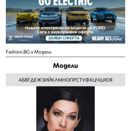
Fashion.BG
»
Модели
Модели
А
Б
В
Г
Д
Е
Ж
З
И
Й
К
Л
М
Н
О
П
Р
С
Т
У
Ф
Х
Ц
Ч
Ш
Ю
Я