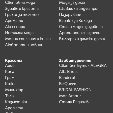
Световна мода
Мода за дома
Здраве и красота
Шивашка индустрия
Грижи за тялото
Пазаруване
Аромати
Всичко за Коледа
Аксесоари
Стани моден дизайнер
Интимна мода
Дропшипинг на дрехи
Модни списания и книги
Български дамски дрехи
Любопитни новини
Красота
За абитуриенти
Лице
Сватбен Бутик ALEGRA
Коса
Alfa Brides
Грим
Banderol
Кожа
Be Queen
Маникюр
BRIDAL FASHION
Тяло
Mon Amour
Козметика
Стоян Радичев
Аромати