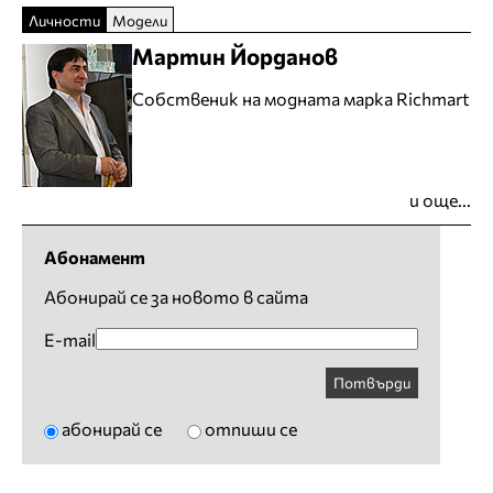
Личности
Модели
Мартин Йорданов
Собственик на модната марка Richmart
и още...
Абонамент
Абонирай се за новото в сайта
E-mail
Потвърди
абонирай се
отпиши се