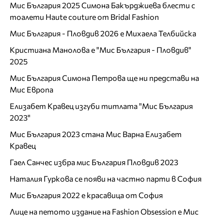
Мис България 2025 Симона Бакърджиева блести с
тоалети Haute couture от Bridal Fashion
Мис България - Пловдив 2026 е Михаела Телбийска
Кристиана Манолова е "Мис България - Пловдив"
2025
Мис България Симона Петрова ще ни представи на
Мис Европа
Елизабет Кравец изгуби титлата "Мис България
2023"
Мис България 2023 стана Мис Варна Елизабет
Кравец
Гаел Санчес избра мис България Пловдив 2023
Наталия Гуркова се появи на частно парти в София
Мис България 2022 е красавица от София
Лице на петото издание на Fashion Obsession е Мис