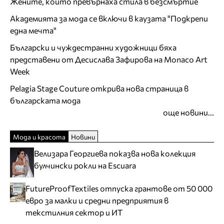
Жените, които превърнаха стила в безсмъртие
Академията за мода се включи в каузата "Подкрепи
една мечта"
Български и чуждестранни художници бяха
представени от Десислава Зафирова на Monaco Art
Week
Pelagia Stage Couture открива нова страница в
българската мода
още новини...
Мода и красота
Новини
Велизара Георгиева показва нова колекция
булчински рокли на Escuara
FutureProofTextiles отпуска грантове от 50 000
евро за малки и средни предприятия в
текстилния сектор и ИТ