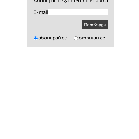
Абонирай се за новото в сайта
E-mail
Потвърди
абонирай се
отпиши се