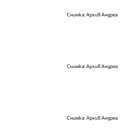
Лъчезар Иванов
М
Снимка: Архив Андреа
Магдалина Вълчанова
Маги Желязкова
Мариана Маринова
Мариела
Мария Вълчева
Мария Митева
Снимка: Архив Андреа
Мариян Кюрпанов
Мартин Иванов
Мартина Славчева
Мира Симеонова
Мирела Тракийска
Н
Снимка: Архив Андреа
Нанси Карабойчева
Наталия Гуркова