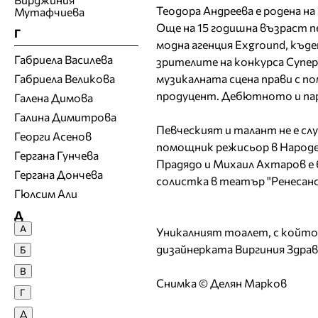
Теодора Андреева е родена на
Мутафчиева
Още на 15 годишна възраст п
Г
модна агенция Exground, къде
Габриела Василева
зрителите на конкурса Супер
Габриела Великова
музикалната сцена прави с п
продуцент. Дебютното и парче
Галена Димова
Галина Димитрова
Певческият и талант не е слу
Георги Асенов
помощник режисьор в Народен
Гергана Гунчева
Прадядо и Михаил Ахтаров е б
Гергана Дончева
солистка в театър "Ренесанс
Гюлсим Али
Д
А
Уникалният тоалет, с който п
Денислава Сашова
дизайнерката Виргиния Здрав
Б
Десислава Денчева
В
Десислава Николова
Снимка © Делян Марков
Г
Десислава Панчева
Д
Джия Лазарова