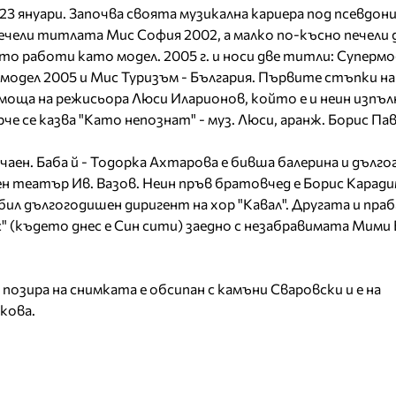
 23 януари. Започва своята музикална кариера под псевдон
ечели титлата Мис София 2002, а малко по-късно печели 
то работи като модел. 2005 г. и носи две титли: Супермо
модел 2005 и Мис Туризъм - България. Първите стъпки на
омоща на режисьора Люси Иларионов, който е и неин изпъ
 се казва "Като непознат" - муз. Люси, аранж. Борис Пав
чаен. Баба й - Тодорка Ахтарова е бивша балерина и дълг
 театър Ив. Вазов. Неин пръв братовчед е Борис Каради
ил дългогодишен диригент на хор "Кавал". Другата и праб
" (където днес е Син сити) заедно с незабравимата Мими 
озира на снимката е обсипан с камъни Сваровски и е на
кова.