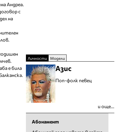
има Андреа.
договор с
дел на
лнителен
лов.
огодишен
Личности
Модели
мчев.
Азис
аба е била
Балканска.
Поп-фолк певец
и още...
Абонамент