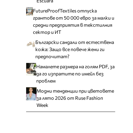
Escuara
FutureProofTextiles отпуска
грантове от 50 000 евро за малки и
средни предприятия в текстилния
сектор и ИТ
Български сандали от естествена
кожа: Защо все повече жени ги
предпочитат?
Намалете размера на голям PDF, за
да го изпратите по имейл без
проблем
Модни тенденции при цветовете
за лято 2026 от Ruse Fashion
Week