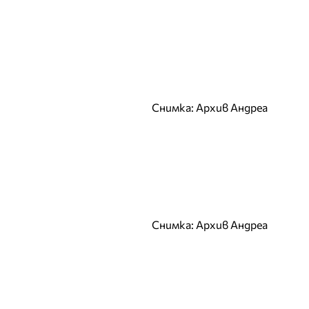
Ирена Милянкова
Ирена Петрова
Й
К
Калина Калчева
Снимка: Архив Андреа
Камелия Янкова
Катрин Хаджицинова
Кремена Оташлийска
Кристина
Верославова
Кристина Милева
Снимка: Архив Андреа
Кристина Несторова
Л
Лазарина Делина
ЛиЛана