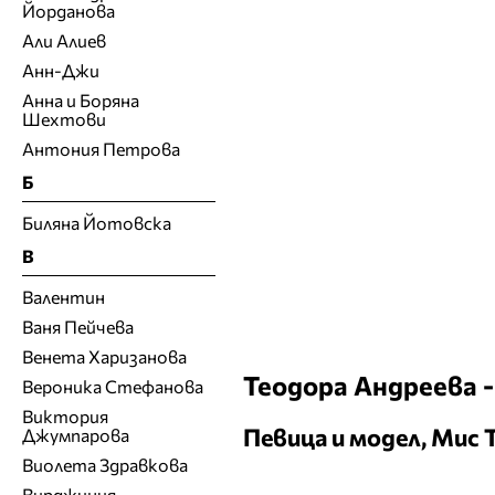
Йорданова
Али Алиев
Анн-Джи
Анна и Боряна
Шехтови
Антония Петрова
Б
Биляна Йотовска
В
Валентин
Ваня Пейчева
Венета Харизанова
Теодора Андреева 
Вероника Стефанова
Виктория
Певица и модел, Мис
Джумпарова
Виолета Здравкова
Вирджиния