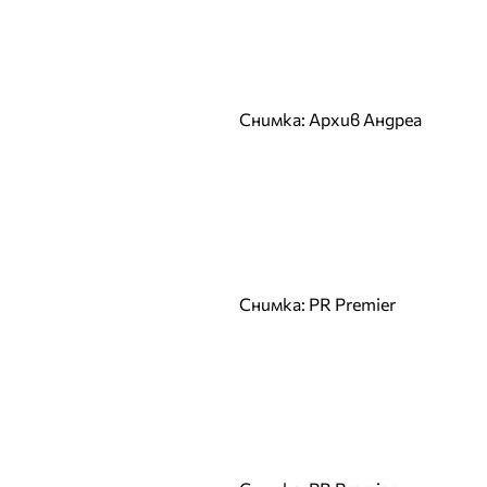
Никол Станкулова
Николета Ангелова
Николета Лозанова
О
Снимка: Архив Андреа
П
Паолина Петракиева
Пирина
Полина Добрева
Р
Снимка: PR Premier
Райна Налджиева
Ралица Тодорова
Рени Радева
Ромина Андонова
Росица Иванова
Росица Черногорова