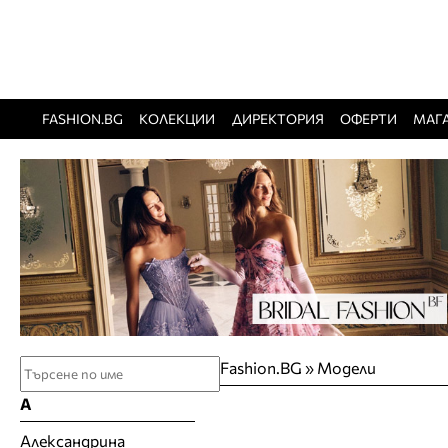
FASHION.BG
КОЛЕКЦИИ
ДИРЕКТОРИЯ
ОФЕРТИ
МАГ
Fashion.BG
»
Модели
А
Александрина