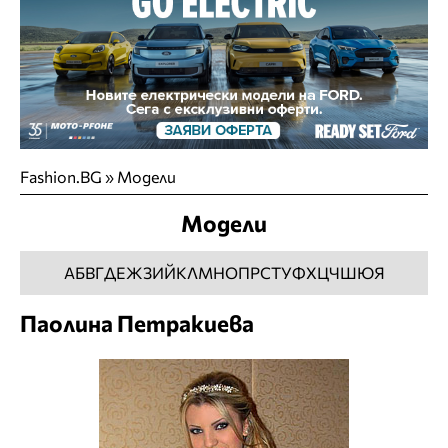
Fashion.BG
»
Модели
Модели
А
Б
В
Г
Д
Е
Ж
З
И
Й
К
Л
М
Н
О
П
Р
С
Т
У
Ф
Х
Ц
Ч
Ш
Ю
Я
Паолина Петракиева