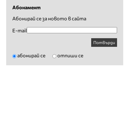
Абонамент
Абонирай се за новото в сайта
E-mail
Потвърди
абонирай се
отпиши се