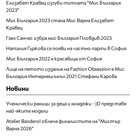
Елизабет Кравец изгуби титлата "Мис България
2023"
Мис България 2023 стана Мис Варна Елизабет
Кравец
Гаел Санчес избра мис България Пловдив 2023
Наталия Гуркова се появи на частно парти в София
Мис България 2022 е красавица от София
Лице на петото издание на Fashion Obsession е Мис
България Интернешънъл 2021 Стефани Карова
Новини
Ученически раници за деца и младежи - JD представя
най-яките модели
Atelier Banderol облече финалистите на "Мистър
Варна 2026"