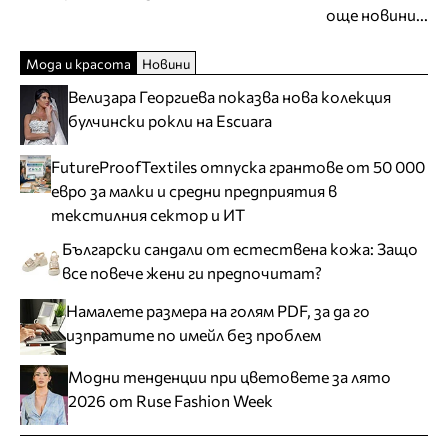
още новини...
Мода и красота
Новини
Велизара Георгиева показва нова колекция
булчински рокли на Escuara
FutureProofTextiles отпуска грантове от 50 000
евро за малки и средни предприятия в
текстилния сектор и ИТ
Български сандали от естествена кожа: Защо
все повече жени ги предпочитат?
Намалете размера на голям PDF, за да го
изпратите по имейл без проблем
Модни тенденции при цветовете за лято
2026 от Ruse Fashion Week