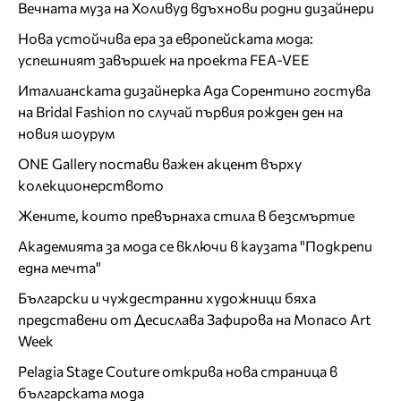
Вечната муза на Холивуд вдъхнови родни дизайнери
Нова устойчива ера за европейската мода:
успешният завършек на проекта FEA-VEE
Италианската дизайнерка Ада Сорентино гостува
на Bridal Fashion по случай първия рожден ден на
новия шоурум
ONE Gallery постави важен акцент върху
колекционерството
Жените, които превърнаха стила в безсмъртие
Академията за мода се включи в каузата "Подкрепи
една мечта"
Български и чуждестранни художници бяха
представени от Десислава Зафирова на Monaco Art
Week
Pelagia Stage Couture открива нова страница в
българската мода