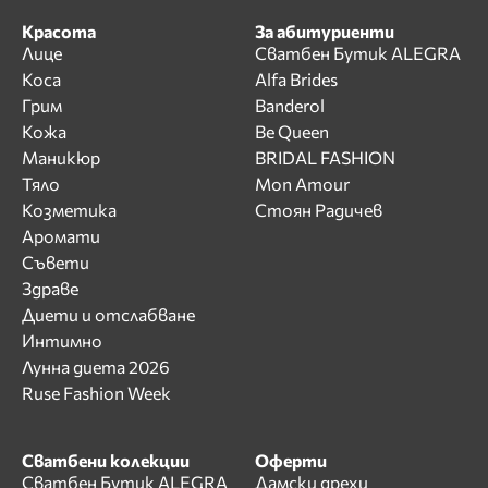
Красота
За абитуриенти
Лице
Сватбен Бутик ALEGRA
Коса
Alfa Brides
Грим
Banderol
Кожа
Be Queen
Маникюр
BRIDAL FASHION
Тяло
Mon Amour
Козметика
Стоян Радичев
Аромати
Съвети
Здраве
Диети и отслабване
Интимно
Лунна диета 2026
Ruse Fashion Week
Сватбени колекции
Оферти
Сватбен Бутик ALEGRA
Дамски дрехи