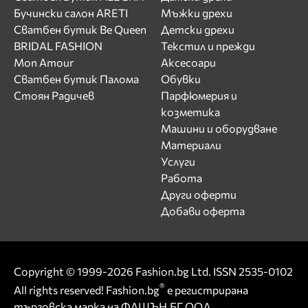
Бучински салон ARETI
Мъжки дрехи
Сватбен бутик Be Queen
Детски дрехи
BRIDAL FASHION
Текстил и прежди
Mon Amour
Аксесоари
Сватбен бутик Палома
Обувки
Стоян Радичев
Парфюмерия и
козметика
Машини и оборудване
Материали
Услуги
Работа
Други оферти
Добави оферта
Copyright © 1999-2026 Fashion.bg Ltd. ISSN 2535-0102
®
All rights reserved! Fashion.bg
е регистрирана
търговска марка на ФАШЪН.БГ ООД.