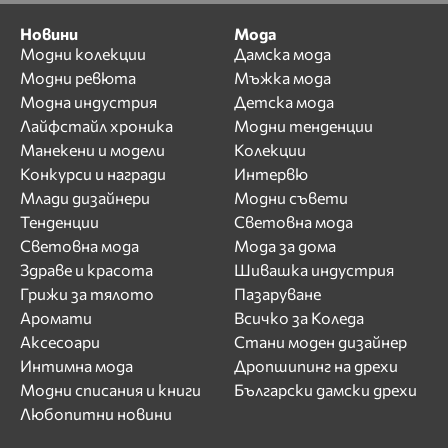
Новини
Мода
Модни колекции
Дамска мода
Модни ревюта
Мъжка мода
Модна индустрия
Детска мода
Лайфстайл хроника
Модни тенденции
Манекени и модели
Колекции
Конкурси и награди
Интервю
Млади дизайнери
Модни съвети
Тенденции
Световна мода
Световна мода
Мода за дома
Здраве и красота
Шивашка индустрия
Грижи за тялото
Пазаруване
Аромати
Всичко за Коледа
Аксесоари
Стани моден дизайнер
Интимна мода
Дропшипинг на дрехи
Модни списания и книги
Български дамски дрехи
Любопитни новини