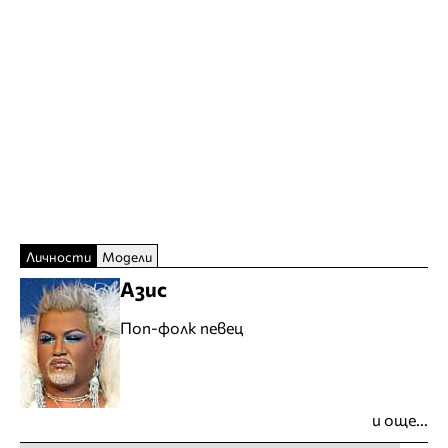
Личности
Модели
Азис
Поп-фолк певец
и още...