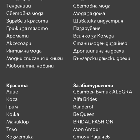
Тенденции
Световна мода
Световна мода
Мода за дома
Здраве и красота
Шивашка индустрия
Грижи за тялото
Пазаруване
Аромати
Всичко за Коледа
Аксесоари
Стани моден дизайнер
Интимна мода
Дропшипинг на дрехи
Модни списания и книги
Български дамски дрехи
Любопитни новини
Красота
За абитуриенти
Лице
Сватбен Бутик ALEGRA
Коса
Alfa Brides
Грим
Banderol
Кожа
Be Queen
Маникюр
BRIDAL FASHION
Тяло
Mon Amour
Козметика
Стоян Радичев