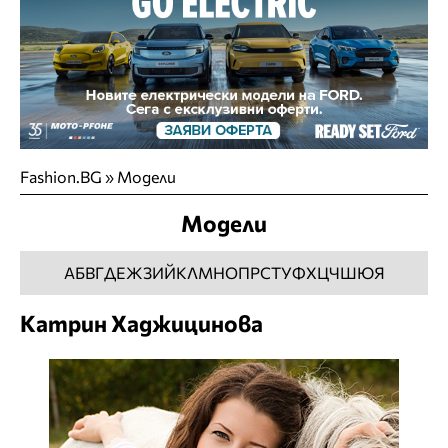
Fashion.BG
»
Модели
Модели
А
Б
В
Г
Д
Е
Ж
З
И
Й
К
Л
М
Н
О
П
Р
С
Т
У
Ф
Х
Ц
Ч
Ш
Ю
Я
Катрин Хаджицинова