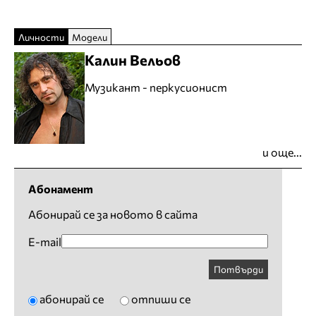
Личности
Модели
Калин Вельов
Музикант - перкусионист
и още...
Абонамент
Абонирай се за новото в сайта
E-mail
Потвърди
абонирай се
отпиши се