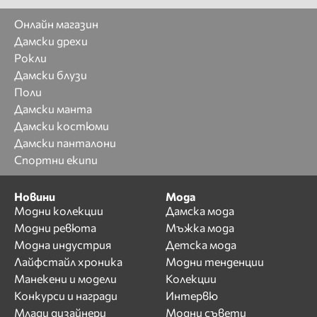
Онлайн магазин
Дамски дрехи
Рокли
Дамски блузи
Поли
Дамски манта
Дамски костюми
Дамски панталони
Спортни екипи
Новини
Мода
Модни колекции
Дамска мода
Модни ревюта
Мъжка мода
Модна индустрия
Детска мода
Лайфстайл хроника
Модни тенденции
Манекени и модели
Колекции
Конкурси и награди
Интервю
Млади дизайнери
Модни съвети