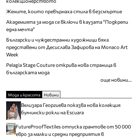
колекционерството
Жените, които превърнаха стила в безсмъртие
Академията за мода се включи в каузата "Подкрепи
една мечта"
Български и чуждестранни художници бяха
представени от Десислава Зафирова на Monaco Art
Week
Pelagia Stage Couture открива нова страница в
българската мода
още новини...
Мода и красота
Новини
Велизара Георгиева показва нова колекция
булчински рокли на Escuara
FutureProofTextiles отпуска грантове от 50 000
евро за малки и средни предприятия в