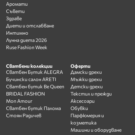
Аромати
Съвети
Здраве
Диети и отслабване
Интимно
Лунна диета 2026
Ruse Fashion Week
Сватбени колекции
Оферти
Сватбен Бутик ALEGRA
Дамски дрехи
Бучински салон ARETI
Мъжки дрехи
Сватбен бутик Be Queen
Детски дрехи
BRIDAL FASHION
Текстил и прежди
Mon Amour
Аксесоари
Сватбен бутик Палома
Обувки
Стоян Радичев
Парфюмерия и
козметика
Машини и оборудване