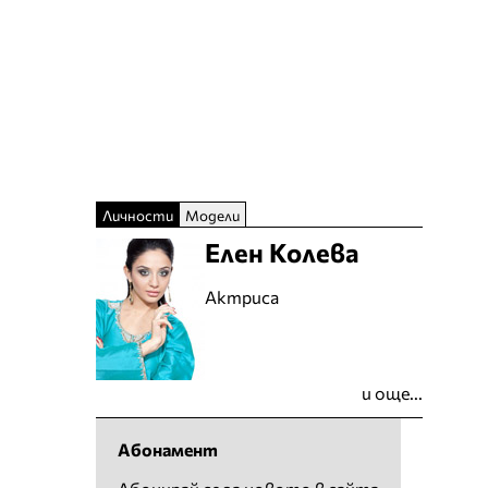
Личности
Модели
Елен Колева
Актриса
и още...
Абонамент