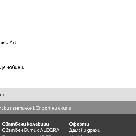
aco Art
ще новини...
ти
ски панталони
Спортни екипи
Сватбени колекции
Оферти
Сватбен Бутик ALEGRA
Дамски дрехи