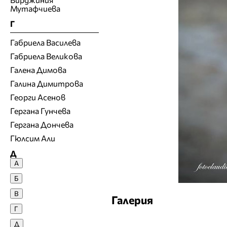
Мутафчиева
Г
Габриела Василева
Габриела Великова
Галена Димова
Галина Димитрова
Георги Асенов
Гергана Гунчева
Гергана Дончева
Гюлсим Али
Д
А
Денислава Сашова
Б
Десислава Денчева
В
Галерия
Десислава Николова
Г
Десислава Панчева
Д
Джия Лазарова