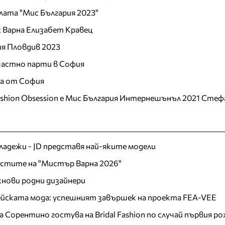
лата "Мис България 2023"
 Варна Елизабет Кравец
ия Пловдив 2023
 частно парти в София
ца от София
ashion Obsession е Мис България Интернешънъл 2021 Стеф
младежи - JD представя най-яките модели
листите на "Мистър Варна 2026"
хнови родни дизайнери
пейската мода: успешният завършек на проекта FEA-VEE
Сорентино гостува на Bridal Fashion по случай първия ро