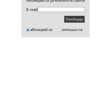
Абонирай се за новото в сайта
E-mail
Потвърди
абонирай се
отпиши се