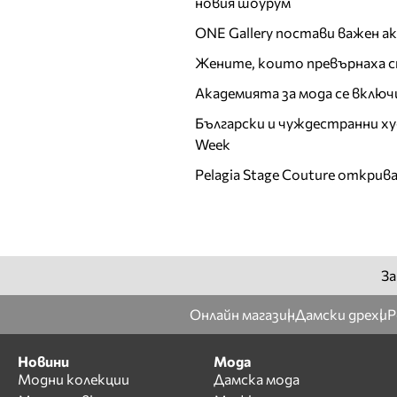
новия шоурум
Никол Станкулова
ONE Gallery постави важен 
Николета Ангелова
Николета Лозанова
Жените, които превърнаха с
О
Академията за мода се включ
Български и чуждестранни ху
П
Week
Паолина Петракиева
Pelagia Stage Couture открив
Пирина
Полина Добрева
Р
Райна Налджиева
За
Ралица Тодорова
Рени Радева
Онлайн магазин
Дамски дрехи
Р
Ромина Андонова
Росица Иванова
Новини
Мода
Модни колекции
Дамска мода
Росица Черногорова