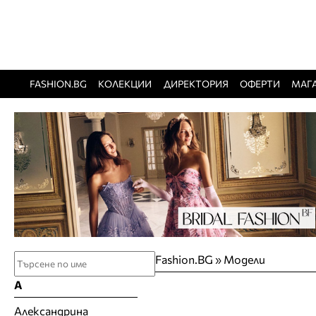
FASHION.BG
КОЛЕКЦИИ
ДИРЕКТОРИЯ
ОФЕРТИ
МАГ
Fashion.BG
»
Модели
А
Александрина