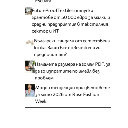
Escuara
FutureProofTextiles отпуска
грантове от 50 000 евро за малки и
средни предприятия в текстилния
сектор и ИТ
Български сандали от естествена
кожа: Защо все повече жени ги
предпочитат?
Намалете размера на голям PDF, за
да го изпратите по имейл без
проблем
Модни тенденции при цветовете
за лято 2026 от Ruse Fashion
Week