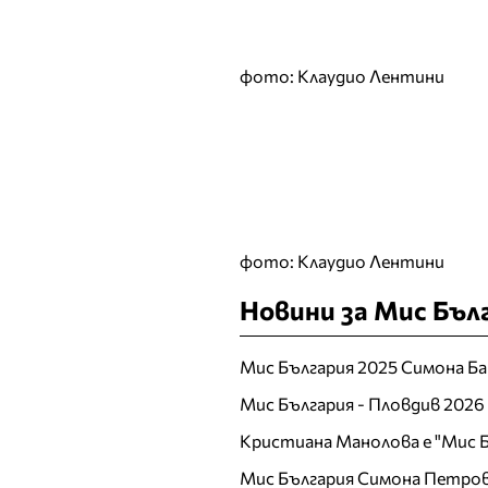
Ирена Милянкова
Ирена Петрова
фото: Клаудио Лентини
Й
К
Калина Калчева
Камелия Янкова
Катрин Хаджицинова
Кремена Оташлийска
фото: Клаудио Лентини
Кристина
Верославова
Новини за Мис Бъл
Кристина Милева
Кристина Несторова
Мис България 2025 Симона Ба
Л
Мис България - Пловдив 2026
Лазарина Делина
Кристиана Манолова е "Мис Б
ЛиЛана
Мис България Симона Петров