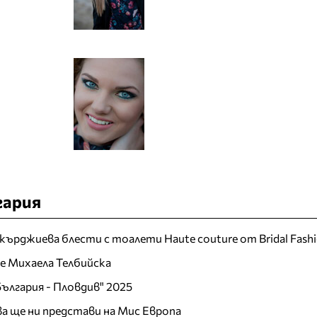
гария
кърджиева блести с тоалети Haute couture от Bridal Fash
 е Михаела Телбийска
ългария - Пловдив" 2025
а ще ни представи на Мис Европа