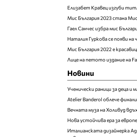
Лъчезар Иванов
Елизабет Кравец изгуби тит
М
Мис България 2023 стана Мис
Магдалина Вълчанова
Гаел Санчес избра мис Българ
Маги Желязкова
Наталия Гуркова се появи на
Мариана Маринова
Мариела
Мис България 2022 е красави
Мария Вълчева
Лице на петото издание на F
Мария Митева
Новини
Мариян Кюрпанов
Мартин Иванов
Мартина Славчева
Ученически раници за деца и 
Мира Симеонова
Atelier Banderol облече фина
Мирела Тракийска
Вечната муза на Холивуд вдъ
Н
Нова устойчива ера за евро
Нанси Карабойчева
Италианската дизайнерка Ада 
Наталия Гуркова