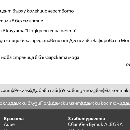
акцент върху колекционерството
тила в безсмъртие
и в каузата "Подкрепи една мечта"
дожници бяха представени от Десислава Зафирова на Mon
а нова страница в българската мода
о
 сайта
Реклама
Добави сайт
Условия за ползване
За контак
окли
Дамски блузи
Поли
Дамски манта
Дамски костюми
Дам
Красота
За абитуриенти
Лице
Сватбен Бутик ALEGRA