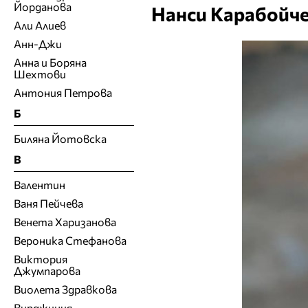
Йорданова
Нанси Карабойч
Али Алиев
Анн-Джи
Анна и Боряна
Шехтови
Антония Петрова
Б
Биляна Йотовска
В
Валентин
Ваня Пейчева
Венета Харизанова
Вероника Стефанова
Виктория
Джумпарова
Виолета Здравкова
Вирджиния