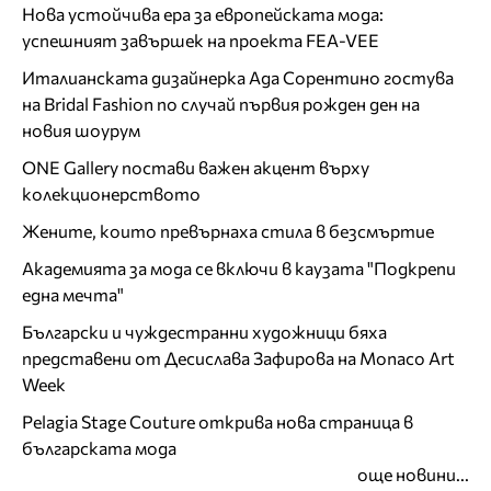
Нова устойчива ера за европейската мода:
успешният завършек на проекта FEA-VEE
Италианската дизайнерка Ада Сорентино гостува
на Bridal Fashion по случай първия рожден ден на
новия шоурум
ONE Gallery постави важен акцент върху
колекционерството
Жените, които превърнаха стила в безсмъртие
Академията за мода се включи в каузата "Подкрепи
една мечта"
Български и чуждестранни художници бяха
представени от Десислава Зафирова на Monaco Art
Week
Pelagia Stage Couture открива нова страница в
българската мода
още новини...