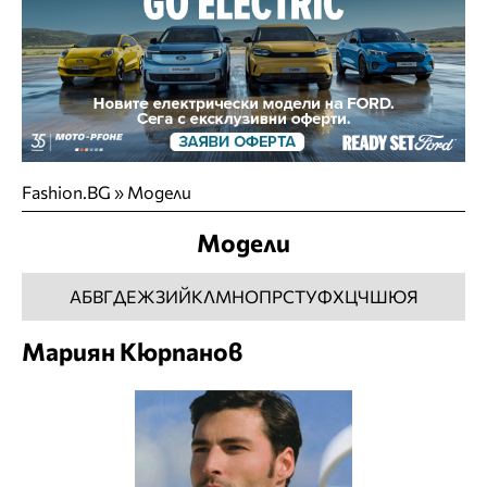
Fashion.BG
»
Модели
Модели
А
Б
В
Г
Д
Е
Ж
З
И
Й
К
Л
М
Н
О
П
Р
С
Т
У
Ф
Х
Ц
Ч
Ш
Ю
Я
Мариян Кюрпанов