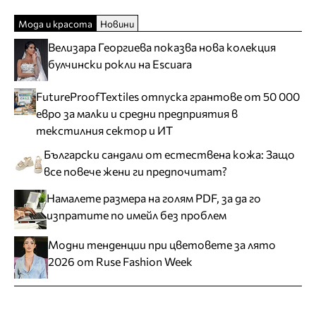
Мода и красота
Новини
Велизара Георгиева показва нова колекция
булчински рокли на Escuara
FutureProofTextiles отпуска грантове от 50 000
евро за малки и средни предприятия в
текстилния сектор и ИТ
Български сандали от естествена кожа: Защо
все повече жени ги предпочитат?
Намалете размера на голям PDF, за да го
изпратите по имейл без проблем
Модни тенденции при цветовете за лято
2026 от Ruse Fashion Week