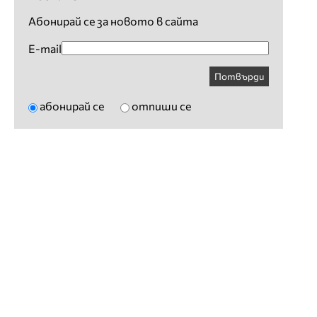
Абонирай се за новото в сайта
E-mail
Потвърди
абонирай се
отпиши се