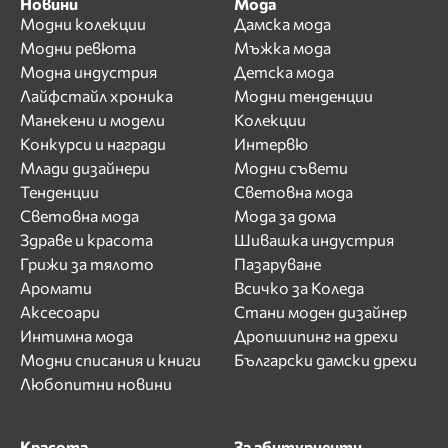
Новини
Мода
Модни колекции
Дамска мода
Модни ревюта
Мъжка мода
Модна индустрия
Детска мода
Лайфстайл хроника
Модни тенденции
Манекени и модели
Колекции
Конкурси и награди
Интервю
Млади дизайнери
Модни съвети
Тенденции
Световна мода
Световна мода
Мода за дома
Здраве и красота
Шивашка индустрия
Грижи за тялото
Пазаруване
Аромати
Всичко за Коледа
Аксесоари
Стани моден дизайнер
Интимна мода
Дропшипинг на дрехи
Модни списания и книги
Български дамски дрехи
Любопитни новини
Красота
За абитуриенти