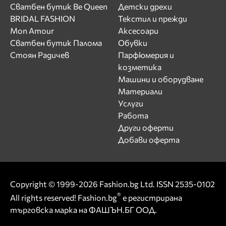
Сватбен бутик Be Queen
Детски дрехи
BRIDAL FASHION
Текстил и прежди
Mon Amour
Аксесоари
Сватбен бутик Палома
Обувки
Стоян Радичев
Парфюмерия и
козметика
Машини и оборудване
Материали
Услуги
Работа
Други оферти
Добави оферта
Copyright © 1999-2026 Fashion.bg Ltd. ISSN 2535-0102
®
All rights reserved! Fashion.bg
е регистрирана
търговска марка на ФАШЪН.БГ ООД.