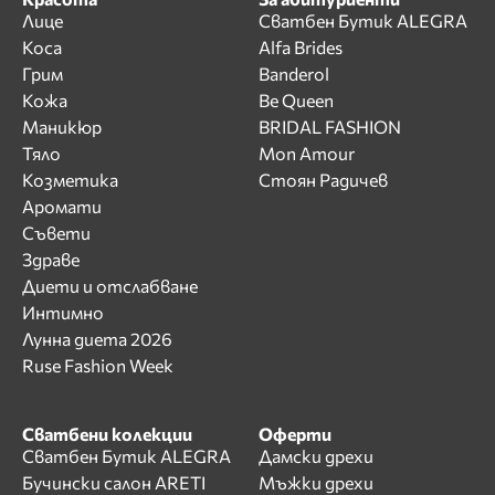
Лице
Сватбен Бутик ALEGRA
Коса
Alfa Brides
Грим
Banderol
Кожа
Be Queen
Маникюр
BRIDAL FASHION
Тяло
Mon Amour
Козметика
Стоян Радичев
Аромати
Съвети
Здраве
Диети и отслабване
Интимно
Лунна диета 2026
Ruse Fashion Week
Сватбени колекции
Оферти
Сватбен Бутик ALEGRA
Дамски дрехи
Бучински салон ARETI
Мъжки дрехи