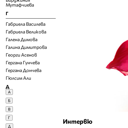
Мутафчиева
Г
Габриела Василева
Габриела Великова
Галена Димова
Галина Димитрова
Георги Асенов
Гергана Гунчева
Гергана Дончева
Гюлсим Али
Д
А
Денислава Сашова
Б
Десислава Денчева
В
Десислава Николова
Г
Интервю
Десислава Панчева
Д
Джия Лазарова