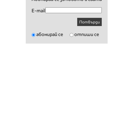
E-mail
Потвърди
абонирай се
отпиши се