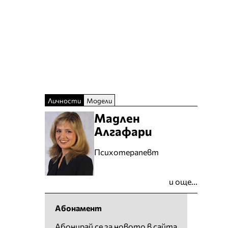
Личности
Модели
Мадлен
Алгафари
Психотерапевт
и още...
Абонамент
Абонирай се за новото в сайта