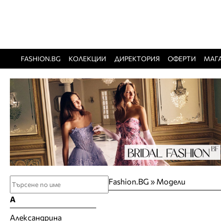
FASHION.BG
КОЛЕКЦИИ
ДИРЕКТОРИЯ
ОФЕРТИ
МАГ
Fashion.BG
»
Модели
А
Александрина