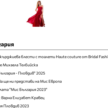
гария
кърджиева блести с тоалети Haute couture от Bridal Fash
 е Михаела Телбийска
ългария - Пловдив" 2025
а ще ни представи на Мис Европа
лата "Мис България 2023"
 Варна Елизабет Кравец
ия Пловдив 2023