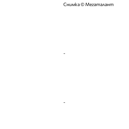
Снимка © Мегаталант
Ирена Милянкова
Ирена Петрова
Й
К
Калина Калчева
Камелия Янкова
-
Катрин Хаджицинова
Кремена Оташлийска
Кристина
Верославова
Кристина Милева
Кристина Несторова
-
Л
Лазарина Делина
ЛиЛана