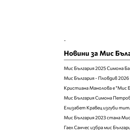
Никол Станкулова
Николета Ангелова
Николета Лозанова
О
-
П
Паолина Петракиева
Новини за Мис Бъл
Пирина
Полина Добрева
Мис България 2025 Симона Ба
Р
Мис България - Пловдив 2026
Райна Налджиева
Кристиана Манолова е "Мис Б
Ралица Тодорова
Мис България Симона Петров
Рени Радева
Елизабет Кравец изгуби тит
Ромина Андонова
Мис България 2023 стана Мис
Росица Иванова
Росица Черногорова
Гаел Санчес избра мис Българ