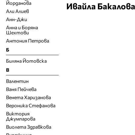
Йорданова
Ивайла Бакалов
Али Алиев
Анн-Джи
Анна и Боряна
Шехтови
Антония Петрова
Б
Биляна Йотовска
В
Валентин
Ваня Пейчева
Венета Харизанова
Вероника Стефанова
Виктория
Джумпарова
Виолета Здравкова
Вирджиния