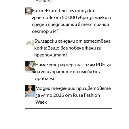
Escuara
FutureProofTextiles отпуска
грантове от 50 000 евро за малки и
средни предприятия в текстилния
сектор и ИТ
Български сандали от естествена
кожа: Защо все повече жени ги
предпочитат?
Намалете размера на голям PDF, за
да го изпратите по имейл без
проблем
Модни тенденции при цветовете
за лято 2026 от Ruse Fashion
Week