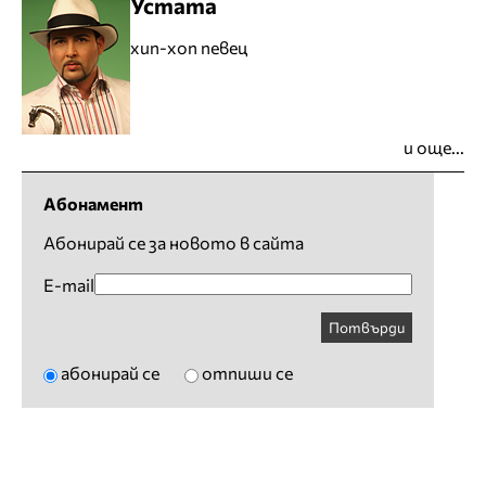
Устата
хип-хоп певец
и още...
Абонамент
Абонирай се за новото в сайта
E-mail
Потвърди
абонирай се
отпиши се