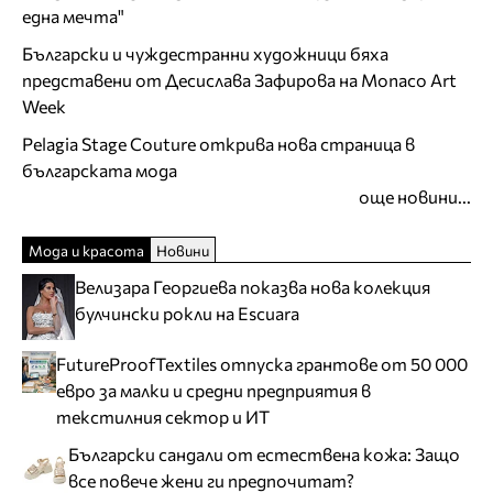
една мечта"
Български и чуждестранни художници бяха
представени от Десислава Зафирова на Monaco Art
Week
Pelagia Stage Couture открива нова страница в
българската мода
още новини...
Мода и красота
Новини
Велизара Георгиева показва нова колекция
булчински рокли на Escuara
FutureProofTextiles отпуска грантове от 50 000
евро за малки и средни предприятия в
текстилния сектор и ИТ
Български сандали от естествена кожа: Защо
все повече жени ги предпочитат?