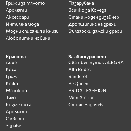
Грижи за тялото
Пазаруване
Аромати
Всичко за Коледа
Аксесоари
Стани моден дизайнер
Интимна мода
Дропшипинг на дрехи
Модни списания и книги
Български дамски дрехи
Любопитни новини
Красота
За абитуриенти
Лице
Сватбен Бутик ALEGRA
Коса
Alfa Brides
Грим
Banderol
Кожа
Be Queen
Маникюр
BRIDAL FASHION
Тяло
Mon Amour
Козметика
Стоян Радичев
Аромати
Съвети
Здраве