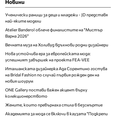
Новини
Ученически раници за деца и младежи - JD представя
най-яките модели
Atelier Banderol облече финалистите на "Мистър
Варна 2026"
Вечната муза на Холивуд вдъхнови родни дизайнери
Нова устойчива ера за европейската мода:
успешният завършек на проекта FEA-VEE
Италианската дизайнерка Ада Сорентино гостува
на Bridal Fashion по случай първия рожден ден на
новия шоурум
ONE Gallery постави важен акцент върху
колекционерството
Жените, които превърнаха стила в безсмъртие
Академията за мода се включи в каузата "Подкрепи