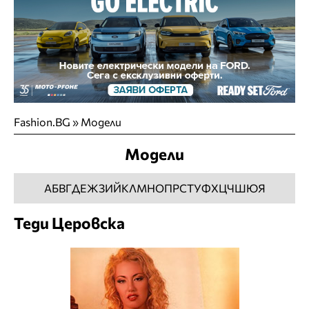
Fashion.BG
»
Модели
Модели
А
Б
В
Г
Д
Е
Ж
З
И
Й
К
Л
М
Н
О
П
Р
С
Т
У
Ф
Х
Ц
Ч
Ш
Ю
Я
Теди Церовска