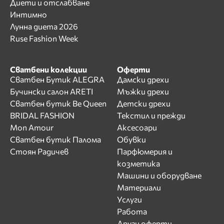
Диети и отслабване
Интимно
Лунна диета 2026
Ruse Fashion Week
Сватбени колекции
Оферти
Сватбен Бутик ALEGRA
Дамски дрехи
Бучински салон ARETI
Мъжки дрехи
Сватбен бутик Be Queen
Детски дрехи
BRIDAL FASHION
Текстил и прежди
Mon Amour
Аксесоари
Сватбен бутик Палома
Обувки
Стоян Радичев
Парфюмерия и
козметика
Машини и оборудване
Материали
Услуги
Работа
Други оферти