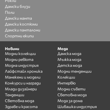
Рокли
Дамски блузи
Поли
Дамски манта
Дамски костюми
Дамски панталони
Спортни екипи
Новини
Мода
Модни колекции
Дамска мода
Модни ревюта
Мъжка мода
Модна индустрия
Детска мода
Лайфстайл хроника
Модни тенденции
Манекени и модели
Колекции
Конкурси и награди
Интервю
Млади дизайнери
Модни съвети
Тенденции
Световна мода
Световна мода
Мода за дома
Здраве и красота
Шивашка индустрия