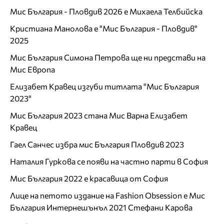
Мис България - Пловдив 2026 е Михаела Телбийска
Кристиана Манолова е "Мис България - Пловдив"
2025
Мис България Симона Петрова ще ни представи на
Мис Европа
Елизабет Кравец изгуби титлата "Мис България
2023"
Мис България 2023 стана Мис Варна Елизабет
Кравец
Гаел Санчес избра мис България Пловдив 2023
Наталия Гуркова се появи на частно парти в София
Мис България 2022 е красавица от София
Лице на петото издание на Fashion Obsession е Мис
България Интернешънъл 2021 Стефани Карова