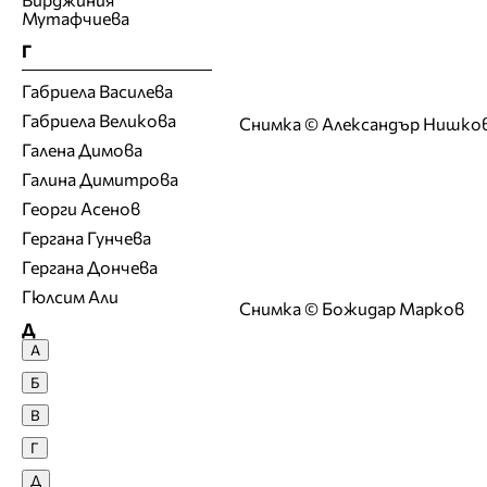
Мутафчиева
Г
Габриела Василева
Габриела Великова
Снимка © Александър Нишко
Галена Димова
Галина Димитрова
Георги Асенов
Гергана Гунчева
Гергана Дончева
Гюлсим Али
Снимка © Божидар Марков
Д
А
Денислава Сашова
Б
Десислава Денчева
В
Десислава Николова
Г
Десислава Панчева
Д
Джия Лазарова