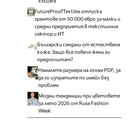
Escuara
FutureProofTextiles отпуска
грантове от 50 000 евро за малки и
средни предприятия в текстилния
сектор и ИТ
Български сандали от естествена
кожа: Защо все повече жени ги
предпочитат?
Намалете размера на голям PDF, за
да го изпратите по имейл без
проблем
Модни тенденции при цветовете
за лято 2026 от Ruse Fashion
Week