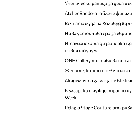
Лъчезар Иванов
Ученически раници за деца и 
М
Atelier Banderol облече фина
Магдалина Вълчанова
Вечната муза на Холивуд вдъ
Маги Желязкова
Нова устойчива ера за евро
Мариана Маринова
Италианската дизайнерка Ада 
Мариела
новия шоурум
Мария Вълчева
ONE Gallery постави важен 
Мария Митева
Мариян Кюрпанов
Жените, които превърнаха с
Мартин Иванов
Академията за мода се включ
Мартина Славчева
Български и чуждестранни ху
Мира Симеонова
Week
Мирела Тракийска
Pelagia Stage Couture открив
Н
Нанси Карабойчева
Наталия Гуркова