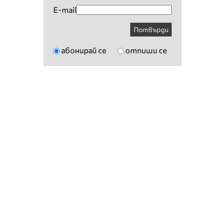
E-mail
Потвърди
абонирай се
отпиши се