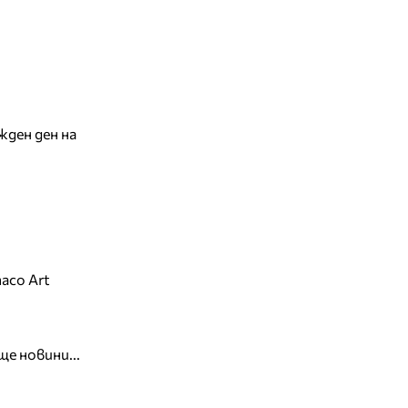
жден ден на
aco Art
ще новини...