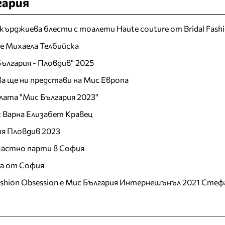
гария
кърджиева блести с тоалети Haute couture от Bridal Fash
 е Михаела Телбийска
ългария - Пловдив" 2025
а ще ни представи на Мис Европа
лата "Мис България 2023"
 Варна Елизабет Кравец
ия Пловдив 2023
 частно парти в София
ца от София
ashion Obsession е Мис България Интернешънъл 2021 Стеф