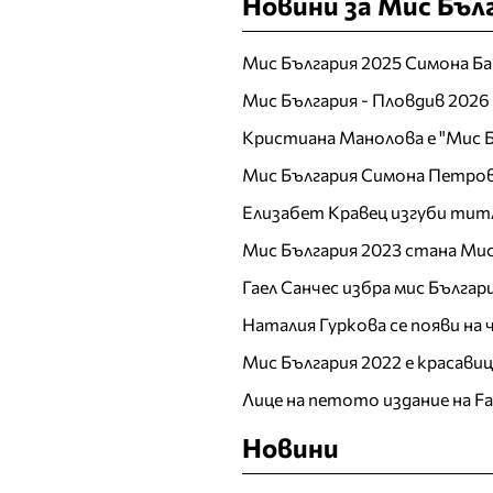
Новини за Мис Бъл
Ирена Милянкова
Ирена Петрова
Мис България 2025 Симона Ба
Й
Мис България - Пловдив 2026
К
Кристиана Манолова е "Мис Б
Калина Калчева
Мис България Симона Петров
Камелия Янкова
Елизабет Кравец изгуби тит
Катрин Хаджицинова
Мис България 2023 стана Мис
Кремена Оташлийска
Гаел Санчес избра мис Българ
Кристина
Верославова
Наталия Гуркова се появи на
Кристина Милева
Мис България 2022 е красави
Кристина Несторова
Лице на петото издание на F
Л
Лазарина Делина
Новини
ЛиЛана