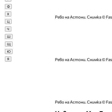
Ф
Жана
Х
Жасмина Жекова
Рево на Астони. Снимка © Fas
Ц
Жасмина Тошкова
Ч
З
Ш
Зара
Щ
Златка Димитрова
Ю
И
Я
Рево на Астони. Снимка © Fas
Ива Атанасова
Ива Титова
Ива Янкулова
Ивайла Бакалова
Ивелина Димова
Ивета Ванкова
Рево на Астони. Снимка © Fas
Ирен Онтева
Ирена Иванова