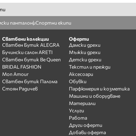
ти
ски панталони
Спортни екипи
Сватбени колекции
Оферти
Сватбен Бутик ALEGRA
Дамски дрехи
Бучински салон ARETI
Мъжки дрехи
Сватбен бутик Be Queen
Детски дрехи
BRIDAL FASHION
Текстил и прежди
Mon Amour
Аксесоари
Сватбен бутик Палома
Обувки
Стоян Радичев
Парфюмерия и козметика
Машини и оборудване
Материали
Услуги
Работа
Други оферти
Добави оферта