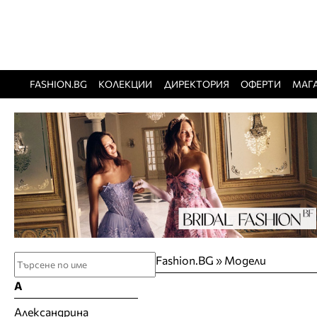
FASHION.BG
КОЛЕКЦИИ
ДИРЕКТОРИЯ
ОФЕРТИ
МАГ
Fashion.BG
»
Модели
А
Александрина