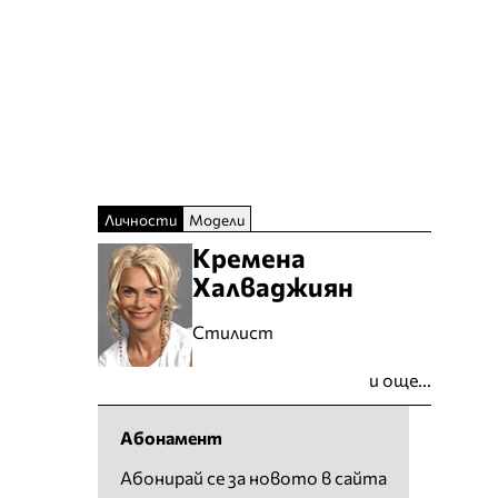
Личности
Модели
Кремена
Халваджиян
Стилист
и още...
Абонамент
Абонирай се за новото в сайта