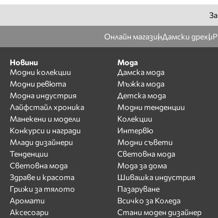
Никол Станкулова
За
Николета Ангелова
Николета Лозанова
Онлайн магазин
Дамски дрехи
Р
О
Новини
Мода
П
Модни колекции
Дамска мода
Модни ревюта
Мъжка мода
Паолина Петракиева
Модна индустрия
Детска мода
Пирина
Лайфстайл хроника
Модни тенденции
Полина Добрева
Манекени и модели
Колекции
Р
Конкурси и награди
Интервю
Млади дизайнери
Модни съвети
Райна Налджиева
Тенденции
Световна мода
Ралица Тодорова
Световна мода
Мода за дома
Рени Радева
Здраве и красота
Шивашка индустрия
Ромина Андонова
Грижи за тялото
Пазаруване
Росица Иванова
Аромати
Всичко за Коледа
Росица Черногорова
Аксесоари
Стани моден дизайнер