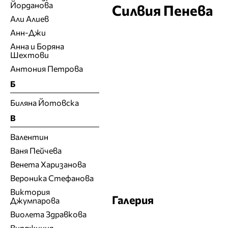
Йорданова
Силвия Пенева
Али Алиев
Анн-Джи
Анна и Боряна
Шехтови
Антония Петрова
Б
Биляна Йотовска
В
Валентин
Ваня Пейчева
Венета Харизанова
Вероника Стефанова
Виктория
Галерия
Джумпарова
Виолета Здравкова
Вирджиния