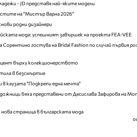
младежи - JD представя най-яките модели
листите на "Мистър Варна 2026"
хнови родни дизайнери
пейската мода: успешният завършек на проекта FEA-VEE
Сорентино гостува на Bridal Fashion по случай първия ро
акцент върху колекционерството
тила в безсмъртие
и в каузата "Подкрепи една мечта"
дожници бяха представени от Десислава Зафирова на Mon
а нова страница в българската мода
о