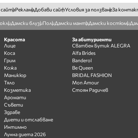
 сайта
Реклама
Добави сайт
Условия за ползване
За контак
окли
Дамски блузи
Поли
Дамски манта
Дамски костюми
Дам
Красота
За абитуриенти
Лице
Сватбен Бутик ALEGRA
Коса
Alfa Brides
Грим
Banderol
Кожа
Be Queen
Маникюр
BRIDAL FASHION
Тяло
Mon Amour
Козметика
Стоян Радичев
Аромати
Съвети
Здраве
Диети и отслабване
Интимно
Лунна диета 2026