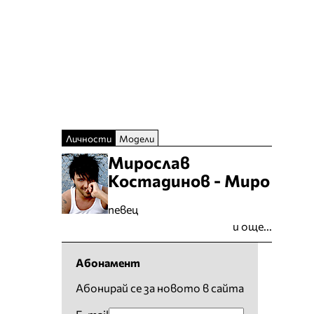
Личности
Модели
Мирослав
Костадинов - Миро
певец
и още...
Абонамент
Абонирай се за новото в сайта