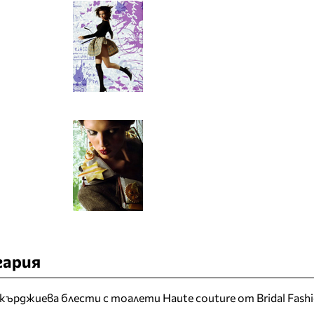
гария
кърджиева блести с тоалети Haute couture от Bridal Fash