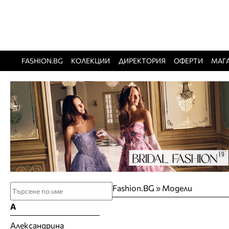
FASHION.BG
КОЛЕКЦИИ
ДИРЕКТОРИЯ
ОФЕРТИ
МАГ
Fashion.BG
»
Модели
А
Александрина