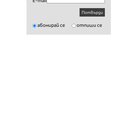
E-mail
Потвърди
абонирай се
отпиши се