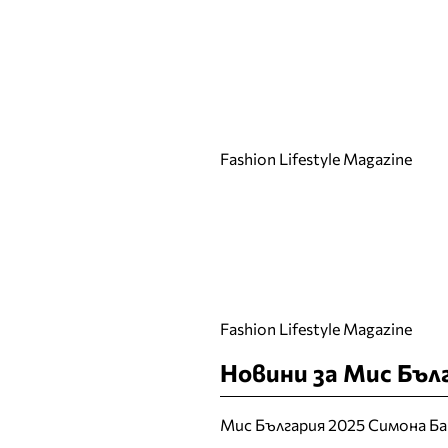
Лъчезар Иванов
М
Магдалина Вълчанова
Маги Желязкова
Мариана Маринова
Мариела
Fashion Lifestyle Magazine
Мария Вълчева
Мария Митева
Мариян Кюрпанов
Мартин Иванов
Мартина Славчева
Мира Симеонова
Fashion Lifestyle Magazine
Мирела Тракийска
Новини за Мис Бъл
Н
Нанси Карабойчева
Мис България 2025 Симона Ба
Наталия Гуркова