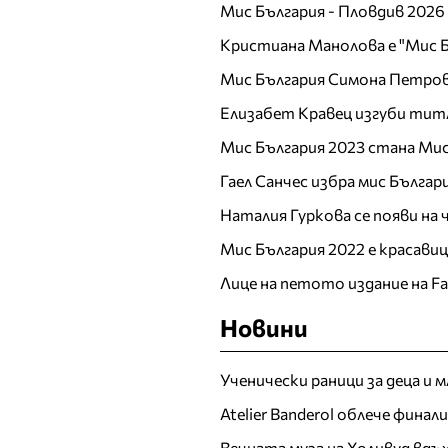
Мис България - Пловдив 2026
Никол Станкулова
Николета Ангелова
Кристиана Манолова е "Мис Б
Николета Лозанова
Мис България Симона Петров
О
Елизабет Кравец изгуби тит
П
Мис България 2023 стана Мис
Паолина Петракиева
Гаел Санчес избра мис Българ
Пирина
Наталия Гуркова се появи на
Полина Добрева
Мис България 2022 е красави
Р
Лице на петото издание на F
Райна Налджиева
Новини
Ралица Тодорова
Рени Радева
Ромина Андонова
Ученически раници за деца и 
Росица Иванова
Atelier Banderol облече фина
Росица Черногорова
Вечната муза на Холивуд вдъ