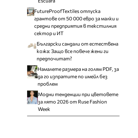
Escuara
FutureProofTextiles отпуска
грантове от 50 000 евро за малки и
средни предприятия в текстилния
сектор и ИТ
Български сандали от естествена
кожа: Защо все повече жени ги
предпочитат?
Намалете размера на голям PDF, за
да го изпратите по имейл без
проблем
Модни тенденции при цветовете
за лято 2026 от Ruse Fashion
Week