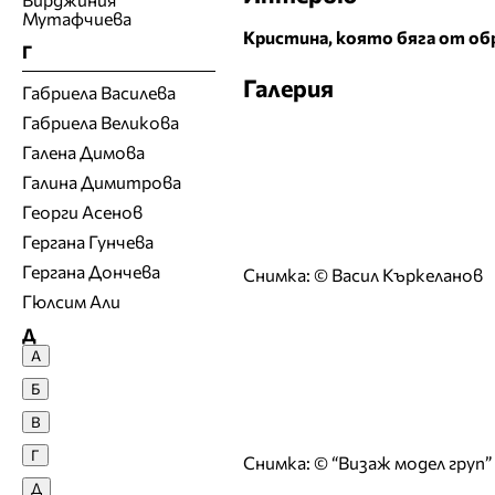
Мутафчиева
Кристина, която бяга от обр
Г
Галерия
Габриела Василева
Габриела Великова
Галена Димова
Галина Димитрова
Георги Асенов
Гергана Гунчева
Гергана Дончева
Снимка: © Васил Къркеланов
Гюлсим Али
Д
А
Денислава Сашова
Б
Десислава Денчева
В
Десислава Николова
Г
Снимка: © “Визаж модел груп”
Десислава Панчева
Д
Джия Лазарова