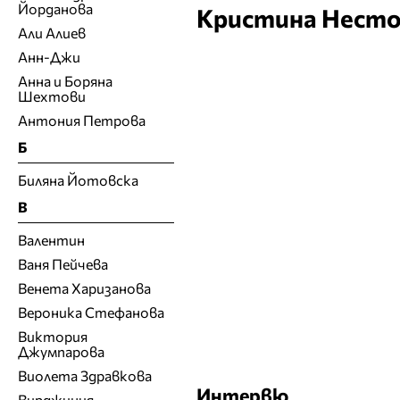
Йорданова
Кристина Нест
Али Алиев
Анн-Джи
Анна и Боряна
Шехтови
Антония Петрова
Б
Биляна Йотовска
В
Валентин
Ваня Пейчева
Венета Харизанова
Вероника Стефанова
Виктория
Джумпарова
Виолета Здравкова
Интервю
Вирджиния