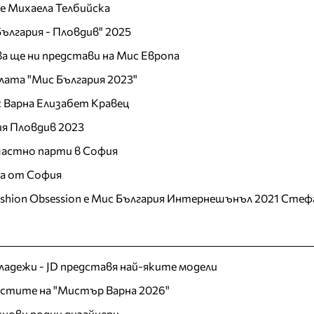
 е Михаела Телбийска
ългария - Пловдив" 2025
а ще ни представи на Мис Европа
лата "Мис България 2023"
 Варна Елизабет Кравец
ия Пловдив 2023
 частно парти в София
ца от София
ashion Obsession е Мис България Интернешънъл 2021 Стеф
младежи - JD представя най-яките модели
листите на "Мистър Варна 2026"
хнови родни дизайнери