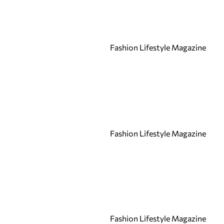
Ирена Милянкова
Ирена Петрова
Й
Fashion Lifestyle Magazine
К
Калина Калчева
Камелия Янкова
Катрин Хаджицинова
Кремена Оташлийска
Кристина
Fashion Lifestyle Magazine
Верославова
Кристина Милева
Кристина Несторова
Л
Лазарина Делина
ЛиЛана
Fashion Lifestyle Magazine