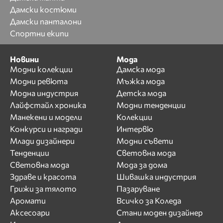
Дамски костюми
Дамски панталони
Спортни екипи
Новини
Мода
Модни колекции
Дамска мода
Модни ревюта
Мъжка мода
Модна индустрия
Детска мода
Лайфстайл хроника
Модни тенденции
Манекени и модели
Колекции
Конкурси и награди
Интервю
Млади дизайнери
Модни съвети
Тенденции
Световна мода
Световна мода
Мода за дома
Здраве и красота
Шивашка индустрия
Грижи за тялото
Пазаруване
Аромати
Всичко за Коледа
Аксесоари
Стани моден дизайнер