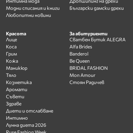
Интимна мода
Дропшипинг на дрехи
Модни списания и книги
Български дамски дрехи
Любопитни новини
Красота
За абитуриенти
Лице
Сватбен Бутик ALEGRA
Коса
Alfa Brides
Грим
Banderol
Кожа
Be Queen
Маникюр
BRIDAL FASHION
Тяло
Mon Amour
Козметика
Стоян Радичев
Аромати
Съвети
Здраве
Диети и отслабване
Интимно
Лунна диета 2026
Ruse Fashion Week