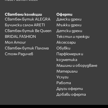
Сватбени колекции
Оферти
Сватбен Бутик ALEGRA
Дамски дрехи
Бучински салон ARETI
Мъжки дрехи
Сватбен бутик Be Queen
Детски дрехи
BRIDAL FASHION
Текстил и прежди
Mon Amour
Аксесоари
Сватбен бутик Палома
Обувки
Стоян Радичев
Парфюмерия и
козметика
Машини и оборудване
Материали
Услуги
Работа
Други оферти
Добави оферта