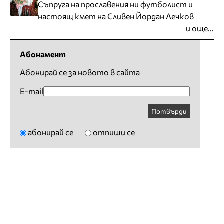
Съпруга на прославения ни футболист и
настоящ кмет на Сливен Йордан Лечков
и още...
Абонамент
Абонирай се за новото в сайта
E-mail
Потвърди
абонирай се
отпиши се