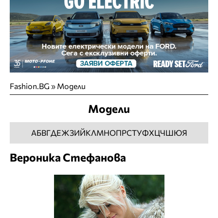
Fashion.BG
»
Модели
Модели
А
Б
В
Г
Д
Е
Ж
З
И
Й
К
Л
М
Н
О
П
Р
С
Т
У
Ф
Х
Ц
Ч
Ш
Ю
Я
Вероника Стефанова