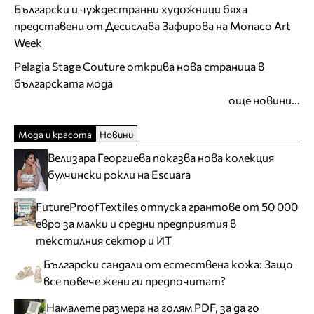
Български и чуждестранни художници бяха
представени от Десислава Зафирова на Monaco Art
Week
Pelagia Stage Couture открива нова страница в
българската мода
още новини...
Мода и красота
Новини
Велизара Георгиева показва нова колекция
булчински рокли на Escuara
FutureProofTextiles отпуска грантове от 50 000
евро за малки и средни предприятия в
текстилния сектор и ИТ
Български сандали от естествена кожа: Защо
все повече жени ги предпочитат?
Намалете размера на голям PDF, за да го