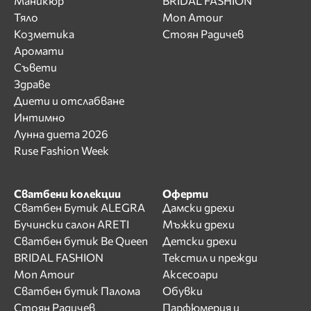
Маникюр
BRIDAL FASHION
Тяло
Mon Amour
Козметика
Стоян Радичев
Аромати
Съвети
Здраве
Диети и отслабване
Интимно
Лунна диета 2026
Ruse Fashion Week
Сватбени колекции
Оферти
Сватбен Бутик ALEGRA
Дамски дрехи
Бучински салон ARETI
Мъжки дрехи
Сватбен бутик Be Queen
Детски дрехи
BRIDAL FASHION
Текстил и прежди
Mon Amour
Аксесоари
Сватбен бутик Палома
Обувки
Стоян Радичев
Парфюмерия и