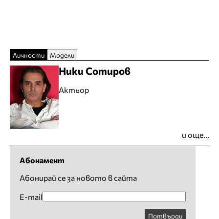
Личности
Модели
Ники Сотиров
Актьор
и още...
Абонамент
Абонирай се за новото в сайта
E-mail
Потвърди