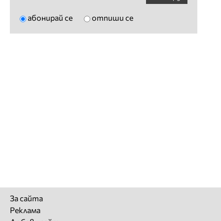
абонирай се
отпиши се
За сайта
Реклама