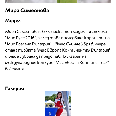
Мира Симеонова
Модел
Мира Симеонова е български топ модел. Тя спечели
"Мис Русе 2016", а след това последваха короните на
"Мис Вселена България" и "Мис Слънчев бряг". Мира
стана първата "Мис Европа Континентал България"
и беше избрана да представя България на
международния конкурс "Мис Европа Континентал"
в Италия.
Галерия