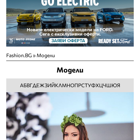
Fashion.BG
»
Модели
Модели
А
Б
В
Г
Д
Е
Ж
З
И
Й
К
Л
М
Н
О
П
Р
С
Т
У
Ф
Х
Ц
Ч
Ш
Ю
Я