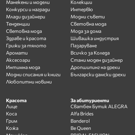
Манекени и модели
Колекции
Конкурси и награди
Интервю
Млади дизайнери
Модни съвети
Тенденции
Световна мода
Световна мода
Мода за дома
Здраве и красота
Шивашка индустрия
Грижи за тялото
Пазаруване
Аромати
Всичко за Коледа
Аксесоари
Стани моден дизайнер
Интимна мода
Дропшипинг на дрехи
Модни списания и книги
Български дамски дрехи
Любопитни новини
Красота
За абитуриенти
Лице
Сватбен Бутик ALEGRA
Коса
Alfa Brides
Грим
Banderol
Кожа
Be Queen