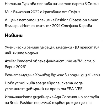
Наталия Гуркова се появи на частно парти в София
Мис България 2022 е красавица от София
Лице на петото издание на Fashion Obsession е Мис
България Интернешънъл 2021 Стефани Карова
Новини
Ученически раници за деца и младежи - JD представя
най-яките модели
Atelier Banderol облече финалистите на "Мистър
Варна 2026"
Вечната муза на Холивуд вдъхнови родни дизайнери
Нова устойчива ера за европейската мода:
успешният завършек на проекта FEA-VEE
Италианската дизайнерка Ада Сорентино гостува
на Bridal Fashion по случай първия рожден ден на