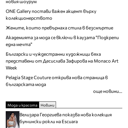
новия шоурум
ONE Gallery постави важен акцент върху
колекционерството
Жените, които превърнаха стила в безсмъртие
Академията за мода се включи в каузата "Подкрепи
една мечта"
Български и чуждестранни художници бяха
представени от Десислава Зафирова на Monaco Art
Week
Pelagia Stage Couture открива нова страница в
българската мода
още новини...
Мода и красота
Новини
Велизара Георгиева показва нова колекция
булчински рокли на Escuara