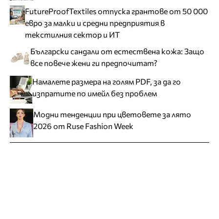
FutureProofTextiles отпуска грантове от 50 000
евро за малки и средни предприятия в
текстилния сектор и ИТ
Български сандали от естествена кожа: Защо
все повече жени ги предпочитат?
Намалете размера на голям PDF, за да го
изпратите по имейл без проблем
Модни тенденции при цветовете за лято
2026 от Ruse Fashion Week