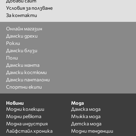
Добави сайт
Условия за ползване
За контакти
Онлайн магазин
Дамски дрехи
Рокли
Дамски блузи
Поли
Дамски манта
Дамски костюми
Дамски панталони
Спортни екипи
Новини
Мода
Модни колекции
Дамска мода
Модни ревюта
Мъжка мода
Модна индустрия
Детска мода
Лайфстайл хроника
Модни тенденции